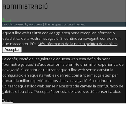
ADMINISTRACIÓ
Entra
proudly powered by wordpress
|
theme: quest by
pace themes
.
Aquest lloc web utilitza cookies (galetes) per a recopilar informació
estadística de la vostra navegació. Si continueu navegant, considerem
que n'accepteu l'ús.
Més informació de la nostra política de cookies
Acceptar
La configuració de les galetes d'aquesta web esta definida per a
"permetre galetes" i d'aquesta forma oferir-te una millor experiència de
navegació. Si continues utilitzant aquest lloc web sense canviar la
configuració en aquesta web es defineix com a "permet galetes" per
donar-li la millor experiència possible la navegació. Si continueu
utilitzant aquest lloc web sense necessitat de canviar la configuració de
galetes o feu clic a "Acceptar" per sota de llavors vostè consent a això.
Tanca