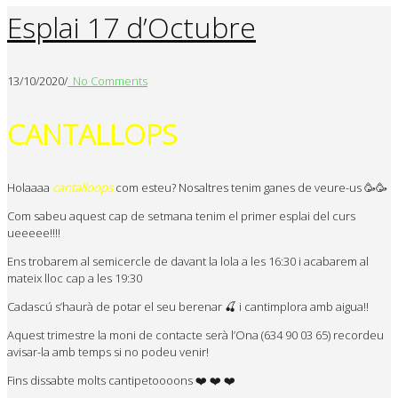
Esplai 17 d’Octubre
13/10/2020
/
No Comments
CANTALLOPS
Holaaaa
cantalloops
com esteu? Nosaltres tenim ganes de veure-us 🥳🥳
Com sabeu aquest cap de setmana tenim el primer esplai del curs
ueeeee!!!!
Ens trobarem al semicercle de davant la lola a les 16:30 i acabarem al
mateix lloc cap a les 19:30
Cadascú s’haurà de potar el seu berenar
🍒 i cantimplora amb aigua!!
Aquest trimestre la moni de contacte serà l’Ona (634 90 03 65) recordeu
avisar-la amb temps si no podeu venir!
Fins dissabte molts cantipetoooons
❤️
❤️
❤️