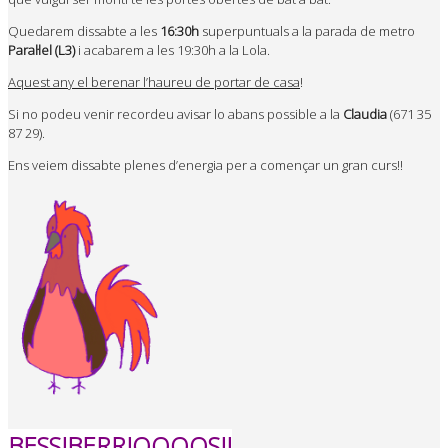
Quedarem dissabte a les
16:30h
superpuntuals a la parada de metro
Paral·lel (L3)
i acabarem a les 19:30h a la Lola.
Aquest any el berenar l’haureu de portar de casa
!
Si no podeu venir recordeu avisar lo abans possible a la
Claudia
(671 35
87 29).
Ens veiem dissabte plenes d’energia per a començar un gran curs!!
BESSIBERRIOOOOS!!