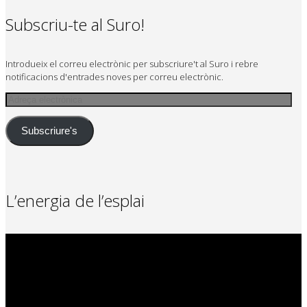
Subscriu-te al Suro!
Introdueix el correu electrònic per subscriure't al Suro i rebre
notificacions d'entrades noves per correu electrònic.
Adreça
electrònica
Subscriure's
L’energia de l’esplai