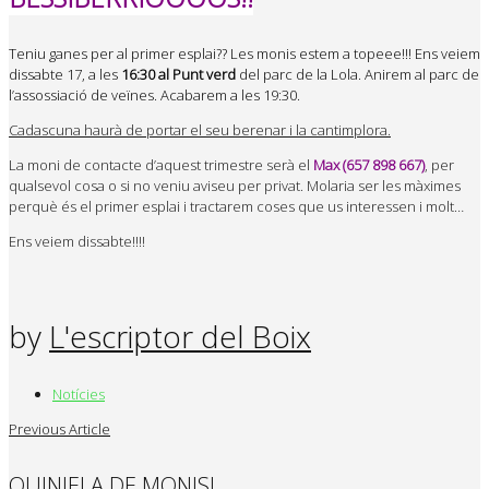
Teniu ganes per al primer esplai?? Les monis estem a topeee!!! Ens veiem
dissabte 17, a les
16:30 al Punt verd
del parc de la Lola. Anirem al parc de
l’assossiació de veïnes. Acabarem a les 19:30.
Cadascuna haurà de portar el seu berenar i la cantimplora.
La moni de contacte d’aquest trimestre serà el
Max (657 898 667)
, per
qualsevol cosa o si no veniu aviseu per privat. Molaria ser les màximes
perquè és el primer esplai i tractarem coses que us interessen i molt…
Ens veiem dissabte!!!!
by
L'escriptor del Boix
Notícies
Previous Article
QUINIELA DE MONIS!