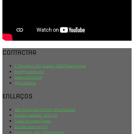
CONTACTAR
C/ Rocafort 236, baixos. 08029 Barcelona
boix@ceboix.org
www.ceboix.org
@esplaiboix
ENLLAÇOS
40è Aniversari Centre d'Esplai Boix
Esplais Catalans, ESPLAC
Casal de Joves Queix
Escola Lliure el Sol
Moviment Laic i Progressista