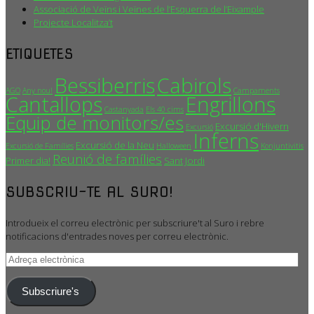
Associació de Veïns i Veïnes de l’Esquerra de l’Eixample
Projecte Localitza’t
ETIQUETES
Bessiberris
Cabirols
AGO
Any nou!
Campaments
Cantallops
Engrillons
Castanyada
Els 40 cims
Equip de monitors/es
Excursió d'Hivern
Excursió
Inferns
Excursió de la Neu
Excursió de Famílies
Halloween
Konjuntivitis
Reunió de famílies
Primer dia!
Sant Jordi
SUBSCRIU-TE AL SURO!
Introdueix el correu electrònic per subscriure't al Suro i rebre
notificacions d'entrades noves per correu electrònic.
Adreça
electrònica
Subscriure's