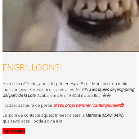
ENGRILLOONS!
Hola holaaa! Teniu ganes del primer esplai?! Les. Monitores en tenim
moltissimess!!! Ens veiem dissabte a les
16. 30h
a les taules de ping-pong
del parc de la Lola.
Acabarem a les 19.30 al mateix lloc. 🤩🤩
I cadascú s’haura de portar
el seu propi berenar i cantimplora!!!!!😋
La moni de contacte aquest trimestre serà la
Mariona (654810478)
,
qualsevol cosa li podeu dir a ella.
Importaaant
!