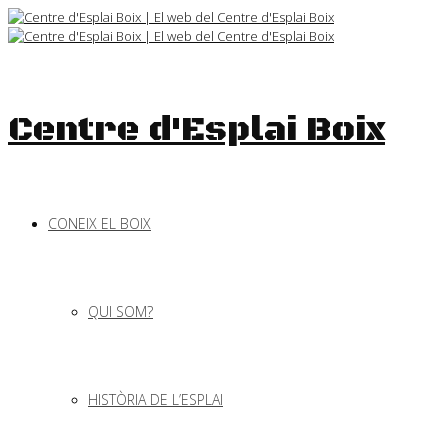
Skip
to
content
Centre d'Esplai Boix
CONEIX EL BOIX
QUI SOM?
HISTÒRIA DE L’ESPLAI