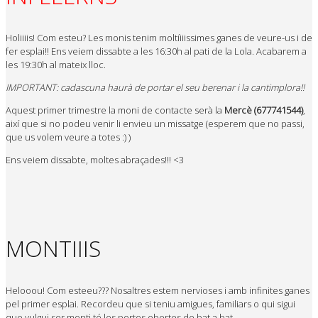
Holiiiis! Com esteu? Les monis tenim moltíiiissimes ganes de veure-us i de
fer esplai!! Ens veiem dissabte a les 16:30h al pati de la Lola. Acabarem a
les 19:30h al mateix lloc.
IMPORTANT: cadascuna haurà de portar el seu berenar i la cantimplora!!
Aquest primer trimestre la moni de contacte serà la
Mercè (677741544)
,
així que si no podeu venir li envieu un missatge (esperem que no passi,
que us volem veure a totes :) )
Ens veiem dissabte, moltes abraçades!!! <3
MONTIIIS
Helooou! Com esteeu??? Nosaltres estem nervioses i amb infinites ganes
pel primer esplai. Recordeu que si teniu amigues, familiars o qui sigui
que vulgui ser monti té les portes obertes de bat a bat.