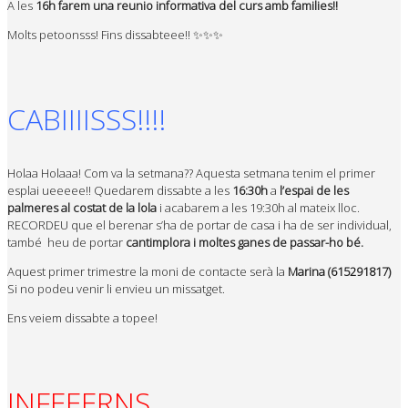
A les
16h farem una reunio informativa del curs amb families!!
Molts petoonsss! Fins dissabteee!! ✨✨✨
CABIIIISSS!!!!
Holaa Holaaa! Com va la setmana?? Aquesta setmana tenim el primer
esplai ueeeee!! Quedarem dissabte a les
16:30h
a
l’espai de les
palmeres al costat de la lola
i acabarem a les 19:30h al mateix lloc.
RECORDEU que el berenar s’ha de portar de casa i ha de ser individual,
també heu de portar
cantimplora i moltes ganes de passar-ho bé.
Aquest primer trimestre la moni de contacte serà la
Marina
(615291817)
Si no podeu venir li envieu un missatget.
Ens veiem dissabte a topee!
INFEEERNS