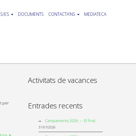
S/ES
DOCUMENTS
CONTACTA’NS
MEDIATECA
Activitats de vacances
t per
Entrades recents
Campaments 2026 – El final
31/07/2026
More