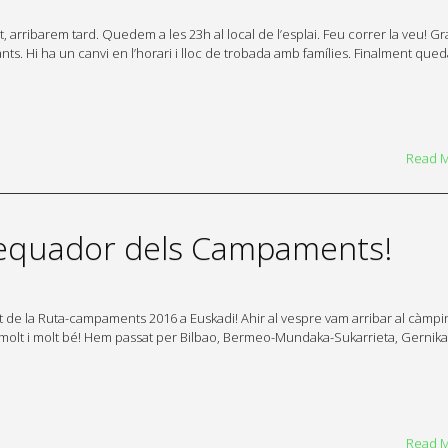
t, arribarem tard. Quedem a les 23h al local de l’esplai. Feu correr la veu! Gr
ts. Hi ha un canvi en l’horari i lloc de trobada amb famílies. Finalment que
Read 
 l’equador dels Campaments!
at de la Ruta-campaments 2016 a Euskadi! Ahir al vespre vam arribar al càmpin
t molt i molt bé! Hem passat per Bilbao, Bermeo-Mundaka-Sukarrieta, Gernik
Read 