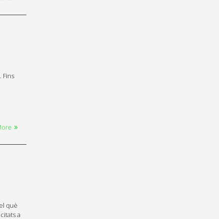
 Fins
More
del què
citats a