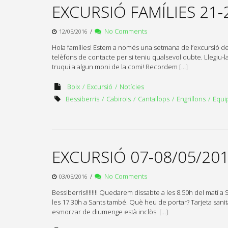
EXCURSIÓ FAMÍLIES 21-
/
No Comments
12/05/2016
Hola famílies! Estem a només una setmana de l’excursió de 
telèfons de contacte per si teniu qualsevol dubte. Llegiu-la
truqui a algun moni de la comi! Recordem […]
Boix
Excursió
Notícies
Bessiberris
Cabirols
Cantallops
Engrillons
Equi
EXCURSIÓ 07-08/05/20
/
No Comments
03/05/2016
Bessiberris!!!!!!!! Quedarem dissabte a les 8.50h del matí 
les 17.30h a Sants també. Què heu de portar? Tarjeta sanità
esmorzar de diumenge està inclòs. […]