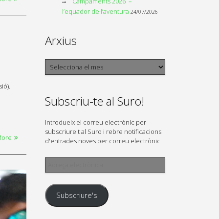
Campaments 2026 –
l’equador de l’aventura
24/07/2026
Arxius
Arxius
a
ió).
Subscriu-te al Suro!
Introdueix el correu electrònic per
subscriure't al Suro i rebre notificacions
More
d'entrades noves per correu electrònic.
Adreça
electrònica
Subscriure's