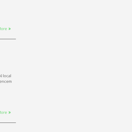
More
l local
omencem
More