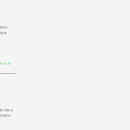
ria i
 que
More
ge cap a
enars i