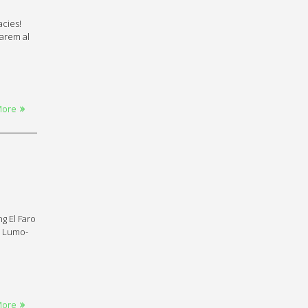
acies!
darem al
More
g El Faro
a Lumo-
More