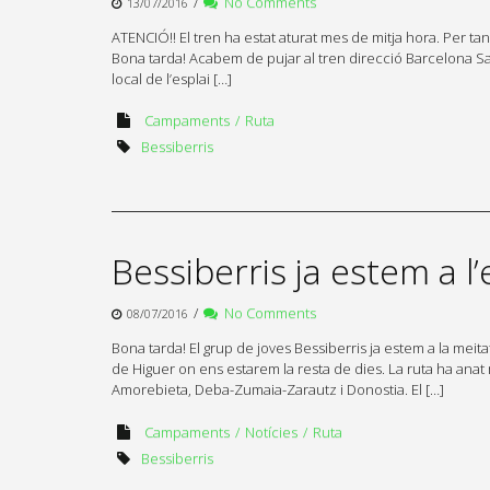
/
No Comments
13/07/2016
ATENCIÓ!! El tren ha estat aturat mes de mitja hora. Per tan
Bona tarda! Acabem de pujar al tren direcció Barcelona San
local de l’esplai […]
Campaments
Ruta
Bessiberris
Bessiberris ja estem a
/
No Comments
08/07/2016
Bona tarda! El grup de joves Bessiberris ja estem a la meit
de Higuer on ens estarem la resta de dies. La ruta ha ana
Amorebieta, Deba-Zumaia-Zarautz i Donostia. El […]
Campaments
Notícies
Ruta
Bessiberris