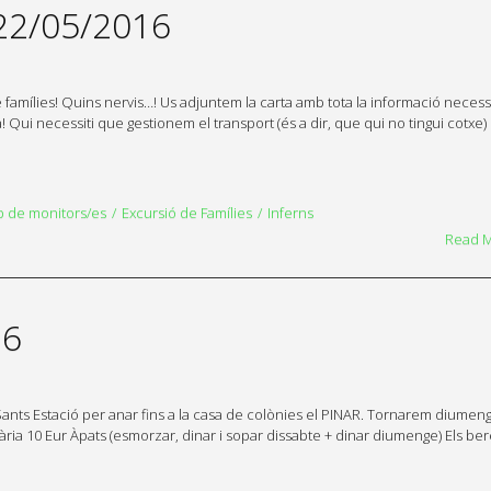
22/05/2016
famílies! Quins nervis…! Us adjuntem la carta amb tota la informació necessà
! Qui necessiti que gestionem el transport (és a dir, que qui no tingui cotxe)
p de monitors/es
Excursió de Famílies
Inferns
Read 
16
a Sants Estació per anar fins a la casa de colònies el PINAR. Tornarem diumen
ria 10 Eur Àpats (esmorzar, dinar i sopar dissabte + dinar diumenge) Els ber