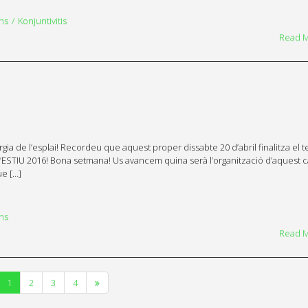
ns
Konjuntivitis
Read 
a de l’esplai! Recordeu que aquest proper dissabte 20 d’abril finalitza el t
’ESTIU 2016! Bona setmana! Us avancem quina serà l’organització d’aquest 
ue […]
ns
Read 
1
2
3
4