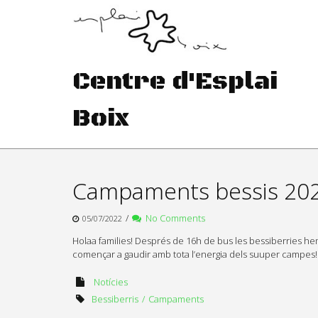
Skip
to
content
Centre d'Esplai
Boix
Campaments bessis 20
/
No Comments
05/07/2022
Holaa families! Després de 16h de bus les bessiberries hem 
començar a gaudir amb tota l’energia dels suuper campes
Notícies
Bessiberris
Campaments