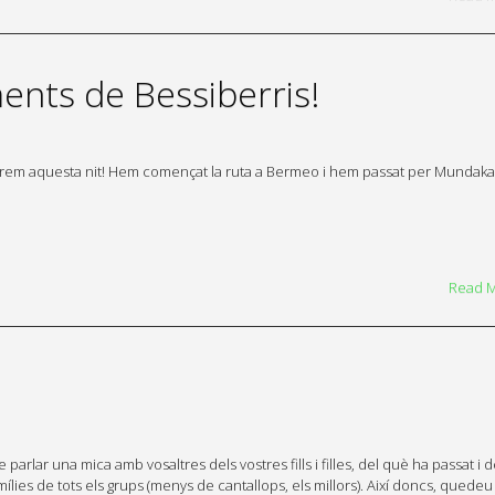
ts de Bessiberris!
rmirem aquesta nit! Hem començat la ruta a Bermeo i hem passat per Mundaka.
Read 
rlar una mica amb vosaltres dels vostres fills i filles, del què ha passat i 
lies de tots els grups (menys de cantallops, els millors). Així doncs, quedeu 