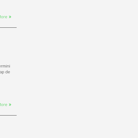
More
ermini
cap de
More