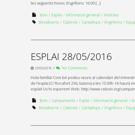
les següents hores: Engrillons: 16:00 […]
Boix
Esplai
Informació general
Notícies
Bessiberris
Cabirols
Cantallops
Engrillons
Equi
ESPLAI 28/05/2016
/
No Comments
25/05/2016
Hola família! Com bé podeu veure al calendari del trimes
de l’esplai (C/ Rocafort 236, baixos) a les 15:30h. Hi haur
esplai! Us hi esperem! Web: http://www.ceboix.org/campamen
Boix
Campaments
Esplai
Informació general
N
Bessiberris
Cabirols
Cantallops
Engrillons
Equi