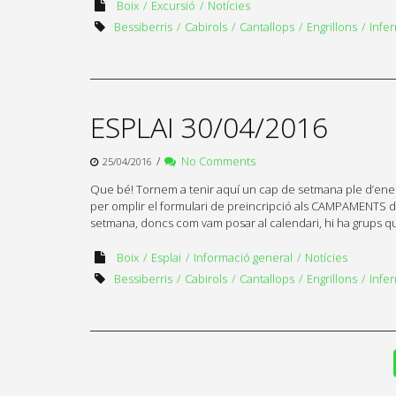
Boix
Excursió
Notícies
Bessiberris
Cabirols
Cantallops
Engrillons
Infer
ESPLAI 30/04/2016
/
No Comments
25/04/2016
Que bé! Tornem a tenir aquí un cap de setmana ple d’energi
per omplir el formulari de preincripció als CAMPAMENTS d
setmana, doncs com vam posar al calendari, hi ha grups q
Boix
Esplai
Informació general
Notícies
Bessiberris
Cabirols
Cantallops
Engrillons
Infer