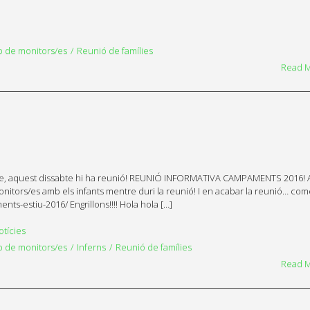
p de monitors/es
Reunió de famílies
Read 
tre, aquest dissabte hi ha reunió! REUNIÓ INFORMATIVA CAMPAMENTS 2016! A
à monitors/es amb els infants mentre duri la reunió! I en acabar la reunió… c
ts-estiu-2016/ Engrillons!!!! Hola hola […]
otícies
p de monitors/es
Inferns
Reunió de famílies
Read 