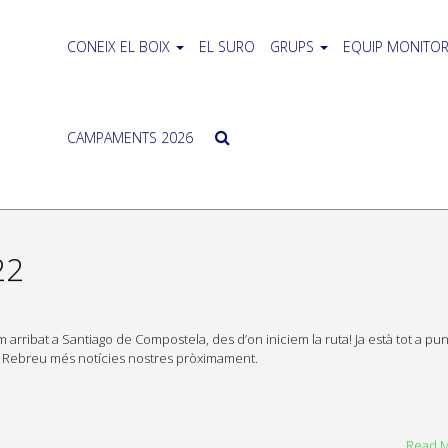
CONEIX EL BOIX
EL SURO
GRUPS
EQUIP MONITOR
CAMPAMENTS 2026
22
arribat a Santiago de Compostela, des d’on iniciem la ruta! Ja està tot a pun
! Rebreu més notícies nostres pròximament.
Read 