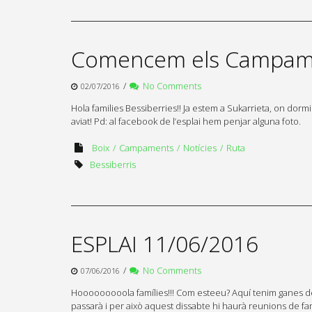
Comencem els Campamen
/
No Comments
02/07/2016
Hola families Bessiberries!! Ja estem a Sukarrieta, on do
aviat! Pd: al facebook de l’esplai hem penjar alguna foto.
Boix
Campaments
Notícies
Ruta
Bessiberris
ESPLAI 11/06/2016
/
No Comments
07/06/2016
Hooooooooola famílies!!! Com esteeu? Aquí tenim ganes de pa
passarà i per això aquest dissabte hi haurà reunions de famí