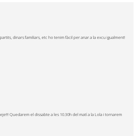
tits, dinars familiars, etc ho tenim fàcil per anar a la excu igualment!
!!! Quedarem el dissabte a les 10.30h del matí a la Lola i tornarem