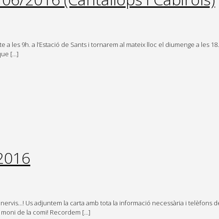
a les 9h. a l’Estació de Sants i tornarem al mateix lloc el diumenge a les 18
que […]
2016
ervis…! Us adjuntem la carta amb tota la informació necessària i telèfons de
un moni de la comi! Recordem […]