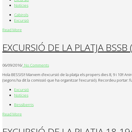
Notícies
Cabirols
Excursió
Read More
EXCURSIÓ DE LA PLATJA BSSB (
06/09/2016
/
No Comments
Hola BESSIS!! Marxem d’excursió de la platja els propers dies 8, 9 i 10!! A
(segons ha dit la comissió que ha organitzar l’excursió). Recordeu portar: ful
Excursió
Notícies
Bessiberris
Read More
EXCURSIÓ DE LA PLATJA 18-19/0