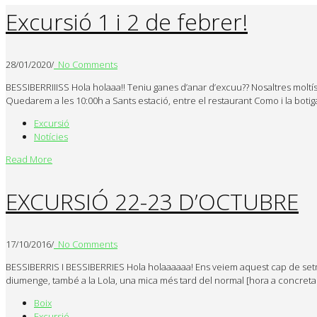
Excursió 1 i 2 de febrer!
28/01/2020
/
No Comments
BESSIBERRIIISS Hola holaaa!! Teniu ganes d’anar d’excuu?? Nosaltres moltíss
Quedarem a les 10:00h a Sants estació, entre el restaurant Como i la boti
Excursió
Notícies
Read More
EXCURSIÓ 22-23 D’OCTUBRE
17/10/2016
/
No Comments
BESSIBERRIS I BESSIBERRIES Hola holaaaaaa! Ens veiem aquest cap de setma
diumenge, també a la Lola, una mica més tard del normal [hora a concretar
Boix
Excursió