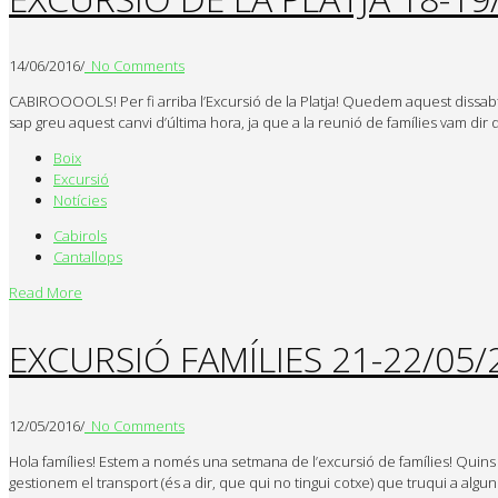
14/06/2016
/
No Comments
CABIROOOOLS! Per fi arriba l’Excursió de la Platja! Quedem aquest dissabte 
sap greu aquest canvi d’última hora, ja que a la reunió de famílies vam dir 
Boix
Excursió
Notícies
Cabirols
Cantallops
Read More
EXCURSIÓ FAMÍLIES 21-22/05/
12/05/2016
/
No Comments
Hola famílies! Estem a només una setmana de l’excursió de famílies! Quins n
gestionem el transport (és a dir, que qui no tingui cotxe) que truqui a alg