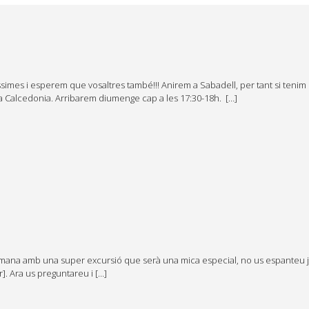
imes i esperem que vosaltres també!!! Anirem a Sabadell, per tant si tenim par
ga Calcedonia. Arribarem diumenge cap a les 17:30-18h. […]
na amb una super excursió que serà una mica especial, no us espanteu jeje
]. Ara us preguntareu i […]