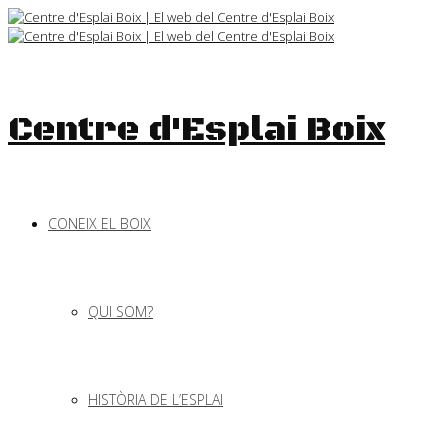
Skip
to
content
Centre d'Esplai Boix
CONEIX EL BOIX
QUI SOM?
HISTÒRIA DE L’ESPLAI