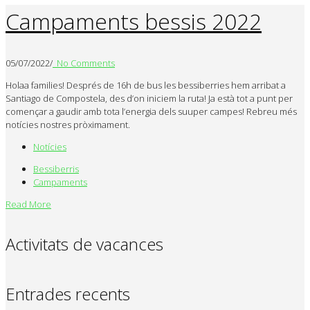
Campaments bessis 2022
05/07/2022
/
No Comments
Holaa families! Després de 16h de bus les bessiberries hem arribat a
Santiago de Compostela, des d’on iniciem la ruta! Ja està tot a punt per
començar a gaudir amb tota l’energia dels suuper campes! Rebreu més
notícies nostres pròximament.
Notícies
Bessiberris
Campaments
Read More
Activitats de vacances
Entrades recents