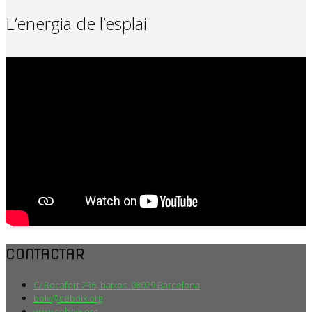
L’energia de l’esplai
CONTACTAR
C/ Rocafort 236, baixos. 08029 Barcelona
boix@ceboix.org
www.ceboix.org