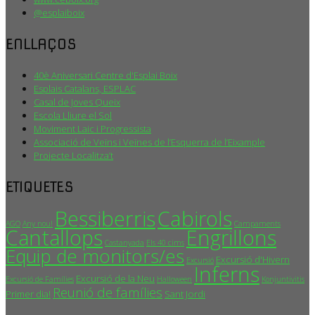
@esplaiboix
ENLLAÇOS
40è Aniversari Centre d'Esplai Boix
Esplais Catalans, ESPLAC
Casal de Joves Queix
Escola Lliure el Sol
Moviment Laic i Progressista
Associació de Veïns i Veïnes de l’Esquerra de l’Eixample
Projecte Localitza’t
ETIQUETES
Bessiberris
Cabirols
AGO
Any nou!
Campaments
Cantallops
Engrillons
Castanyada
Els 40 cims
Equip de monitors/es
Excursió d'Hivern
Excursió
Inferns
Excursió de la Neu
Excursió de Famílies
Halloween
Konjuntivitis
Reunió de famílies
Primer dia!
Sant Jordi