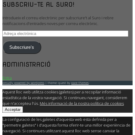
SUBSCRIU-TE AL SURO!
Introdueix el correu electrònic per subscriure't al Suro i rebre
notificacions d'entrades noves per correu electrònic.
Adreça
electrònica
Subscriure's
ADMINISTRACIÓ
Entra
proudly powered by wordpress
|
theme: quest by
pace themes
.
Aquest lloc web utilitza cookies (galetes) per a recopilar informació
estadística de la vostra navegació. Si continueu navegant, considerem
que n'accepteu l'ús.
Més informació de la nostra política de cookies
Acceptar
La configuració de les galetes d'aquesta web esta definida per a
"permetre galetes" i d'aquesta forma oferir-te una millor experiència de
navegació. Si continues utilitzant aquest lloc web sense canviar la