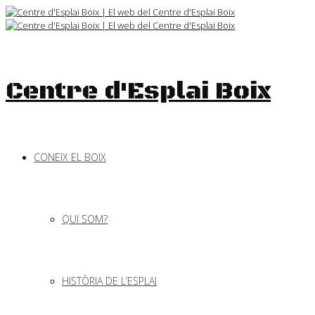
Skip
to
content
Centre d'Esplai Boix
CONEIX EL BOIX
QUI SOM?
HISTÒRIA DE L’ESPLAI