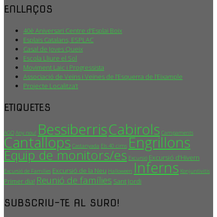
ENLLAÇOS
40è Aniversari Centre d'Esplai Boix
Esplais Catalans, ESPLAC
Casal de Joves Queix
Escola Lliure el Sol
Moviment Laic i Progressista
Associació de Veïns i Veïnes de l’Esquerra de l’Eixample
Projecte Localitza’t
ETIQUETES
Bessiberris
Cabirols
AGO
Any nou!
Campaments
Cantallops
Engrillons
Castanyada
Els 40 cims
Equip de monitors/es
Excursió d'Hivern
Excursió
Inferns
Excursió de la Neu
Excursió de Famílies
Halloween
Konjuntivitis
Reunió de famílies
Primer dia!
Sant Jordi
SUBSCRIU-TE AL SURO!