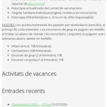
l’apartat de
documents
)
Fotocòpia actualitzada del carnet de vacunacions
Targeta Sanitària Individual (original, només a les excursions)
Fotocòpia DNI (infant/jove o, si no en té, el/la responsable)
QUOTES
Les quotes trimestrals les passem per domiciliació bancària, al
principi de cada trimestre. Les excursions de grup es paguen en metàl·lic
al trobar-se abans de marxar i les excursions conjuntes es paguen unes
setmanes abans, també en metàl·lic.
Infant únic/a: 70€/trimestrals
Germans/es: 63€/trimestrals
Excursió de grup (2 al trimestre): 10€
Excursió conjunta (1 al trimestre): 15€
Activitats de vacances
Entrades recents
Campaments 2026 – El final
31/07/2026