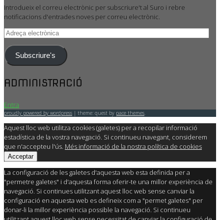
Introdueix el correu electrònic per subscriure't al Suro i rebre
notificacions d'entrades noves per correu electrònic.
Adreça
electrònica
Subscriure's
ADMINISTRACIÓ
Entra
proudly powered by wordpress
|
theme: quest by
pace themes
.
Aquest lloc web utilitza cookies (galetes) per a recopilar informació
estadística de la vostra navegació. Si continueu navegant, considerem
que n'accepteu l'ús.
Més informació de la nostra política de cookies
Acceptar
La configuració de les galetes d'aquesta web esta definida per a
"permetre galetes" i d'aquesta forma oferir-te una millor experiència de
navegació. Si continues utilitzant aquest lloc web sense canviar la
configuració en aquesta web es defineix com a "permet galetes" per
donar-li la millor experiència possible la navegació. Si continueu
utilitzant aquest lloc web sense necessitat de canviar la configuració de