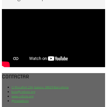
CONTACTAR
C/ Rocafort 236, baixos. 08029 Barcelona
boix@ceboix.org
www.ceboix.org
@esplaiboix