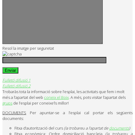
Resol la imatge per seguretat
Fulletó difusió 1
Fulletó difusió 2
Trobaràs tota la informació sobre l’esplai, les activitats que fem i molt
més a l’apartat del web
coneix el Boix
. A més, pots visitar l’apartat dels
grups
de l’esplai per coneixe’ls millor!
DOCUMENTS
Per apuntar-se a l’esplai cal portar els següents
documents:
Fitxa d’autorització del curs
(la trobareu a l’apartat de
documents
)
Fitxa econòmica: Ordre domiciliació bancària
(la trobareu a