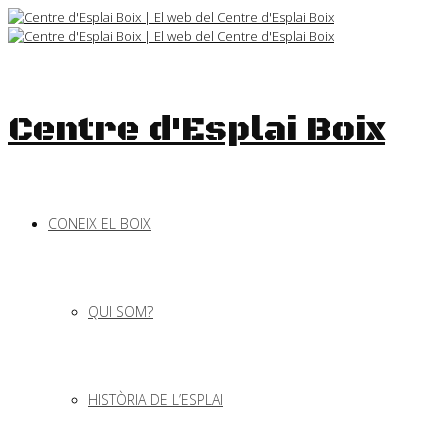
Skip
to
content
Centre d'Esplai Boix
CONEIX EL BOIX
QUI SOM?
HISTÒRIA DE L’ESPLAI