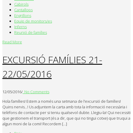
Cabirols
Cantallops
Engrillons
Equip de monitors/es
Inferns
Reunió de famílies
Read More
EXCURSIÓ FAMÍLIES 21-
22/05/2016
12/05/2016
/
No Comments
Hola famílies! Estem a només una setmana de l’excursió de famílies!
Quins nervis…! Us adjuntem la carta amb tota la informació necessària i
telèfons de contacte per si teniu qualsevol dubte. Llegiu-la! Qui necessiti
que gestionem el transport (és a dir, que qui no tingui cotxe) que truqui a
algun moni de la comi! Recordem […]