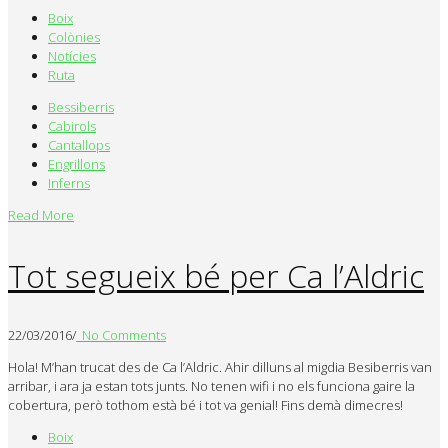
Boix
Colònies
Notícies
Ruta
Bessiberris
Cabirols
Cantallops
Engrillons
Inferns
Read More
Tot segueix bé per Ca l’Aldric
22/03/2016
/
No Comments
Hola! M’han trucat des de Ca l’Aldric. Ahir dilluns al migdia Besiberris van
arribar, i ara ja estan tots junts. No tenen wifi i no els funciona gaire la
cobertura, però tothom està bé i tot va genial! Fins demà dimecres!
Boix