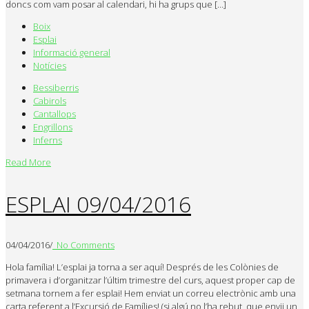
doncs com vam posar al calendari, hi ha grups que […]
Boix
Esplai
Informació general
Notícies
Bessiberris
Cabirols
Cantallops
Engrillons
Inferns
Read More
ESPLAI 09/04/2016
04/04/2016
/
No Comments
Hola família! L’esplai ja torna a ser aquí! Després de les Colònies de
primavera i d’organitzar l’últim trimestre del curs, aquest proper cap de
setmana tornem a fer esplai! Hem enviat un correu electrònic amb una
carta referent a l’Excursió de Famílies! (si algú no l’ha rebut, que envii un