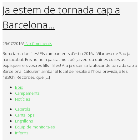
Ja estem de tornada cap a
Barcelona…
29/07/2016
/
No Comments
Bona tarda famílies! Els campaments d’estiu 2016 a Vilanova de Sau ja
han acabat. Ens ho hem passat molt bé, ja veureu quines coses us
expliquen els vostres fills i filles! Ara ja estem a l’autocar de tornada cap a
Barcelona. Calculem arribar al local de l’esplai a l’hora prevista, a les
18:30h. Recordeu que […]
Boix
Campaments
Notícies
Cabirols
Cantallops
Engrillons
Equip de monitors/es
Inferns