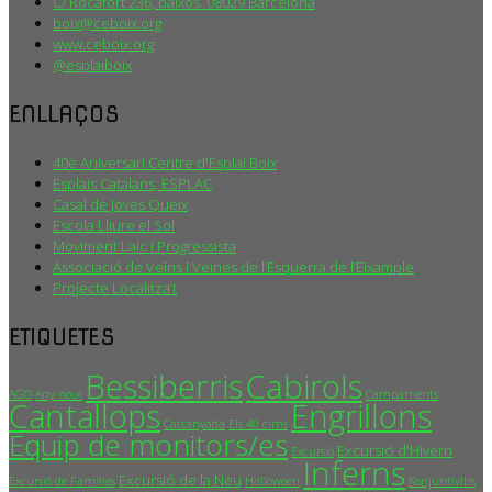
C/ Rocafort 236, baixos. 08029 Barcelona
boix@ceboix.org
www.ceboix.org
@esplaiboix
ENLLAÇOS
40è Aniversari Centre d'Esplai Boix
Esplais Catalans, ESPLAC
Casal de Joves Queix
Escola Lliure el Sol
Moviment Laic i Progressista
Associació de Veïns i Veïnes de l’Esquerra de l’Eixample
Projecte Localitza’t
ETIQUETES
Bessiberris
Cabirols
AGO
Any nou!
Campaments
Cantallops
Engrillons
Castanyada
Els 40 cims
Equip de monitors/es
Excursió d'Hivern
Excursió
Inferns
Excursió de la Neu
Excursió de Famílies
Halloween
Konjuntivitis