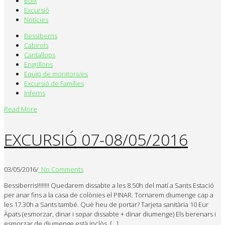
Boix
Excursió
Notícies
Bessiberris
Cabirols
Cantallops
Engrillons
Equip de monitors/es
Excursió de Famílies
Inferns
Read More
EXCURSIÓ 07-08/05/2016
03/05/2016
/
No Comments
Bessiberris!!!!!!!! Quedarem dissabte a les 8.50h del matí a Sants Estació
per anar fins a la casa de colònies el PINAR. Tornarem diumenge cap a
les 17.30h a Sants també. Què heu de portar? Tarjeta sanitària 10 Eur
Àpats (esmorzar, dinar i sopar dissabte + dinar diumenge) Els berenars i
esmorzar de diumenge està inclòs. […]