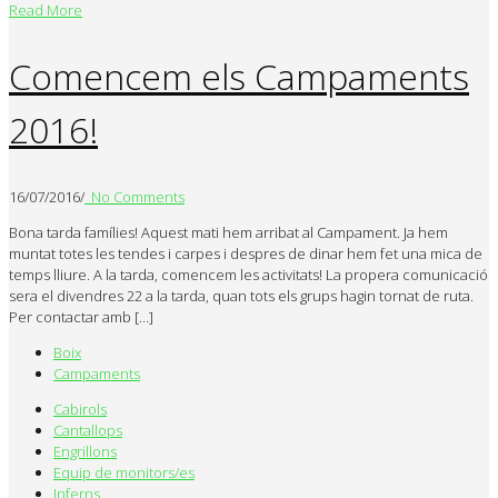
Read More
Comencem els Campaments
2016!
16/07/2016
/
No Comments
Bona tarda famílies! Aquest mati hem arribat al Campament. Ja hem
muntat totes les tendes i carpes i despres de dinar hem fet una mica de
temps lliure. A la tarda, comencem les activitats! La propera comunicació
sera el divendres 22 a la tarda, quan tots els grups hagin tornat de ruta.
Per contactar amb […]
Boix
Campaments
Cabirols
Cantallops
Engrillons
Equip de monitors/es
Inferns