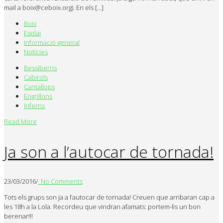
mail a boix@ceboix.org). En els […]
Boix
Esplai
Informació general
Notícies
Bessiberris
Cabirols
Cantallops
Engrillons
Inferns
Read More
Ja son a l’autocar de tornada!
23/03/2016
/
No Comments
Tots els grups son ja a l’autocar de tornada! Creuen que arribaran cap a
les 18h a la Lola. Recordeu que vindran afamats: portem-lis un bon
berenar!!!