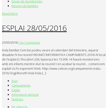
Equip de monitors/es
Reunió de famílies
Read More
ESPLAI 28/05/2016
25/05/2016
/
No Comments
Hola família! Com bé podeu veure al calendari del trimestre, aquest
dissabte hi ha reunió! REUNIÓ INFORMATIVA CAMPAMENTS 2016! Al local
de l’esplai (C/ Rocafort 236, baixos) a les 15:30h. Hi haurà monitors/es
amb els infants mentre duri la reunió! I en acabar la reunió… comencem
esplai! Us hi esperem! Web: http://www.ceboix.org/campaments-estiu-
2016/ Engrillons!!!! Hola hola […]
Boix
Campaments
Esplai
Informació general
Notícies
Bessiberris