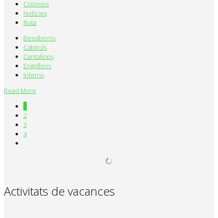
Colònies
Notícies
Ruta
Bessiberris
Cabirols
Cantallops
Engrillons
Inferns
Read More
1
2
3
4
Activitats de vacances