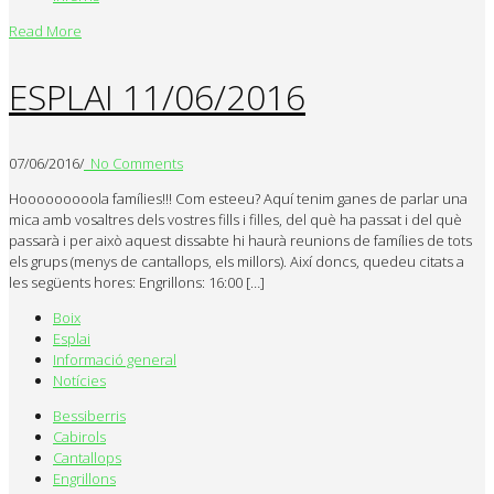
Read More
ESPLAI 11/06/2016
07/06/2016
/
No Comments
Hooooooooola famílies!!! Com esteeu? Aquí tenim ganes de parlar una
mica amb vosaltres dels vostres fills i filles, del què ha passat i del què
passarà i per això aquest dissabte hi haurà reunions de famílies de tots
els grups (menys de cantallops, els millors). Així doncs, quedeu citats a
les següents hores: Engrillons: 16:00 […]
Boix
Esplai
Informació general
Notícies
Bessiberris
Cabirols
Cantallops
Engrillons