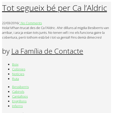
Tot segueix bé per Ca l’Aldric
22/03/2016
/
No Comments
Hola! M’han trucat des de Ca l’Aldric. Ahir dilluns al migdia Besiberris van
arribar, i ara ja estan tots junts. No tenen wifi i no els funciona gaire la
cobertura, però tothom està bé i tot va genial! Fins demà dimecres!
by
La Família de Contacte
Boix
Colònies
Notícies
Ruta
Bessiberris
Cabirols
Cantallops
Engrillons
Inferns