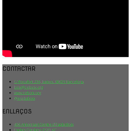
CONTACTAR
C/ Rocafort 236, baixos. 08029 Barcelona
boix@ceboix.org
www.ceboix.org
@esplaiboix
ENLLAÇOS
40è Aniversari Centre d'Esplai Boix
Esplais Catalans, ESPLAC