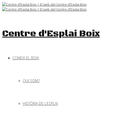
Skip
to
content
Centre d'Esplai Boix
CONEIX EL BOIX
QUI SOM?
HISTÒRIA DE L’ESPLAI