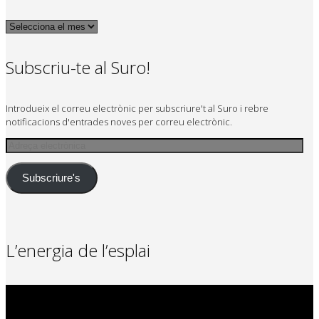
Arxius
Subscriu-te al Suro!
Introdueix el correu electrònic per subscriure't al Suro i rebre
notificacions d'entrades noves per correu electrònic.
Adreça
electrònica
Subscriure's
L’energia de l’esplai