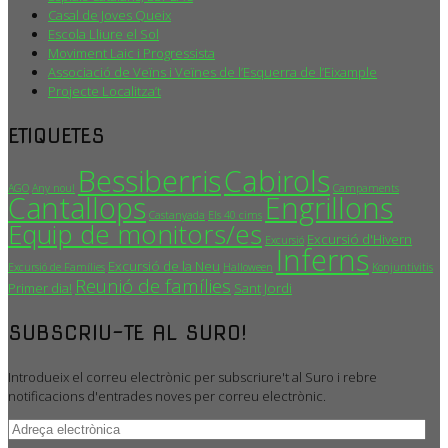
Casal de Joves Queix
Escola Lliure el Sol
Moviment Laic i Progressista
Associació de Veïns i Veïnes de l’Esquerra de l’Eixample
Projecte Localitza’t
ETIQUETES
Bessiberris
Cabirols
AGO
Any nou!
Campaments
Cantallops
Engrillons
Castanyada
Els 40 cims
Equip de monitors/es
Excursió d'Hivern
Excursió
Inferns
Excursió de la Neu
Excursió de Famílies
Halloween
Konjuntivitis
Reunió de famílies
Primer dia!
Sant Jordi
SUBSCRIU-TE AL SURO!
Introdueix el correu electrònic per subscriure't al Suro i rebre
notificacions d'entrades noves per correu electrònic.
Adreça
electrònica