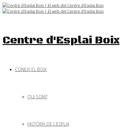
Skip
to
content
Centre d'Esplai Boix
CONEIX EL BOIX
QUI SOM?
HISTÒRIA DE L’ESPLAI