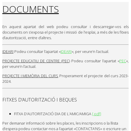
DOCUMENTS
En aquest apartat del web podeu consultar i descarregar-vos els
documents on s’exposa el projecte i missió de l’esplai, a més de les fitxes
d’autorització, entre d’altres.
IDEARI
Podeu consultar l’apartat «
IDEARI
«, per veure’n l’actual.
PROJECTE EDUCATIU DE CENTRE (PEC)
Podeu consultar l’apartat «
PEC
«,
per veure’n l’actual.
PROJECTE I MEMÒRIA DEL CURS
Properament el projecte del curs 2023-
2024.
FITXES D’AUTORITZACIÓ I BEQUES
FITXA D’AUTORITZACIÓ DIA DE L’AMIC/AMIGA
[.pdf]
Per demanar informació sobre les places, les inscripcions o la llista
d’espera podeu contactar-nos a l’apartat «CONTACTA’NS» o escriure un