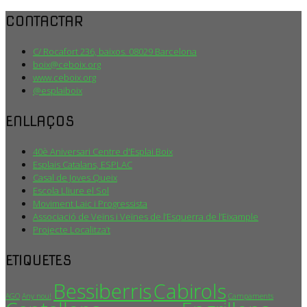
CONTACTAR
C/ Rocafort 236, baixos. 08029 Barcelona
boix@ceboix.org
www.ceboix.org
@esplaiboix
ENLLAÇOS
40è Aniversari Centre d'Esplai Boix
Esplais Catalans, ESPLAC
Casal de Joves Queix
Escola Lliure el Sol
Moviment Laic i Progressista
Associació de Veïns i Veïnes de l’Esquerra de l’Eixample
Projecte Localitza’t
ETIQUETES
Bessiberris
Cabirols
AGO
Any nou!
Campaments