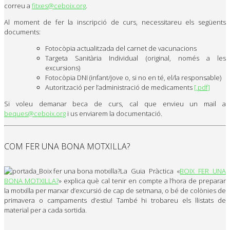
correu a
fitxes@ceboix.org
.
Al moment de fer la inscripció de curs, necessitareu els següents
documents:
Fotocòpia actualitzada del carnet de vacunacions
Targeta Sanitària Individual (original, només a les
excursions)
Fotocòpia DNI (infant/jove o, si no en té, el/la responsable)
Autorització per l’administració de medicaments
[.pdf]
Si voleu demanar beca de curs, cal que envieu un mail a
beques@ceboix.org
i us enviarem la documentació.
COM FER UNA BONA MOTXILLA?
La Guia Pràctica «
BOIX FER UNA
BONA MOTXILLA?
» explica què cal tenir en compte a l’hora de preparar
la motxilla per marxar d’excursió de cap de setmana, o bé de colònies de
primavera o campaments d’estiu! També hi trobareu els llistats de
material per a cada sortida.