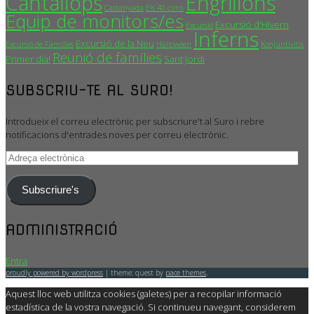
Cantallops
Engrillons
Castanyada
Els 40 cims
Equip de monitors/es
Excursió d'Hivern
Excursió
Inferns
Excursió de la Neu
Excursió de Famílies
Halloween
Konjuntivitis
Reunió de famílies
Primer dia!
Sant Jordi
SUBSCRIU-TE AL SURO!
Introdueix el correu electrònic per subscriure't al Suro i rebre
notificacions d'entrades noves per correu electrònic.
Adreça
electrònica
Subscriure's
ADMINISTRACIÓ
Entra
proudly powered by wordpress
|
theme: quest by
pace themes
.
Aquest lloc web utilitza cookies (galetes) per a recopilar informació
estadística de la vostra navegació. Si continueu navegant, considerem