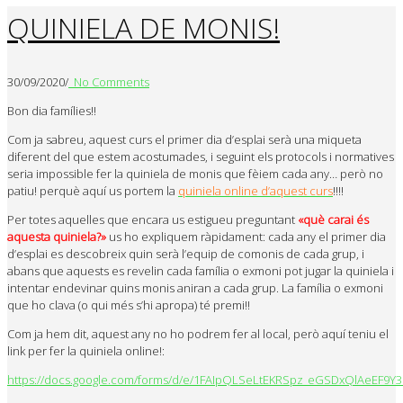
QUINIELA DE MONIS!
30/09/2020
/
No Comments
Bon dia famílies!!
Com ja sabreu, aquest curs el primer dia d’esplai serà una miqueta
diferent del que estem acostumades, i seguint els protocols i normatives
seria impossible fer la quiniela de monis que fèiem cada any… però no
patiu! perquè aquí us portem la
quiniela online d’aquest curs
!!!!
Per totes aquelles que encara us estigueu preguntant
«què carai és
aquesta quiniela?»
us ho expliquem ràpidament: cada any el primer dia
d’esplai es descobreix quin serà l’equip de comonis de cada grup, i
abans que aquests es revelin cada família o exmoni pot jugar la quiniela i
intentar endevinar quins monis aniran a cada grup. La família o exmoni
que ho clava (o qui més s’hi apropa) té premi!!
Com ja hem dit, aquest any no ho podrem fer al local, però aquí teniu el
link per fer la quiniela online!:
https://docs.google.com/forms/d/e/1FAIpQLSeLtEKRSpz_eGSDxQlAeE