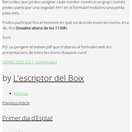
Recordeu que podeu assignar cada monitor només a un grup i només
podeu participar una vegada!! Ah! I en el formulari trobareu una petita
pista més…
Podeu participar fins el moment en què es descobreixen les monis, és a
dir, fins
Dissabte abans de les 11:00h
!
Sort!
PD: us pengem el mateix pdf que trobareu al formulari amb les
presentacions de totes les monis d’aquest curs!!
MONIS 2020-2021_compressed
by
L'escriptor del Boix
Notícies
Previous Article
Primer dia d’Esplai!