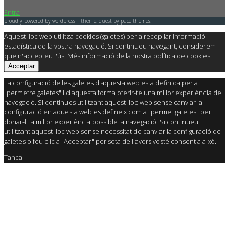
Entra
proudly powered by wordpress
|
theme: quest by
pace themes
.
Aquest lloc web utilitza cookies (galetes) per a recopilar informació
estadística de la vostra navegació. Si continueu navegant, considerem
que n'accepteu l'ús.
Més informació de la nostra política de cookies
Acceptar
La configuració de les galetes d'aquesta web esta definida per a
"permetre galetes" i d'aquesta forma oferir-te una millor experiència de
navegació. Si continues utilitzant aquest lloc web sense canviar la
configuració en aquesta web es defineix com a "permet galetes" per
donar-li la millor experiència possible la navegació. Si continueu
utilitzant aquest lloc web sense necessitat de canviar la configuració de
galetes o feu clic a "Acceptar" per sota de llavors vostè consent a això.
Tanca