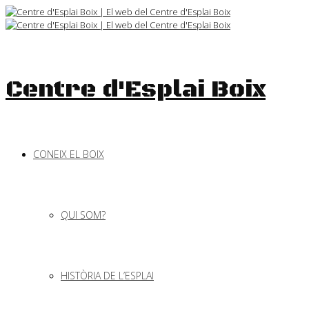
Skip
to
content
Centre d'Esplai Boix
CONEIX EL BOIX
QUI SOM?
HISTÒRIA DE L’ESPLAI