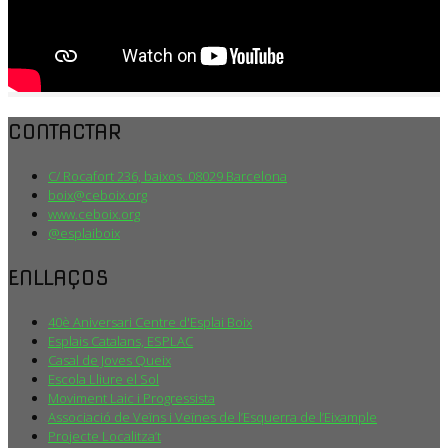
CONTACTAR
C/ Rocafort 236, baixos. 08029 Barcelona
boix@ceboix.org
www.ceboix.org
@esplaiboix
ENLLAÇOS
40è Aniversari Centre d'Esplai Boix
Esplais Catalans, ESPLAC
Casal de Joves Queix
Escola Lliure el Sol
Moviment Laic i Progressista
Associació de Veïns i Veïnes de l’Esquerra de l’Eixample
Projecte Localitza’t