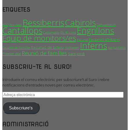
ETIQUETES
Bessiberris
Cabirols
AGO
Any nou!
Campaments
Cantallops
Engrillons
Castanyada
Els 40 cims
Equip de monitors/es
Excursió d'Hivern
Excursió
Inferns
Excursió de la Neu
Excursió de Famílies
Halloween
Konjuntivitis
Reunió de famílies
Primer dia!
Sant Jordi
SUBSCRIU-TE AL SURO!
Introdueix el correu electrònic per subscriure't al Suro i rebre
notificacions d'entrades noves per correu electrònic.
Adreça
electrònica
Subscriure's
ADMINISTRACIÓ