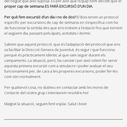
del neguit que això suposa. És per això que l’Equip hem decidit que el
proper cap de setmana ES FARÀ EXCURSIÓ D’UN DIA.
Per què fem excursió d’un dia i no de dos?
El Boix tenim un protocol
específic per excursions de cap de setmana on s’especifica com ha
de funcionar la sortida des que ens trobem a l’estació fins que tornem
el següent dia, passant pels àpats, activitats i dormir.
Sabem que aquest protocol, que és l’adaptació del protocol que ens
va facilitar la Direcció Genera de Juventut, és segur i que funciona
perquè és pràcticament idèntic al que vam seguir durant els
campaments. La situació, però, ha canviat i per això volem fer servir
aquesta primera excursió com a simulacre i poder avaluar el seu
funcionament per, de cara a les properes excursions, poder fer-les
com són normalment.
Per qualsevol cosa, no dubteu en contactar amb les monis de
contacte del vostre grup i intentarem resoldre-ho!
Malgrat la situació, seguim fent esplai. Salut i boix!