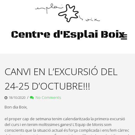
Skip
to
content
Centre d'Esplai Boix
CANVI EN L’EXCURSIÓ DEL
24-25 D’OCTUBRE!!!
/
No Comments
18/10/2020
Bon dia Boix,
el proper cap de setmana tenim calendaritzada la primera excursió
del curs i en tenim moltissimes ganes! L’Equip de Monis som
conscients que la situació actual és força complicada i ens fem càrrec