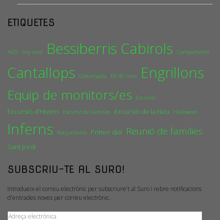
ETIQUETES
Bessiberris
Cabirols
AGO
Any nou!
Campaments
Cantallops
Engrillons
Castanyada
Els 40 cims
Equip de monitors/es
Excursió
Excursió d'Hivern
Excursió de la Neu
Excursió de Famílies
Halloween
Inferns
Reunió de famílies
Primer dia!
Konjuntivitis
Sant Jordi
SUBSCRIU-TE AL SURO!
Introdueix el correu electrònic per subscriure't al Suro i rebre notificacions
d'entrades noves per correu electrònic.
Adreça