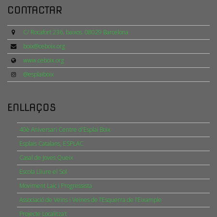
CONTACTAR
C/ Rocafort 236, baixos. 08029 Barcelona
boix@ceboix.org
www.ceboix.org
@esplaiboix
ENLLAÇOS
40è Aniversari Centre d'Esplai Boix
Esplais Catalans, ESPLAC
Casal de Joves Queix
Escola Lliure el Sol
Moviment Laic i Progressista
Associació de Veïns i Veïnes de l’Esquerra de l’Eixample
Projecte Localitza’t