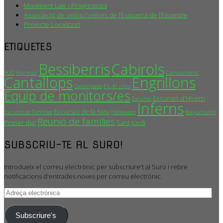
Moviment Laic i Progressista
Associació de Veïns i Veïnes de l’Esquerra de l’Eixample
Projecte Localitza’t
ETIQUETES
Bessiberris
Cabirols
AGO
Any nou!
Campaments
Cantallops
Engrillons
Castanyada
Els 40 cims
Equip de monitors/es
Excursió d'Hivern
Excursió
Inferns
Excursió de la Neu
Excursió de Famílies
Halloween
Konjuntivitis
Reunió de famílies
Primer dia!
Sant Jordi
SUBSCRIU-TE AL SURO!
Introdueix el correu electrònic per subscriure't al Suro i rebre
notificacions d'entrades noves per correu electrònic.
Adreça
electrònica
Subscriure's