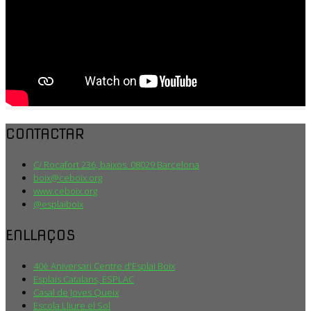
CONTACTAR
C/ Rocafort 236, baixos. 08029 Barcelona
boix@ceboix.org
www.ceboix.org
@esplaiboix
ENLLAÇOS
40è Aniversari Centre d'Esplai Boix
Esplais Catalans, ESPLAC
Casal de Joves Queix
Escola Lliure el Sol