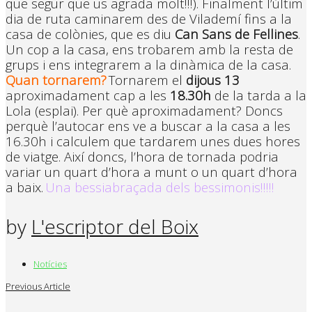
que segur que us agrada molt!!!). Finalment l’últim
dia de ruta caminarem des de Vilademí fins a la
casa de colònies, que es diu
Can Sans de Fellines
.
Un cop a la casa, ens trobarem amb la resta de
grups i ens integrarem a la dinàmica de la casa.
Quan tornarem?
Tornarem el
dijous 13
aproximadament cap a les
18.30h
de la tarda a la
Lola (esplai). Per què aproximadament? Doncs
perquè l’autocar ens ve a buscar a la casa a les
16.30h i calculem que tardarem unes dues hores
de viatge. Així doncs, l’hora de tornada podria
variar un quart d’hora a munt o un quart d’hora
a baix.
Una bessiabraçada dels bessimonis!!!!!
by
L'escriptor del Boix
Notícies
Previous Article