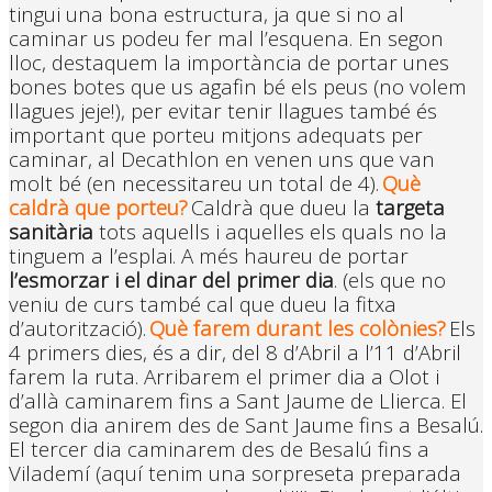
tingui una bona estructura, ja que si no al
caminar us podeu fer mal l’esquena. En segon
lloc, destaquem la importància de portar unes
bones botes que us agafin bé els peus (no volem
llagues jeje!), per evitar tenir llagues també és
important que porteu mitjons adequats per
caminar, al Decathlon en venen uns que van
molt bé (en necessitareu un total de 4).
Què
caldrà que porteu?
Caldrà que dueu la
targeta
sanitària
tots aquells i aquelles els quals no la
tinguem a l’esplai. A més haureu de portar
l’esmorzar i el dinar del primer dia
. (els que no
veniu de curs també cal que dueu la fitxa
d’autorització).
Què farem durant les colònies?
Els
4 primers dies, és a dir, del 8 d’Abril a l’11 d’Abril
farem la ruta. Arribarem el primer dia a Olot i
d’allà caminarem fins a Sant Jaume de Llierca. El
segon dia anirem des de Sant Jaume fins a Besalú.
El tercer dia caminarem des de Besalú fins a
Vilademí (aquí tenim una sorpreseta preparada