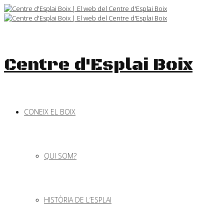
Skip
to
content
Centre d'Esplai Boix
CONEIX EL BOIX
QUI SOM?
HISTÒRIA DE L’ESPLAI