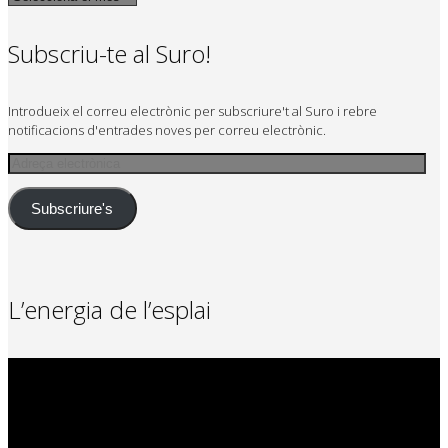
Subscriu-te al Suro!
Introdueix el correu electrònic per subscriure't al Suro i rebre
notificacions d'entrades noves per correu electrònic.
Adreça
electrònica
Subscriure's
L’energia de l’esplai