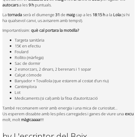
autocars
a les
9 h
puntuals.
La
tornada
serà el diumenge
31
de
maig
cap a les
18:15 h
a la
Lola
(si hi
ha qualsevol canvi, us avisarem amb temps!).
Importantíssim:
què cal portara la motxilla?
Targeta sanitària
15€ en efectiu
Foulard
Rollito (màrfega)
Sac de dormir
2 esmorzars, 2 dinars, 2 berenars i 1 sopar
Calçat còmode
Banyador + Tovallola (que estarem al costat d’un riu)
Cantimplora
Lot
Medicaments (si cal) amb la fitxa d’autorització
També recomanem venir amb energia i una mica de curiositat…
Us esperem dissabte amb les piles carregades i ganes de viure una
excu
molt, molt
màgicaaaa
!!!!
by
L'escriptor del Boix