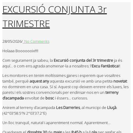
EXCURSIÓ CONJUNTA 3r
TRIMESTRE
28/05/2026
/
No Comments
Holaaa Booooooix!!!!
Com segurament ja sabeu, la
Excursió conjunta del 3r trimestre
ja és
aquí… o com ens agrada anomenar-la a nosaltres: l’
Excu Fantàstica
!!
Les monitores en tenim moltíssimes ganes i esperem que vosaltres
també, perquè
aquest
any
aquesta excursió ve amb una petita
novetat
:
no dormirem en una casa. Sí sí. Aquest cop deixem enrere els luxes, les
parets i els sostres convencionals per endinsar-nos en un
terreny
d’acampada
envoltat de
bosc
i éssers… curiosos.
Anirem al terreny d’acampada
Les
Darreries
, al municipi de
Lluçà
.
(42°03’58.5″N 2°03’37.2″E)
Un lloc tranquil, natural i aparentment normal. Aparentment…
Quedarem el
dissabte
30
de
maig
a les
8:45 h
a la
Lola
per agafar els