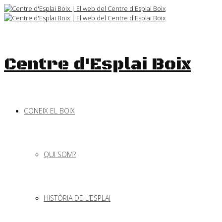
Skip
to
content
Centre d'Esplai Boix
CONEIX EL BOIX
QUI SOM?
HISTÒRIA DE L’ESPLAI