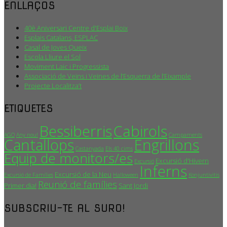
ENLLAÇOS
40è Aniversari Centre d'Esplai Boix
Esplais Catalans, ESPLAC
Casal de Joves Queix
Escola Lliure el Sol
Moviment Laic i Progressista
Associació de Veïns i Veïnes de l’Esquerra de l’Eixample
Projecte Localitza’t
ETIQUETES
Bessiberris
Cabirols
AGO
Any nou!
Campaments
Cantallops
Engrillons
Castanyada
Els 40 cims
Equip de monitors/es
Excursió d'Hivern
Excursió
Inferns
Excursió de la Neu
Excursió de Famílies
Halloween
Konjuntivitis
Reunió de famílies
Primer dia!
Sant Jordi
SUBSCRIU-TE AL SURO!