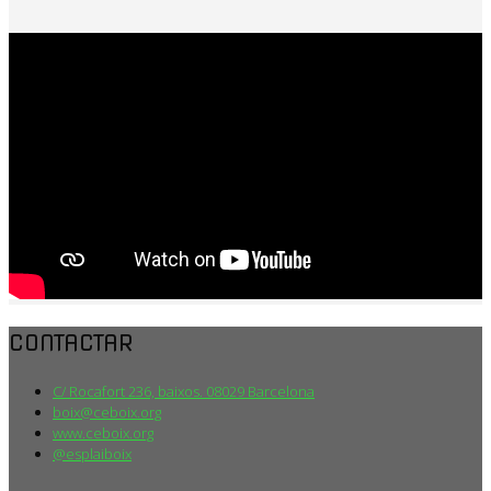
CONTACTAR
C/ Rocafort 236, baixos. 08029 Barcelona
boix@ceboix.org
www.ceboix.org
@esplaiboix