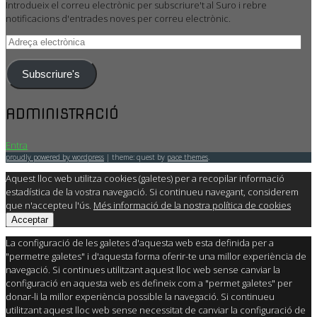
Introdueix el correu electrònic per subscriure't al Suro i rebre
notificacions d'entrades noves per correu electrònic.
Adreça
electrònica
Subscriure's
ADMINISTRACIÓ
Entra
proudly powered by wordpress
|
theme: quest by
pace themes
.
Aquest lloc web utilitza cookies (galetes) per a recopilar informació
estadística de la vostra navegació. Si continueu navegant, considerem
que n'accepteu l'ús.
Més informació de la nostra política de cookies
Acceptar
La configuració de les galetes d'aquesta web esta definida per a
"permetre galetes" i d'aquesta forma oferir-te una millor experiència de
navegació. Si continues utilitzant aquest lloc web sense canviar la
configuració en aquesta web es defineix com a "permet galetes" per
donar-li la millor experiència possible la navegació. Si continueu
utilitzant aquest lloc web sense necessitat de canviar la configuració de