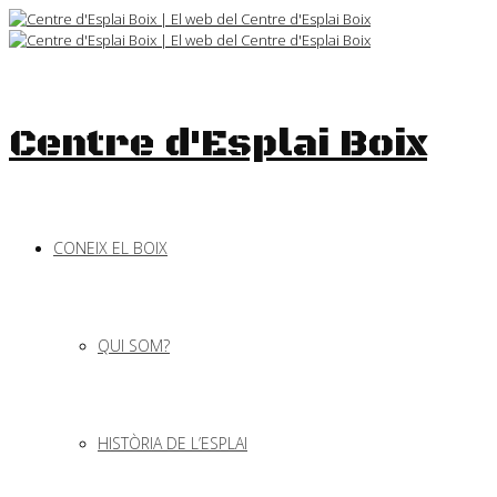
Skip
to
content
Centre d'Esplai Boix
CONEIX EL BOIX
QUI SOM?
HISTÒRIA DE L’ESPLAI