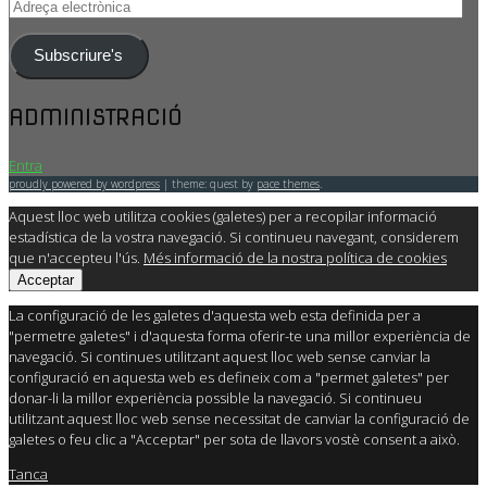
Adreça
electrònica
Subscriure's
ADMINISTRACIÓ
Entra
proudly powered by wordpress
|
theme: quest by
pace themes
.
Aquest lloc web utilitza cookies (galetes) per a recopilar informació
estadística de la vostra navegació. Si continueu navegant, considerem
que n'accepteu l'ús.
Més informació de la nostra política de cookies
Acceptar
La configuració de les galetes d'aquesta web esta definida per a
"permetre galetes" i d'aquesta forma oferir-te una millor experiència de
navegació. Si continues utilitzant aquest lloc web sense canviar la
configuració en aquesta web es defineix com a "permet galetes" per
donar-li la millor experiència possible la navegació. Si continueu
utilitzant aquest lloc web sense necessitat de canviar la configuració de
galetes o feu clic a "Acceptar" per sota de llavors vostè consent a això.
Tanca