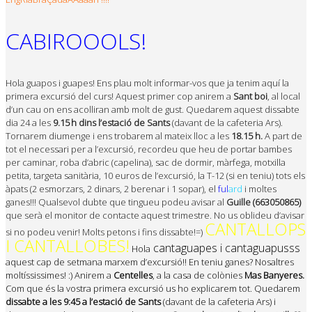
CABIROOOLS!
Hola guapos i guapes! Ens plau molt informar-vos que ja tenim aquí la
primera excursió del curs! Aquest primer cop anirem a
Sant
boi
, al local
d’un cau on ens acolliran amb molt de gust. Quedarem aquest dissabte
dia 24 a les
9.15 h dins l’estació de Sants
(davant de la cafeteria Ars).
Tornarem diumenge i ens trobarem al mateix lloc a les
18.15 h.
A part de
tot el necessari per a l’excursió, recordeu que heu de portar bambes
per caminar, roba d’abric (capelina), sac de dormir, màrfega, motxilla
petita, targeta sanitària, 10 euros de l’excursió, la T-12 (si en teniu) tots els
àpats (2 esmorzars, 2 dinars, 2 berenar i 1 sopar), el
ful
ard
i moltes
ganes!!! Qualsevol dubte que tingueu podeu avisar al
Guille (663050865)
que serà el monitor de contacte aquest trimestre. No us oblideu d’avisar
CANTALLOPS
si no podeu venir! Molts petons i fins dissabte!=)
I CANTALLOBES!
cantaguapes i cantaguapusss
Hola
aquest cap de setmana marxem d’excursió!! En teniu ganes? Nosaltres
moltíssissimes! :) Anirem a
Centelles
, a la casa de colònies
Mas Banyeres.
Com que és la vostra primera excursió us ho explicarem tot. Quedarem
dissabte a les 9:45 a l’estació de Sants
(davant de la cafeteria Ars) i