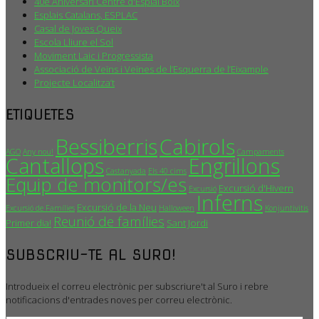
40è Aniversari Centre d'Esplai Boix
Esplais Catalans, ESPLAC
Casal de Joves Queix
Escola Lliure el Sol
Moviment Laic i Progressista
Associació de Veïns i Veïnes de l’Esquerra de l’Eixample
Projecte Localitza’t
ETIQUETES
Bessiberris
Cabirols
AGO
Any nou!
Campaments
Cantallops
Engrillons
Castanyada
Els 40 cims
Equip de monitors/es
Excursió d'Hivern
Excursió
Inferns
Excursió de la Neu
Excursió de Famílies
Halloween
Konjuntivitis
Reunió de famílies
Primer dia!
Sant Jordi
SUBSCRIU-TE AL SURO!
Introdueix el correu electrònic per subscriure't al Suro i rebre
notificacions d'entrades noves per correu electrònic.