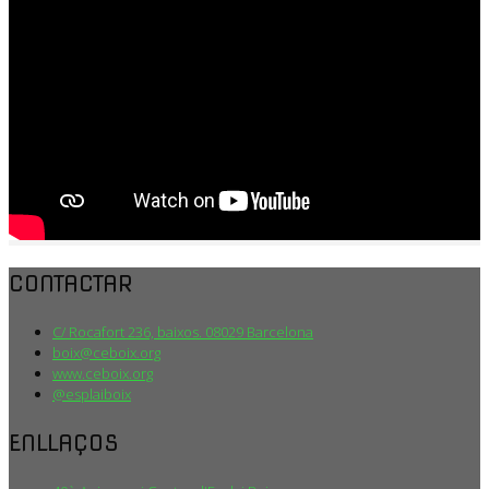
CONTACTAR
C/ Rocafort 236, baixos. 08029 Barcelona
boix@ceboix.org
www.ceboix.org
@esplaiboix
ENLLAÇOS