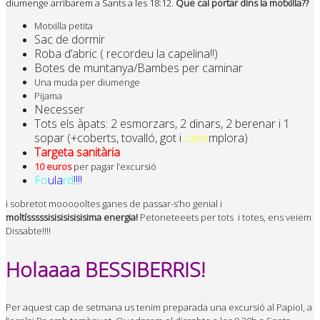
diumenge arribarem a Sants a les 18:12.
Que cal portar dins la motxilla??
Motxilla petita
Sac de dormir
Roba d’abric ( recordeu la capelina!!)
Botes de muntanya/Bambes per caminar
Una muda per diumenge
Pijama
Necesser
Tots els àpats: 2 esmorzars, 2 dinars, 2 berenar i 1
sopar (+coberts, tovalló, got i
canti
mplora)
Targeta sanitària
10 euros
per pagar l’excursió
Fo
ula
rd
!!!!
i sobretot moooooltes ganes de passar-s’ho genial i
moltísssssisisisisisisima energia!
Petoneteeets per tots i totes, ens veiem
Dissabte!!!!
Holaaaa BESSIBERRIS!
Per aquest cap de setmana us tenim preparada una excursió al Papiol, a