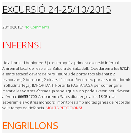
EXCURSIÓ 24-25/10/2015
20/10/2015
/
No Comments
INFERNS!
Hola bonics i boniquees! Ja tenim aquí la primera excursió infernal!
Anirem al local de l’esplai La Baldufa de Sabadell. Quedarem a les
9:15h
a sants estació davant de l’Ars. Haureu de portar tots els àpats: 2
esmorzars, 2 berenars, 2 dinars i 1 sopar. Recordeu portar sac de dormir
i rollito(màrfega). IMPORTANT: Portar la PASTANAGA per començar a
matar a les vostres víctimes. Ja sabeu que si no podeu venir, heu d’avisar
a l’Anna:
666334700
. Arribarem a Sants diumenge a les
18:03h
. Us
esperem els vostres monitors i monitores amb moltes ganes de recordar
vells temps de l’infancia.
MOLTS PETOOONS!
ENGRILLONS