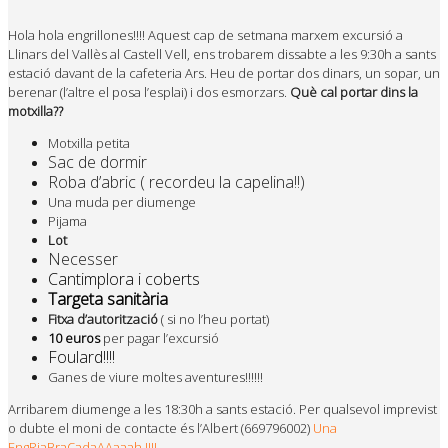
Hola hola engrillones!!!! Aquest cap de setmana marxem excursió a
Llinars del Vallès al Castell Vell, ens trobarem dissabte a les 9:30h a sants
estació davant de la cafeteria Ars. Heu de portar dos dinars, un sopar, un
berenar (l’altre el posa l’esplai) i dos esmorzars.
Què cal portar dins la
motxilla??
Motxilla petita
Sac de dormir
Roba d’abric ( recordeu la capelina!!)
Una muda per diumenge
Pijama
Lot
Necesser
Cantimplora i coberts
Targeta sanitària
Fitxa d’autorització
( si no l’heu portat)
10 euros
per pagar l’excursió
Foulard!!!!
Ganes de viure moltes aventures!!!!!!
Arribarem diumenge a les 18:30h a sants estació. Per qualsevol imprevist
o dubte el moni de contacte és l’Albert (669796002)
Una
EngRiaBraÇadaAAaaah !!!!