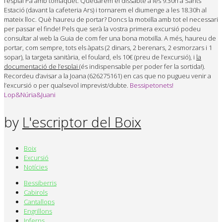
l’esplai Pa amb tomàquet. Quedarem el dissabte a les 9.30h a Sants
Estació (davant la cafeteria Ars) i tornarem el diumenge a les 18.30h al
mateix lloc. Què haureu de portar? Doncs la motxilla amb tot el necessari
per passar el finde! Pels que serà la vostra primera excursió podeu
consultar al web la Guia de com fer una bona motxilla. A més, haureu de
portar, com sempre, tots els àpats (2 dinars, 2 berenars, 2 esmorzars i 1
sopar), la targeta sanitària, el foulard, els 10€ (preu de l’excursió), i
la
documentació de l’esplai
(és indispensable per poder fer la sortida!).
Recordeu d’avisar a la Joana (626275161) en cas que no pugueu venir a
l’excursió o per qualsevol imprevist/dubte.
Bessipetonets!
Lop&Núria&Juani
by
L'escriptor del Boix
Boix
Excursió
Notícies
Bessiberris
Cabirols
Cantallops
Engrillons
Inferns