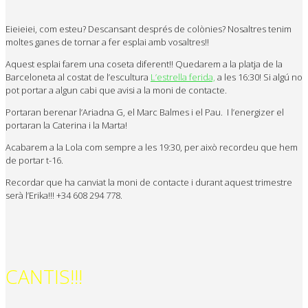
Eieieiei, com esteu? Descansant després de colònies? Nosaltres tenim
moltes ganes de tornar a fer esplai amb vosaltres!!
Aquest esplai farem una coseta diferent!! Quedarem a la platja de la
Barceloneta al costat de l’escultura
L’estrella ferida,
a les 16:30! Si algú no
pot portar a algun cabi que avisi a la moni de contacte.
Portaran berenar l’Ariadna G, el Marc Balmes i el Pau. I l’energizer el
portaran la Caterina i la Marta!
Acabarem a la Lola com sempre a les 19:30, per això recordeu que hem
de portar t-16.
Recordar que ha canviat la moni de contacte i durant aquest trimestre
serà l’Erika!!! +34 608 294 778.
CANTIS!!!