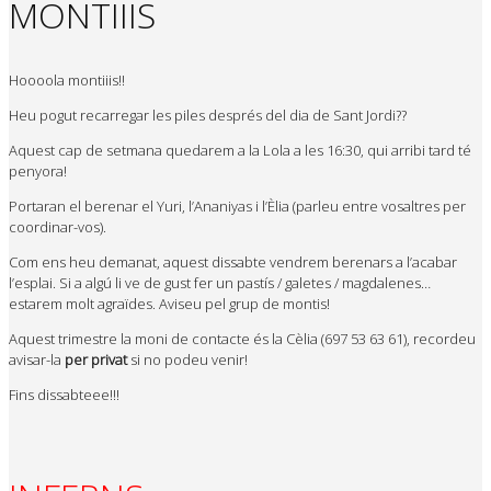
MONTIIIS
Hoooola montiiis!!
Heu pogut recarregar les piles després del dia de Sant Jordi??
Aquest cap de setmana quedarem a la Lola a les 16:30, qui arribi tard té
penyora!
Portaran el berenar el Yuri, l’Ananiyas i l’Èlia (parleu entre vosaltres per
coordinar-vos).
Com ens heu demanat, aquest dissabte vendrem berenars a l’acabar
l’esplai. Si a algú li ve de gust fer un pastís / galetes / magdalenes…
estarem molt agraïdes. Aviseu pel grup de montis!
Aquest trimestre la moni de contacte és la Cèlia (697 53 63 61), recordeu
avisar-la
per privat
si no podeu venir!
Fins dissabteee!!!