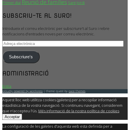
Reunió de famílies
Primer dia!
Sant Jordi
SUBSCRIU-TE AL SURO!
Introdueix el correu electrònic per subscriure't al Suro i rebre
notificacions d'entrades noves per correu electrònic.
Adreça
electrònica
Subscriure's
ADMINISTRACIÓ
Entra
proudly powered by wordpress
|
theme: quest by
pace themes
.
Aquest lloc web utilitza cookies (galetes) per a recopilar informació
estadística de la vostra navegació. Si continueu navegant, considerem
que n'accepteu l'ús.
Més informació de la nostra política de cookies
Acceptar
La configuració de les galetes d'aquesta web esta definida per a