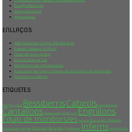
C/ Rocafort 236, baixos. 08029 Barcelona
boix@ceboix.org
www.ceboix.org
@esplaiboix
ENLLAÇOS
40è Aniversari Centre d'Esplai Boix
Esplais Catalans, ESPLAC
Casal de Joves Queix
Escola Lliure el Sol
Moviment Laic i Progressista
Associació de Veïns i Veïnes de l’Esquerra de l’Eixample
Projecte Localitza’t
ETIQUETES
Bessiberris
Cabirols
AGO
Any nou!
Campaments
Cantallops
Engrillons
Castanyada
Els 40 cims
Equip de monitors/es
Excursió d'Hivern
Excursió
Inferns
Excursió de la Neu
Excursió de Famílies
Halloween
Konjuntivitis