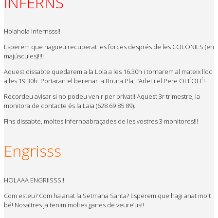
INFERNS
Holahola infernsss!!
Esperem que hagueu recuperat les forces després de les COLÒNIES (en
majúscules)!!!!
Aquest dissabte quedarem a la Lola a les 16.30h i tornarem al mateix lloc
a les 19.30h. Portaran el berenar la Bruna Pla, l’Arlet i el Pere OLÉOLÉ!
Recordeu avisar si no podeu venir per privat!! Aquest 3r trimestre, la
monitora de contacte és la Laia (628 69 85 89).
Fins dissabte, moltes infernoabraçades de les vostres 3 monitores!!!
Engrisss
HOLAAA ENGRIISSS!!
Com esteu? Com ha anat la Setmana Santa? Esperem que hagi anat molt
bé! Nosaltres ja tenim moltes ganes de veure’us!!