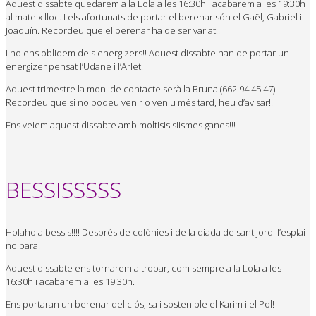
Aquest dissabte quedarem a la Lola a les 16:30h i acabarem a les 19:30h
al mateix lloc. I els afortunats de portar el berenar són el Gaël, Gabriel i
Joaquín. Recordeu que el berenar ha de ser variat!!
I no ens oblidem dels energizers!! Aquest dissabte han de portar un
energizer pensat l’Udane i l’Arlet!
Aquest trimestre la moni de contacte serà la Bruna (662 94 45 47).
Recordeu que si no podeu venir o veniu més tard, heu d’avisar!!
Ens veiem aquest dissabte amb moltisisisiismes ganes!!!
BESSISSSSS
Holahola bessis!!!! Després de colònies i de la diada de sant jordi l’esplai
no para!
Aquest dissabte ens tornarem a trobar, com sempre a la Lola a les
16:30h i acabarem a les 19:30h.
Ens portaran un berenar deliciós, sa i sostenible el Karim i el Pol!