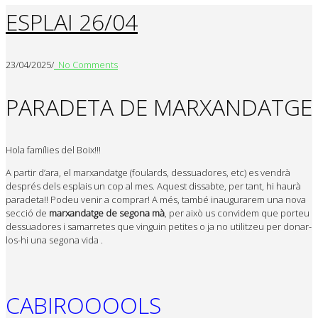
ESPLAI 26/04
23/04/2025
/
No Comments
PARADETA DE MARXANDATGE
Hola famílies del Boix!!!
A partir d’ara, el marxandatge (foulards, dessuadores, etc) es vendrà
després dels esplais un cop al mes. Aquest dissabte, per tant, hi haurà
paradeta!! Podeu venir a comprar! A més, també inaugurarem una nova
secció de
marxandatge de segona mà
, per això us convidem que porteu
dessuadores i samarretes que vinguin petites o ja no utilitzeu per donar-
los-hi una segona vida .
CABIROOOOLS