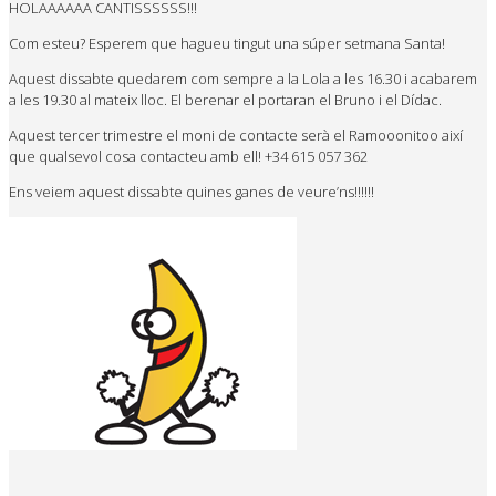
HOLAAAAAA CANTISSSSSS!!!
Com esteu? Esperem que hagueu tingut una súper setmana Santa!
Aquest dissabte quedarem com sempre a la Lola a les 16.30 i acabarem
a les 19.30 al mateix lloc. El berenar el portaran el Bruno i el Dídac.
Aquest tercer trimestre el moni de contacte serà el Ramooonitoo així
que qualsevol cosa contacteu amb ell! +34 615 057 362
Ens veiem aquest dissabte quines ganes de veure’ns!!!!!!