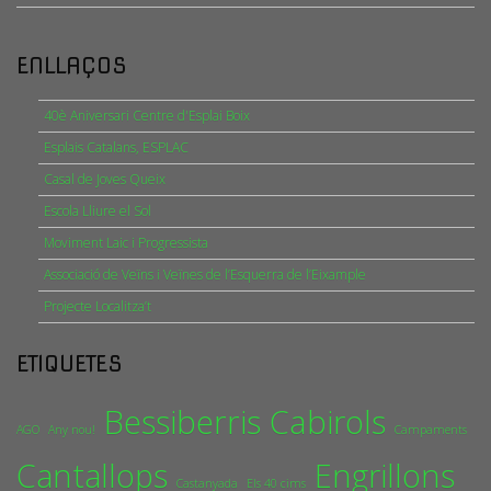
ENLLAÇOS
40è Aniversari Centre d'Esplai Boix
Esplais Catalans, ESPLAC
Casal de Joves Queix
Escola Lliure el Sol
Moviment Laic i Progressista
Associació de Veïns i Veïnes de l’Esquerra de l’Eixample
Projecte Localitza’t
ETIQUETES
Bessiberris
Cabirols
AGO
Any nou!
Campaments
Cantallops
Engrillons
Castanyada
Els 40 cims