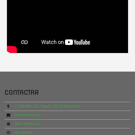
CONTACTAR
C/ Rocafort 236, baixos. 08029 Barcelona
boix@ceboix.org
www.ceboix.org
@esplaiboix