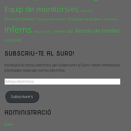
Equip de monitors/es
Excursió
Excursió d'Hivern
Excursió de la Neu
Excursió de Famílies
Halloween
Inferns
Reunió de famílies
Primer dia!
Konjuntivitis
Sant Jordi
SUBSCRIU-TE AL SURO!
Introdueix el correu electrònic per subscriure't al Suro i rebre notificacions
d'entrades noves per correu electrònic.
Adreça
electrònica
Subscriure's
ADMINISTRACIÓ
Entra