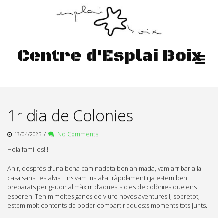
Skip
to
content
Centre d'Esplai Boix
1r dia de Colonies
/
No Comments
13/04/2025
Hola famílies!!!
Ahir, després d’una bona caminadeta ben animada, vam arribar a la
casa sans i estalvis! Ens vam instal·lar ràpidament i ja estem ben
preparats per gaudir al màxim d’aquests dies de colònies que ens
esperen. Tenim moltes ganes de viure noves aventures i, sobretot,
estem molt contents de poder compartir aquests moments tots junts.