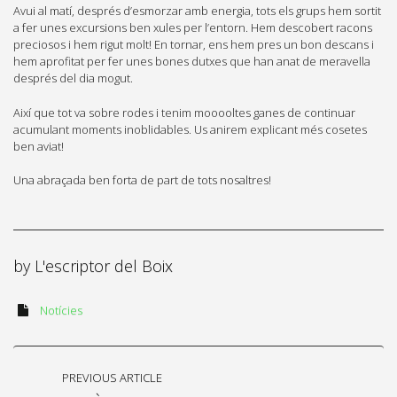
Avui al matí, després d’esmorzar amb energia, tots els grups hem sortit
a fer unes excursions ben xules per l’entorn. Hem descobert racons
preciosos i hem rigut molt! En tornar, ens hem pres un bon descans i
hem aprofitat per fer unes bones dutxes que han anat de meravella
després del dia mogut.
Així que tot va sobre rodes i tenim mooooltes ganes de continuar
acumulant moments inoblidables. Us anirem explicant més cosetes
ben aviat!
Una abraçada ben forta de part de tots nosaltres!
by
L'escriptor del Boix
Notícies
PREVIOUS ARTICLE