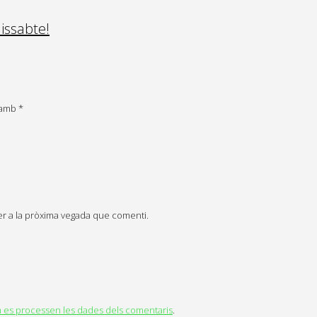
dissabte!
s amb
*
er a la pròxima vegada que comenti.
es processen les dades dels comentaris
.