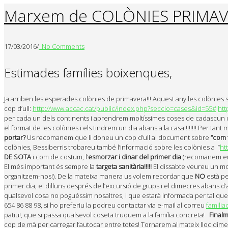
Marxem de COLÒNIES PRIMAV
17/03/2016
/
No Comments
Estimades famílies boixenques,
Ja arriben les esperades colònies de primavera!!! Aquest any les colònies 
cop d’ull:
http://www.accac.cat/public/index.php?seccio=cases&id=55#
htt
per cada un dels continents i aprendrem moltíssimes coses de cadascun d’e
el format de les colònies i els tindrem un dia abans a la casa!!!!!!!! Per t
portar?
Us recomanem que li doneu un cop d’ull al document sobre
“com 
colònies, Bessiberris trobareu també l’informació sobre les colònies a “
ht
DE SOTA
i com de costum, l’
esmorzar i dinar del primer dia
(recomanem entr
El més important és sempre la
targeta sanitària!!!!!
El dissabte veureu un moni
organitzem-nos!). De la mateixa manera us volem recordar que
NO
està pe
primer dia, el dilluns després de l’excursió de grups i el dimecres abans d
qualsevol cosa no poguéssim nosaltres, i que estarà informada per tal que 
654 86 88 98, si ho preferiu la podreu contactar via e-mail al correu
famili
patiu!, que si passa qualsevol coseta truquem a la família concreta!
Finalm
cop de mà per carregar l’autocar entre totes! Tornarem al mateix lloc dime