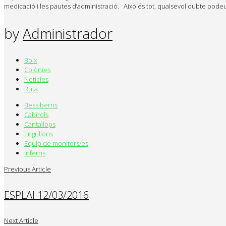
medicació i les pautes d’administració. Això és tot, qualsevol dubte pode
by
Administrador
Boix
Colònies
Notícies
Ruta
Bessiberris
Cabirols
Cantallops
Engrillons
Equip de monitors/es
Inferns
Previous Article
ESPLAI 12/03/2016
Next Article