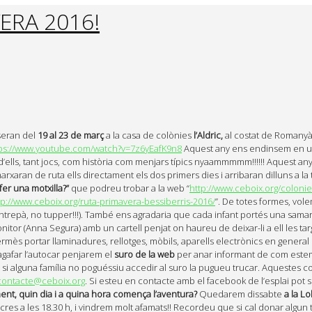
ERA 2016!
seran del
19 al 23 de març
a la casa de colònies
l’Aldric,
al costat de Romanyà
ps://www.youtube.com/watch?v=7z6yEafK9n8
Aquest any ens endinsem en una
lls, tant jocs, com història com menjars típics nyaammmmm!!!!!! Aquest any 
ant marxaran de ruta ells directament els dos primers dies i arribaran dilluns 
fer una motxilla?”
que podreu trobar a la web “
http://www.ceboix.org/coloni
tp://www.ceboix.org/ruta-primavera-bessiberris-2016/
”. De totes formes, vo
epà, no tupper!!!). També ens agradaria que cada infant portés una samarre
tor (Anna Segura) amb un cartell penjat on haureu de deixar-li a ell les targ
rmès portar llaminadures, rellotges, mòbils, aparells electrònics en general 
’agafar l’autocar penjarem el
suro de la web
per anar informant de com estem! 
si alguna família no poguéssiu accedir al suro la pugueu trucar. Aquestes col
acontacte@ceboix.org
. Si esteu en contacte amb el facebook de l’esplai pot s
ent, quin dia i a quina hora comença l’aventura?
Quedarem dissabte
a la Lo
cres a les 18.30 h, i vindrem molt afamats!! Recordeu que si cal donar algun 