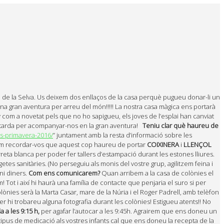
 de la Selva. Us deixem dos enllaços de la casa perquè pugueu donar-li un
 gran aventura per arreu del món!!!!! La nostra casa màgica ens portarà
com a novetat pels que no ho sapigueu, els joves de l’esplai han canviat
a la tarda per acompanyar-nos en la gran aventura!
Teniu clar què haureu de
es-primavera-2016/
” juntament amb la resta d’informació sobre les
lem recordar-vos que aquest cop haureu de portar
COIXINERA
i
LLENÇOL
ta blanca per poder fer tallers d’estampació durant les estones lliures.
etes sanitàries. (No perseguiu als monis del vostre grup, agilitzem feina i
ni diners.
Com ens comunicarem?
Quan arribem a la casa de colònies el
Tot i així hi haurà una família de contacte que penjaria el suro si per
ònies serà la Marta Casar, mare de la Núria i el Roger Padrell, amb telèfon
er hi trobareu alguna fotografia durant les colònies! Estigueu atents!! No
la a les 9:15 h,
per agafar l’autocar a les 9:45h. Agrairem que ens doneu un
tipus de medicació als vostres infants cal que ens doneu la recepta de la