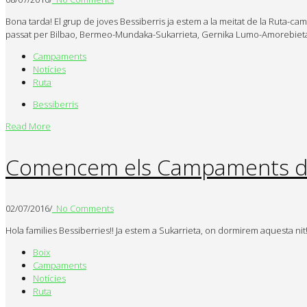
Bona tarda! El grup de joves Bessiberris ja estem a la meitat de la Ruta-ca
passat per Bilbao, Bermeo-Mundaka-Sukarrieta, Gernika Lumo-Amorebieta,
Campaments
Notícies
Ruta
Bessiberris
Read More
Comencem els Campaments de 
02/07/2016
/
No Comments
Hola families Bessiberries!! Ja estem a Sukarrieta, on dormirem aquesta ni
Boix
Campaments
Notícies
Ruta