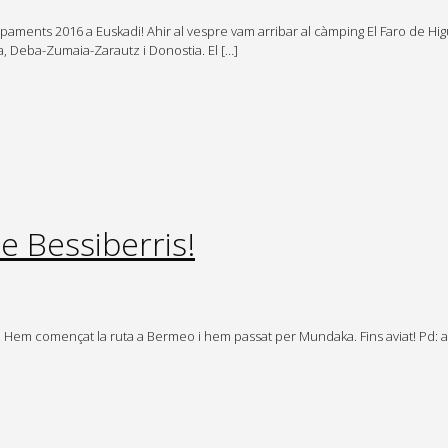
mpaments 2016 a Euskadi! Ahir al vespre vam arribar al càmping El Faro de Hig
 Deba-Zumaia-Zarautz i Donostia. El […]
Bessiberris!
t! Hem començat la ruta a Bermeo i hem passat per Mundaka. Fins aviat! Pd: a