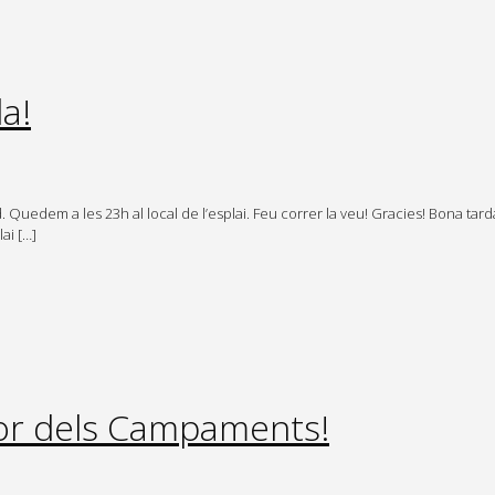
a!
d. Quedem a les 23h al local de l’esplai. Feu correr la veu! Gracies! Bona ta
ai […]
dor dels Campaments!