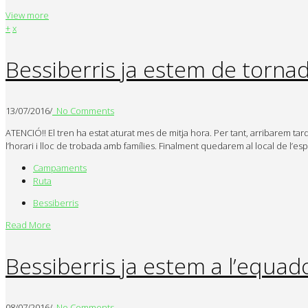
View more
+
x
Bessiberris ja estem de tornad
13/07/2016
/
No Comments
ATENCIÓ!! El tren ha estat aturat mes de mitja hora. Per tant, arribarem tar
l’horari i lloc de trobada amb famílies. Finalment quedarem al local de l’espl
Campaments
Ruta
Bessiberris
Read More
Bessiberris ja estem a l’equa
08/07/2016
/
No Comments