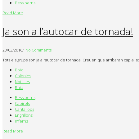
Bessiberris
Read More
Ja son a l’autocar de tornada!
23/03/2016
/
No Comments
Tots els grups son ja a l’autocar de tornada! Creuen que arribaran cap a l
Boix
Colònies
Notícies
Ruta
Bessiberris
Cabirols
Cantallops
Engrillons
Inferns
Read More