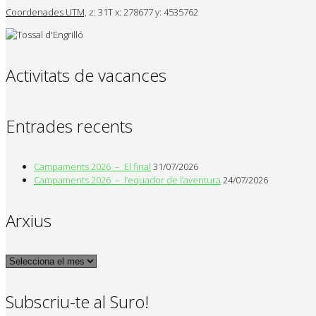
Coordenades UTM,
z: 31T x: 278677 y: 4535762
Activitats de vacances
Entrades recents
Campaments 2026 – El final
31/07/2026
Campaments 2026 – l’equador de l’aventura
24/07/2026
Arxius
Arxius
Subscriu-te al Suro!