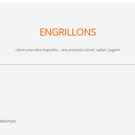
ENGRILLONS
«Som una mica trapelles… ens encanta còrrer, saltar i jugar!»
atalunya)