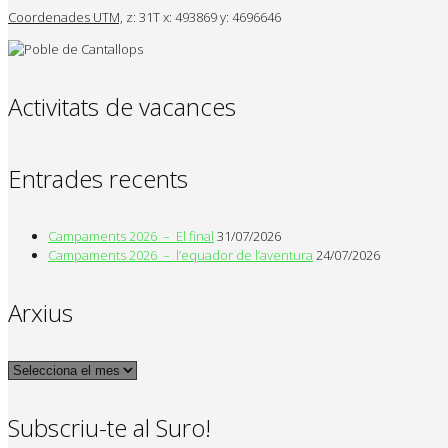
Coordenades UTM,
z: 31T x: 493869 y: 4696646
Activitats de vacances
Entrades recents
Campaments 2026 – El final
31/07/2026
Campaments 2026 – l’equador de l’aventura
24/07/2026
Arxius
Arxius
Subscriu-te al Suro!