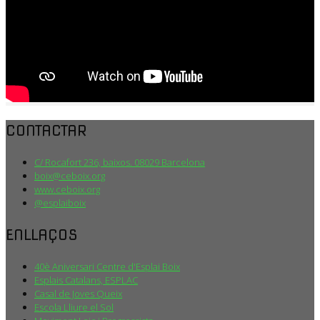
CONTACTAR
C/ Rocafort 236, baixos. 08029 Barcelona
boix@ceboix.org
www.ceboix.org
@esplaiboix
ENLLAÇOS
40è Aniversari Centre d'Esplai Boix
Esplais Catalans, ESPLAC
Casal de Joves Queix
Escola Lliure el Sol