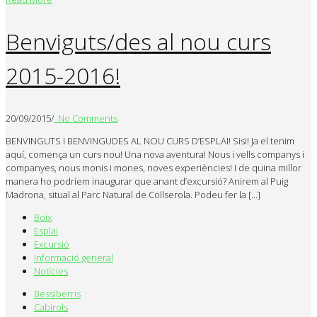
Benviguts/des al nou curs
2015-2016!
20/09/2015
/
No Comments
BENVINGUTS I BENVINGUDES AL NOU CURS D’ESPLAI! Sisi! Ja el tenim
aquí, comença un curs nou! Una nova aventura! Nous i vells companys i
companyes, nous monis i mones, noves experiències! I de quina millor
manera ho podríem inaugurar que anant d’excursió? Anirem al Puig
Madrona, situal al Parc Natural de Collserola. Podeu fer la […]
Boix
Esplai
Excursió
Informació general
Notícies
Bessiberris
Cabirols