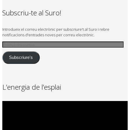
Subscriu-te al Suro!
Introdueix el correu electrònic per subscriure't al Suro i rebre
notificacions d'entrades noves per correu electrònic.
Adreça
electrònica
Subscriure's
L’energia de l’esplai