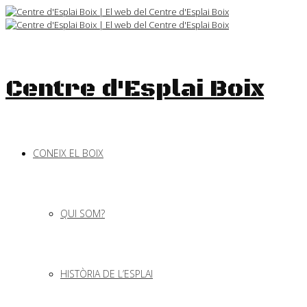
Skip
to
content
Centre d'Esplai Boix
CONEIX EL BOIX
QUI SOM?
HISTÒRIA DE L’ESPLAI