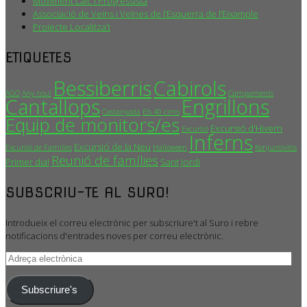
Moviment Laic i Progressista
Associació de Veïns i Veïnes de l’Esquerra de l’Eixample
Projecte Localitza’t
ETIQUETES
Bessiberris
Cabirols
AGO
Any nou!
Campaments
Cantallops
Engrillons
Castanyada
Els 40 cims
Equip de monitors/es
Excursió d'Hivern
Excursió
Inferns
Excursió de la Neu
Excursió de Famílies
Halloween
Konjuntivitis
Reunió de famílies
Primer dia!
Sant Jordi
SUBSCRIU-TE AL SURO!
Introdueix el correu electrònic per subscriure't al Suro i rebre
notificacions d'entrades noves per correu electrònic.
Adreça
electrònica
Subscriure's