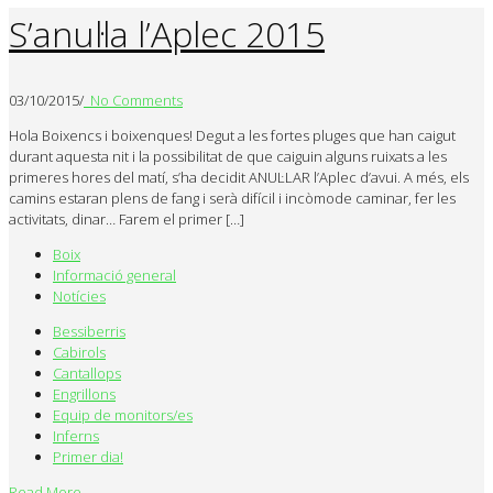
S’anul·la l’Aplec 2015
03/10/2015
/
No Comments
Hola Boixencs i boixenques! Degut a les fortes pluges que han caigut
durant aquesta nit i la possibilitat de que caiguin alguns ruixats a les
primeres hores del matí, s’ha decidit ANUL·LAR l’Aplec d’avui. A més, els
camins estaran plens de fang i serà difícil i incòmode caminar, fer les
activitats, dinar… Farem el primer […]
Boix
Informació general
Notícies
Bessiberris
Cabirols
Cantallops
Engrillons
Equip de monitors/es
Inferns
Primer dia!
Read More