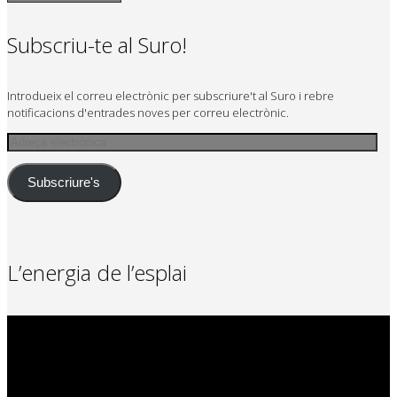
Subscriu-te al Suro!
Introdueix el correu electrònic per subscriure't al Suro i rebre
notificacions d'entrades noves per correu electrònic.
Adreça
electrònica
Subscriure's
L’energia de l’esplai