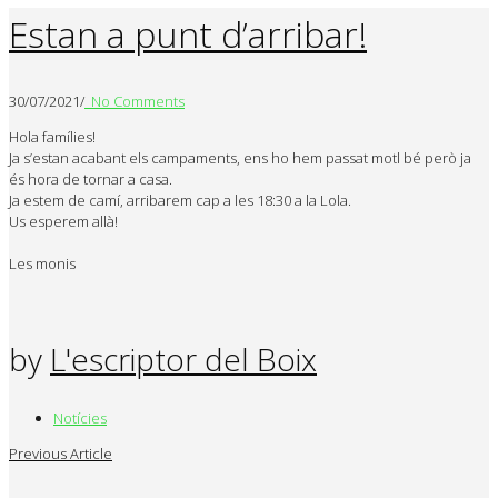
Estan a punt d’arribar!
30/07/2021
/
No Comments
Hola famílies!
Ja s’estan acabant els campaments, ens ho hem passat motl bé però ja
és hora de tornar a casa.
Ja estem de camí, arribarem cap a les 18:30 a la Lola.
Us esperem allà!
Les monis
by
L'escriptor del Boix
Notícies
Previous Article