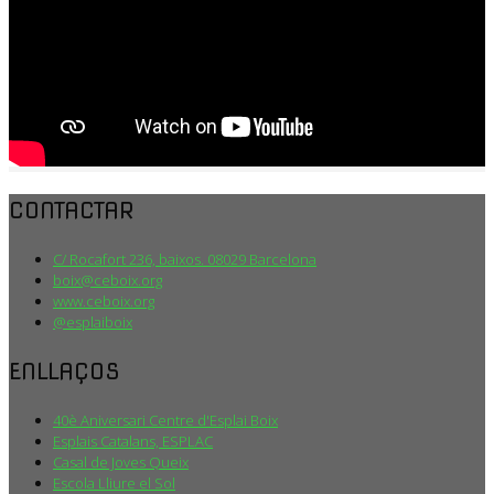
CONTACTAR
C/ Rocafort 236, baixos. 08029 Barcelona
boix@ceboix.org
www.ceboix.org
@esplaiboix
ENLLAÇOS
40è Aniversari Centre d'Esplai Boix
Esplais Catalans, ESPLAC
Casal de Joves Queix
Escola Lliure el Sol