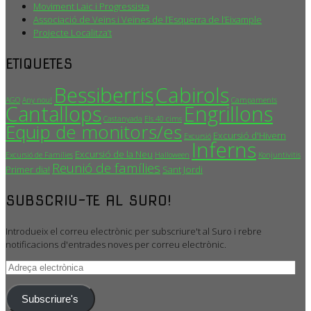
Moviment Laic i Progressista
Associació de Veïns i Veïnes de l’Esquerra de l’Eixample
Projecte Localitza’t
ETIQUETES
Bessiberris
Cabirols
AGO
Any nou!
Campaments
Cantallops
Engrillons
Castanyada
Els 40 cims
Equip de monitors/es
Excursió d'Hivern
Excursió
Inferns
Excursió de la Neu
Excursió de Famílies
Halloween
Konjuntivitis
Reunió de famílies
Primer dia!
Sant Jordi
SUBSCRIU-TE AL SURO!
Introdueix el correu electrònic per subscriure't al Suro i rebre
notificacions d'entrades noves per correu electrònic.
Adreça
electrònica
Subscriure's