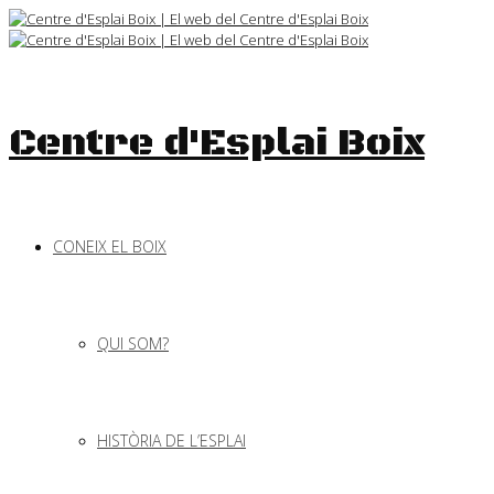
Skip
to
content
Centre d'Esplai Boix
CONEIX EL BOIX
QUI SOM?
HISTÒRIA DE L’ESPLAI