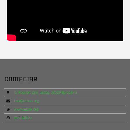
CONTACTAR
C/ Rocafort 236, baixos. 08029 Barcelona
boix@ceboix.org
www.ceboix.org
@esplaiboix