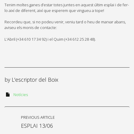
Tenim moltes ganes d’estar totes juntes en aquest últim esplai i de fer-
lo així de diferent, així que esperem que vingueu a tope!
Recordeu que, si no podeu venir, veniu tard o heu de marxar abans,
aviseu els monis de contacte:
L’Abril (+34 610 17 34 92) i el Quim (+34 612 25 28 48).
by
L'escriptor del Boix
Notícies
PREVIOUS ARTICLE
ESPLAI 13/06