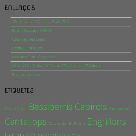
ENLLAÇOS
40è Aniversari Centre d'Esplai Boix
Esplais Catalans, ESPLAC
Casal de Joves Queix
Escola Lliure el Sol
Moviment Laic i Progressista
Associació de Veïns i Veïnes de l’Esquerra de l’Eixample
Projecte Localitza’t
ETIQUETES
Bessiberris
Cabirols
AGO
Any nou!
Campaments
Cantallops
Engrillons
Castanyada
Els 40 cims
Equip de monitors/es