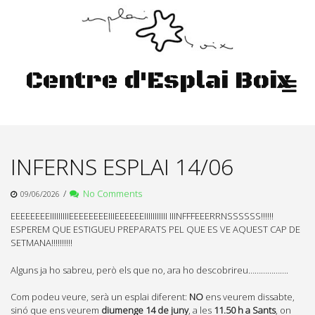
Skip
to
content
Centre d'Esplai Boix
INFERNS ESPLAI 14/06
/
No Comments
09/06/2026
EEEEEEEEIIIIIIIIIEEEEEEEEIIIEEEEEEIIIIIIIIIII IIINFFFEEERRNSSSSSS!!!!!!
ESPEREM QUE ESTIGUEU PREPARATS PEL QUE ES VE AQUEST CAP DE
SETMANA!!!!!!!!!!
Alguns ja ho sabreu, però els que no, ara ho descobrireu……………….
Com podeu veure, serà un esplai diferent:
NO
ens veurem dissabte,
sinó que ens veurem
diumenge 14 de juny
, a les
11.50 h a Sants
, on