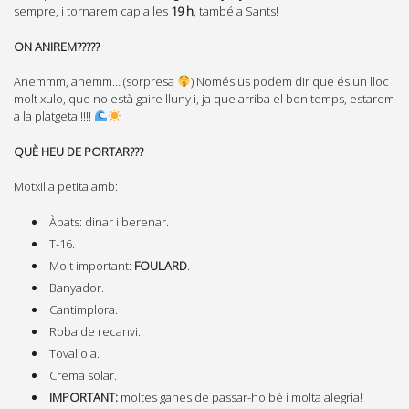
sempre, i tornarem cap a les
19 h
, també a Sants!
ON ANIREM?????
Anemmm, anemm… (sorpresa
) Només us podem dir que és un lloc
molt xulo, que no està gaire lluny i, ja que arriba el bon temps, estarem
a la platgeta!!!!!
QUÈ HEU DE PORTAR???
Motxilla petita amb:
Àpats: dinar i berenar.
T-16.
Molt important:
FOULARD
.
Banyador.
Cantimplora.
Roba de recanvi.
Tovallola.
Crema solar.
IMPORTANT:
moltes ganes de passar-ho bé i molta alegria!