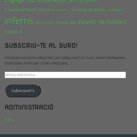
Excursió
Excursió d'Hivern
Excursió de la Neu
Excursió de Famílies
Halloween
Inferns
Reunió de famílies
Primer dia!
Konjuntivitis
Sant Jordi
SUBSCRIU-TE AL SURO!
Introdueix el correu electrònic per subscriure't al Suro i rebre notificacions
d'entrades noves per correu electrònic.
Adreça
electrònica
Subscriure's
ADMINISTRACIÓ
Entra