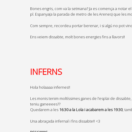
Bones engris, com va la setmana? Ja es comença a notar el 
pl. Espanya(a la parada de metro de les Arenes) que les mon
Com sempre, recordeu portar berenar, i si algú no pot vind
Ens veiem dissabte, molt bones energies fins a llavors!!
INFERNS
Hola holaaaa infernes!!
Les monis tenim moltíssimes ganes de l’esplai de dissabte, 
teniu ganeeees??
Quedarem a les
16:30 a la Lola i acabarem a les 19:30
, tam
Una abraçada infernal i fins dissabte!! <3