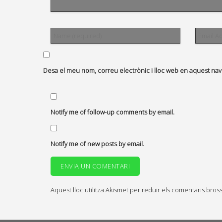
Desa el meu nom, correu electrònic i lloc web en aquest na
Notify me of follow-up comments by email.
Notify me of new posts by email.
Aquest lloc utilitza Akismet per reduir els comentaris bros