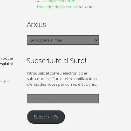
Campaments 2026 –
l’equador de l’aventura
24/07/2026
Arxius
Arxius
Subscriu-te al Suro!
am poder
splai al
Introdueix el correu electrònic per
subscriure't al Suro i rebre notificacions
 aigua.
d'entrades noves per correu electrònic.
Adreça
electrònica
Subscriure's