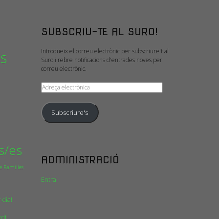
SUBSCRIU-TE AL SURO!
Introdueix el correu electrònic per subscriure't al
is
Suro i rebre notificacions d'entrades noves per
correu electrònic.
Adreça
electrònica
Subscriure's
s/es
ADMINISTRACIÓ
e Famílies
Entra
 dia!
rdi