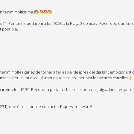
n tenim moltíssimes
!!!
les 11. Per tant, quedarem a les 10:50 a la Plaça 8 de març. Recordeu que si 
t possible.
 tenim moltes ganes de tornar a fer esplai després del dia tant emocionant
tat si heu mirat al cel durant aquests dies i heu vist les vostres estrelles
.
m a les 19:30. Recordeu portar el fulard, el berenar, aigua i moltes però
 231), que és el moni de contacte d’aquest trimestre!