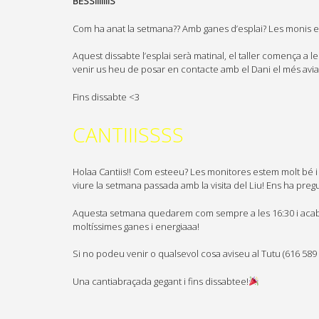
BESSIIIIIIIS
Com ha anat la setmana?? Amb ganes d’esplai? Les monis e
Aquest dissabte l’esplai serà matinal, el taller comença a 
venir us heu de posar en contacte amb el Dani el més avia
Fins dissabte <3
CANTIIISSSS
Holaa Cantiis!! Com esteeu? Les monitores estem molt bé i
viure la setmana passada amb la visita del Liu! Ens ha pregun
Aquesta setmana quedarem com sempre a les 16:30 i acabare
moltíssimes ganes i energiaaa!
Si no podeu venir o qualsevol cosa aviseu al Tutu (616 589
Una cantiabraçada gegant i fins dissabtee!