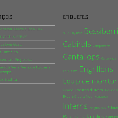
AÇOS
ETIQUETES
Bessiberr
niversari Centre d'Esplai Boix
AGO
Any nou!
is Catalans, ESPLAC
Cabirols
 de Joves Queix
Campaments
a Lliure el Sol
Cantallops
Castanyada
ent Laic i Progressista
Engrillons
iació de Veïns i Veïnes de l’Esquerra
Els 40 cims
Eixample
Equip de monitor
cte Localitza’t
Excursió d'Hivern
Excursió
Excursió d
Excursió de la Neu
Halloween
Inferns
Primer
Konjuntivitis
Reunió de famílies
Sant Jo