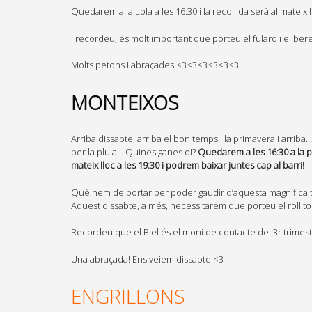
Quedarem a la Lola a les 16:30 i la recollida serà al mateix l
I recordeu, és molt important que porteu el fulard i el bere
Molts petons i abraçades <3<3<3<3<3<3
MONTEIXOS
Arriba dissabte, arriba el bon temps i la primavera i arriba
per la pluja… Quines ganes oi?
Quedarem a les 16:30 a la p
mateix lloc a les 19:30 i podrem baixar juntes cap al barri!
Què hem de portar per poder gaudir d’aquesta magnífica tard
Aquest dissabte, a més, necessitarem que porteu el rollito
Recordeu que el Biel és el moni de contacte del 3r trimest
Una abraçada! Ens veiem dissabte <3
ENGRILLONS