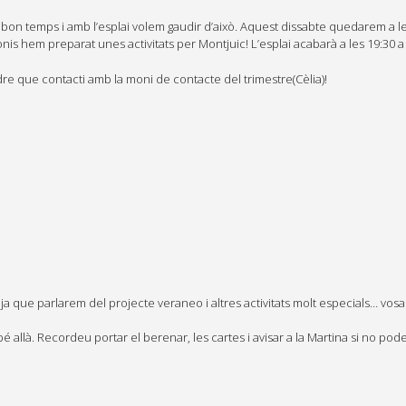
bon temps i amb l’esplai volem gaudir d’això. Aquest dissabte quedarem a le
is hem preparat unes activitats per Montjuic! L’esplai acabarà a les 19:30 a 
re que contacti amb la moni de contacte del trimestre(Cèlia)!
ja que parlarem del projecte veraneo i altres activitats molt especials… vosa
bé allà. Recordeu portar el berenar, les cartes i avisar a la Martina si no pod