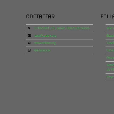
CONTACTAR
ENLL
C/ Rocafort 236, baixos. 08029 Barcelona
40è A
boix@ceboix.org
Espla
www.ceboix.org
Casal
@esplaiboix
Escol
Movim
Assoc
de l’
Proje