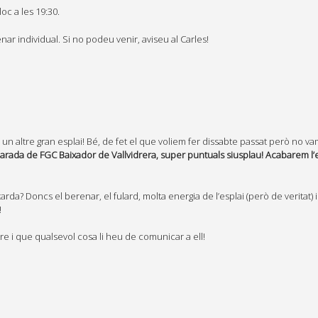
loc a les 19:30.
nar individual. Si no podeu venir, aviseu al Carles!
… un altre gran esplai! Bé, de fet el que voliem fer dissabte passat però no v
arada de FGC Baixador de Vallvidrera, super puntuals siusplau! Acabarem l’e
a? Doncs el berenar, el fulard, molta energia de l’esplai (però de veritat) i
!
re i que qualsevol cosa li heu de comunicar a ell!