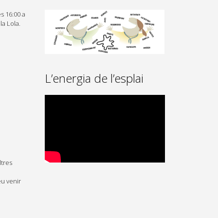
s 16:00 a
la Lola.
L’energia de l’esplai
ltres
eu venir