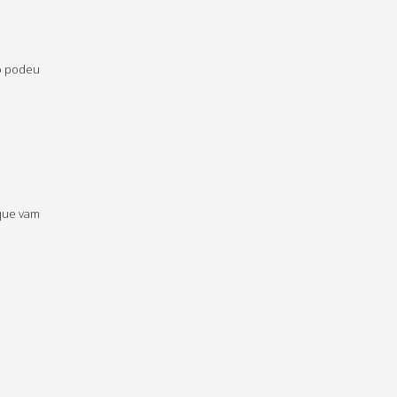
no podeu
 que vam