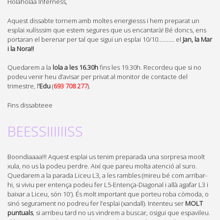
Holaholaa Inferness,
Aquest dissabte tornem amb moltes energiesss i hem preparat un
esplai xulísssim que estem segures que us encantarà! Bé doncs, ens
portaran el berenar per tal que sigui un esplai 10/10……….. el
Jan, la Mar
i la Nora!!
Quedarem a la
lola a les 16.30h
fins les 19.30h. Recordeu que si no
podeu venir heu d’avisar per privat al monitor de contacte del
trimestre, l
‘Edu
(
693 708 277
).
Fins dissabteee
BEESSIIIIIISS
Boondiaaaa!!! Aquest esplai us tenim preparada una sorpresa moolt
xula, no us la podeu perdre. Així que pareu molta atenció al suro.
Quedarem a la parada Liceu L3, a les rambles (mireu bé com arribar-
hi, si viviu per entença podeu fer L5-Entença-Diagonal i allà agafar L3 i
baixar a Liceu, són 10′). És molt important que porteu roba còmoda, o
sinó segurament no podreu fer l’esplai (xandall). Intenteu ser
MOLT
puntuals
, si arribeu tard no us vindrem a buscar, osigui que espavileu.