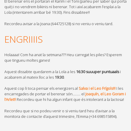
El berenar ens el portaran el Karim i el Toni (parleu per saber qui porta
què) i no vendrem bikinis ni berenar. Tot i així acabarem l’esplai a la
Lola (intentarem arribar bé 19:30). Fins dissabtee!!
Recordeu avisar a la Joana (644725128) si no veniu o veniu tard.
ENGRIIIIS
Holaaaa! Com ha anat la setmana??? Heu carregat les piles? Esperem
que tingueu moltes ganes!
Aquest dissabte quedarem a la Lola a les
16:30
suuuper puntuaals
i
acabarem al mateix lloc a les
19:30
.
Aquest cop li toca pensar els energizers al
Salva i el Leo Frígols!!!
I les
encarregades de portar el berenar són……… el
Joaquín, el Leo Goram i
l’Arlet
!!
Recordeu que hi ha algun infant que és intolerant a la lactosa!
Recordeu que si no podeu venir o si veniu tard heu d’avisar a la
monitora de contacte d’aquest trimestre, l’Emma (+34 698515894).