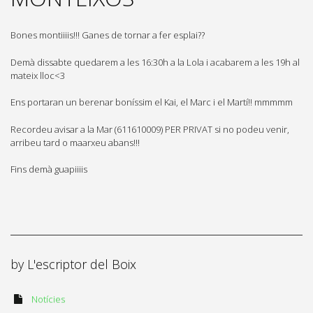
Bones montiiiis!!! Ganes de tornar a fer esplai??
Demà dissabte quedarem a les 16:30h a la Lola i acabarem a les 19h al
mateix lloc<3
Ens portaran un berenar boníssim el Kai, el Marc i el Martí!! mmmmm
Recordeu avisar a la Mar (611610009) PER PRIVAT si no podeu venir,
arribeu tard o maarxeu abans!!!
Fins demà guapiiiis
by
L'escriptor del Boix
Notícies