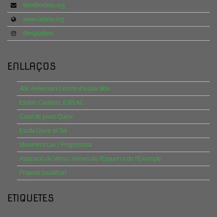
boix@ceboix.org
www.ceboix.org
@esplaiboix
ENLLAÇOS
40è Aniversari Centre d'Esplai Boix
Esplais Catalans, ESPLAC
Casal de Joves Queix
Escola Lliure el Sol
Moviment Laic i Progressista
Associació de Veïns i Veïnes de l’Esquerra de l’Eixample
Projecte Localitza’t
ETIQUETES