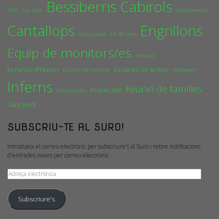
Bessiberris
Cabirols
AGO
Any nou!
Campaments
Cantallops
Engrillons
Castanyada
Els 40 cims
Equip de monitors/es
Excursió
Excursió d'Hivern
Excursió de la Neu
Excursió de Famílies
Halloween
Inferns
Reunió de famílies
Primer dia!
Konjuntivitis
Sant Jordi
SUBSCRIU-TE AL SURO!
Introdueix el correu electrònic per subscriure't al Suro i rebre notificacions
d'entrades noves per correu electrònic.
Adreça
electrònica
Subscriure's