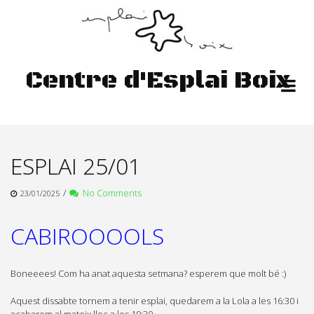
Skip
to
content
Centre d'Esplai Boix
ESPLAI 25/01
/
No Comments
23/01/2025
CABIROOOOLS
Boneeees! Com ha anat aquesta setmana? esperem que molt bé :)
Aquest dissabte tornem a tenir esplai, quedarem a la Lola a les 16:30 i
acabarem al mateix lloc a les 19:30.