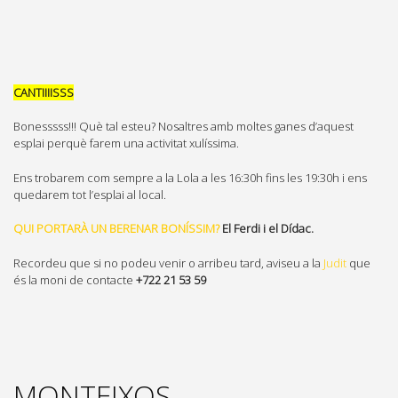
CANTIIIISSS
Bonesssss!!! Què tal esteu? Nosaltres amb moltes ganes d’aquest
esplai perquè farem una activitat xulíssima.
Ens trobarem com sempre a la Lola a les 16:30h fins les 19:30h i ens
quedarem tot l’esplai al local.
QUI PORTARÀ UN BERENAR BONÍSSIM?
El Ferdi i el Dídac.
Recordeu que si no podeu venir o arribeu tard, aviseu a la
Judit
que
és la moni de contacte
+722 21 53 59
MONTEIXOS