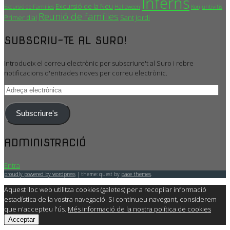
Inferns
Excursió de la Neu
Excursió de Famílies
Halloween
Konjuntivitis
Reunió de famílies
Primer dia!
Sant Jordi
SUBSCRIU-TE AL SURO!
Introdueix el correu electrònic per subscriure't al Suro i rebre
notificacions d'entrades noves per correu electrònic.
Adreça
electrònica
Subscriure's
ADMINISTRACIÓ
Entra
proudly powered by wordpress
|
theme: quest by
pace themes
.
Aquest lloc web utilitza cookies (galetes) per a recopilar informació
estadística de la vostra navegació. Si continueu navegant, considerem
que n'accepteu l'ús.
Més informació de la nostra política de cookies
Acceptar