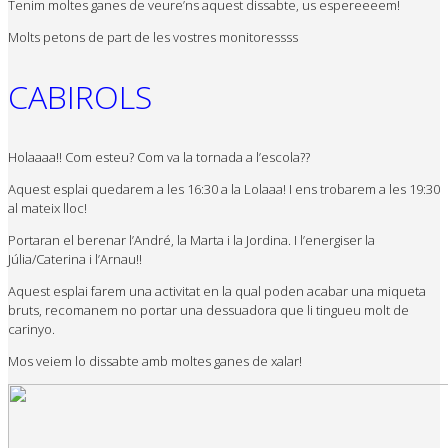
Tenim moltes ganes de veure’ns aquest dissabte, us espereeeem!
Molts petons de part de les vostres monitoressss
CABIROLS
Holaaaa!! Com esteu? Com va la tornada a l’escola??
Aquest esplai quedarem a les 16:30 a la Lolaaa! I ens trobarem a les 19:30
al mateix lloc!
Portaran el berenar l’André, la Marta i la Jordina. I l’energiser la
Júlia/Caterina i l’Arnau!!
Aquest esplai farem una activitat en la qual poden acabar una miqueta
bruts, recomanem no portar una dessuadora que li tingueu molt de
carinyo.
Mos veiem lo dissabte amb moltes ganes de xalar!