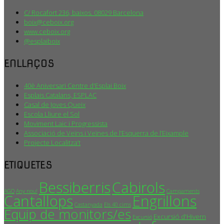
C/ Rocafort 236, baixos. 08029 Barcelona
boix@ceboix.org
www.ceboix.org
@esplaiboix
ENLLAÇOS
40è Aniversari Centre d'Esplai Boix
Esplais Catalans, ESPLAC
Casal de Joves Queix
Escola Lliure el Sol
Moviment Laic i Progressista
Associació de Veïns i Veïnes de l’Esquerra de l’Eixample
Projecte Localitza’t
ETIQUETES
Bessiberris
Cabirols
AGO
Any nou!
Campaments
Cantallops
Engrillons
Castanyada
Els 40 cims
Equip de monitors/es
Excursió d'Hivern
Excursió