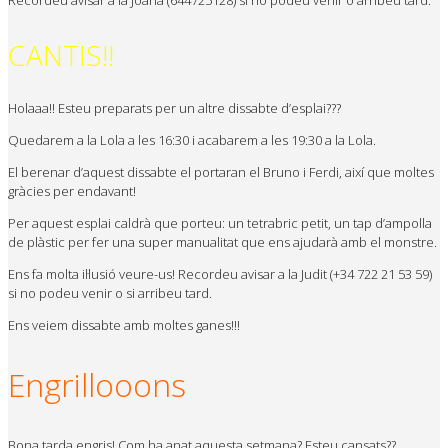
Recordeu avisar a la Joana (644725128) si no podeu venir o arribeu tard.
CANTIS!!
Holaaa!! Esteu preparats per un altre dissabte d’esplai???
Quedarem a la Lola a les 16:30 i acabarem a les 19:30 a la Lola.
El berenar d’aquest dissabte el portaran el Bruno i Ferdi, així que moltes
gràcies per endavant!
Per aquest esplai caldrà que porteu: un tetrabric petit, un tap d’ampolla
de plàstic per fer una super manualitat que ens ajudarà amb el monstre.
Ens fa molta il·lusió veure-us! Recordeu avisar a la Judit (+34 722 21 53 59)
si no podeu venir o si arribeu tard.
Ens veiem dissabte amb moltes ganes!!!
Engrillooons
Bona tarda engris! Com ha anat aquesta setmana? Esteu cansats??