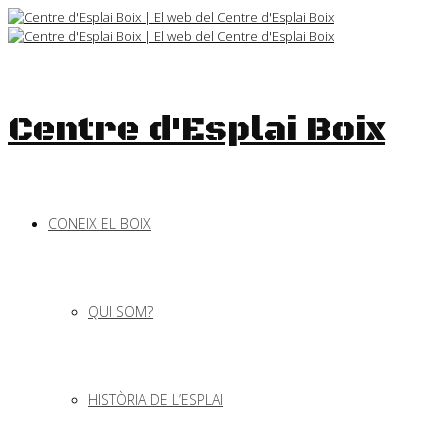
Skip
to
content
Centre d'Esplai Boix
CONEIX EL BOIX
QUI SOM?
HISTÒRIA DE L’ESPLAI