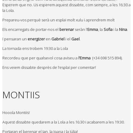
Esperem que no. Us esperem aquest dissabte, com sempre, a les 16:30 a
la Lola.
Prepareu-vos perquè serà un esplai molt xulu i aprendrem molt
Els encarregats de portar-nos el
berenar
seràn l’
Emma
, la
Sofia
i la
Nina
.
I pensaran un
energizer
en
Gabriel
i el
Gael
.
La tornada ens trobem 19:30 a la Lola
Recordeu que per qualsevol cosa aviseu a
l’Emma
(+34 698 515 894).
Ens veiem dissabte desprès de l’esplai per comentar!
MONTIIS
Hooola Montiis!
Aquest dissabte quedarem a la Lola a les 16:30 i acabarem a les 19:30.
Portaran el berenar el Jan, la Joana i la Júlia!