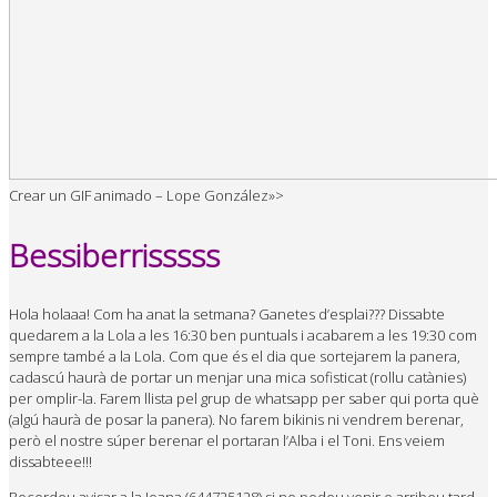
Crear un GIF animado – Lope González»>
Bessiberrisssss
Hola holaaa! Com ha anat la setmana? Ganetes d’esplai??? Dissabte
quedarem a la Lola a les 16:30 ben puntuals i acabarem a les 19:30 com
sempre també a la Lola. Com que és el dia que sortejarem la panera,
cadascú haurà de portar un menjar una mica sofisticat (rollu catànies)
per omplir-la. Farem llista pel grup de whatsapp per saber qui porta què
(algú haurà de posar la panera). No farem bikinis ni vendrem berenar,
però el nostre súper berenar el portaran l’Alba i el Toni. Ens veiem
dissabteee!!!