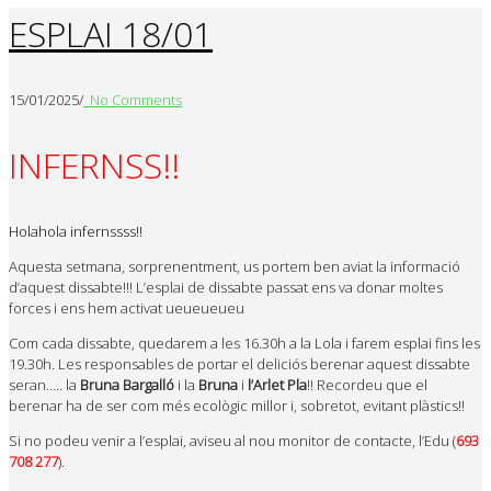
ESPLAI 18/01
15/01/2025
/
No Comments
INFERNSS!!
Holahola infernssss!!
Aquesta setmana, sorprenentment, us portem ben aviat la informació
d’aquest dissabte!!! L’esplai de dissabte passat ens va donar moltes
forces i ens hem activat ueueueueu
Com cada dissabte, quedarem a les 16.30h a la Lola i farem esplai fins les
19.30h. Les responsables de portar el deliciós berenar aquest dissabte
seran….. la
Bruna Bargalló
i la
Bruna
i
l’Arlet
Pla
!! Recordeu que el
berenar ha de ser com més ecològic millor i, sobretot, evitant plàstics!!
Si no podeu venir a l’esplai, aviseu al nou monitor de contacte, l’Edu (
693
708 277
).