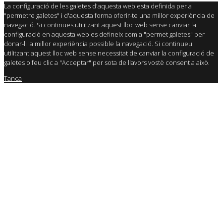
La configuració de les galetes d'aquesta web esta definida per a
"permetre galetes" i d'aquesta forma oferir-te una millor experiència de
navegació. Si continues utilitzant aquest lloc web sense canviar la
configuració en aquesta web es defineix com a "permet galetes" per
donar-li la millor experiència possible la navegació. Si continueu
utilitzant aquest lloc web sense necessitat de canviar la configuració de
galetes o feu clic a "Acceptar" per sota de llavors vostè consent a això.
Tanca