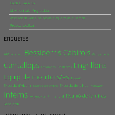
Escola Lliure el Sol
Moviment Laic i Progressista
Associació de Veïns i Veïnes de l’Esquerra de l’Eixample
Projecte Localitza’t
ETIQUETES
Bessiberris
Cabirols
AGO
Any nou!
Campaments
Cantallops
Engrillons
Castanyada
Els 40 cims
Equip de monitors/es
Excursió
Excursió d'Hivern
Excursió de la Neu
Excursió de Famílies
Halloween
Inferns
Reunió de famílies
Primer dia!
Konjuntivitis
Sant Jordi