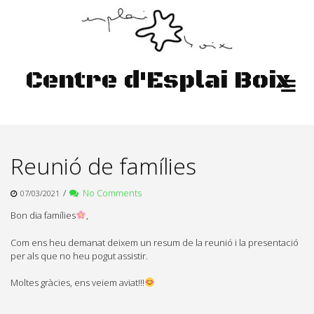
Skip
to
content
Centre d'Esplai Boix
Reunió de famílies
/
No Comments
07/03/2021
Bon dia famílies
,
Com ens heu demanat deixem un resum de la reunió i la presentació
per als que no heu pogut assistir.
Moltes gràcies, ens veiem aviat!!!