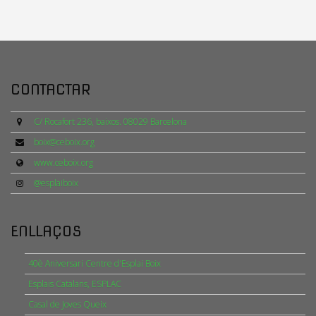
CONTACTAR
C/ Rocafort 236, baixos. 08029 Barcelona
boix@ceboix.org
www.ceboix.org
@esplaiboix
ENLLAÇOS
40è Aniversari Centre d'Esplai Boix
Esplais Catalans, ESPLAC
Casal de Joves Queix