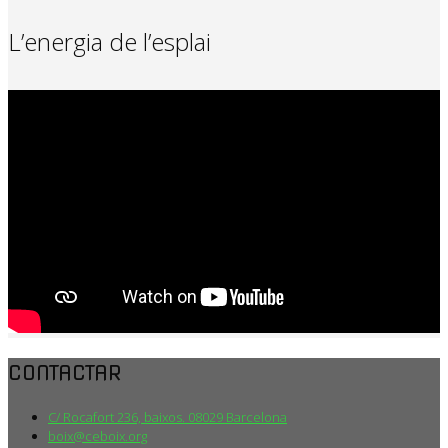
L’energia de l’esplai
CONTACTAR
C/ Rocafort 236, baixos. 08029 Barcelona
boix@ceboix.org