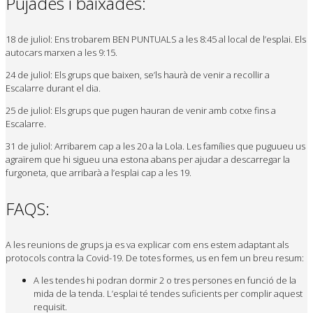
Pujades i baixades:
18 de juliol: Ens trobarem BEN PUNTUALS a les 8:45 al local de l’esplai. Els
autocars marxen a les 9:15.
24 de juliol: Els grups que baixen, se’ls haurà de venir a recollir a
Escalarre durant el dia.
25 de juliol: Els grups que pugen hauran de venir amb cotxe fins a
Escalarre.
31 de juliol: Arribarem cap a les 20 a la Lola. Les famílies que puguueu us
agraïrem que hi sigueu una estona abans per ajudar a descarregar la
furgoneta, que arribarà a l’esplai cap a les 19.
FAQS:
A les reunions de grups ja es va explicar com ens estem adaptant als
protocols contra la Covid-19. De totes formes, us en fem un breu resum:
A les tendes hi podran dormir 2 o tres persones en funció de la
mida de la tenda. L’esplai té tendes suficients per complir aquest
requisit.