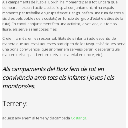
Als campaments de l’Esplai Boix hi ha moments per a tot. Encara que
compartim espais i activitats tot l’esplai conjuntament, hi ha espais i
moments per treballar en grups d’edat. Per grups fem una ruta de tres a
sis dies pels pobles dels costats( en funció del grup d’edat els dies de la
ruta). En canvi, conjuntament fem una activitat, la vetllada, els temps
lliure, els serveis i mil coses mes!
Creiem, a més, en les responsabilitats dels infants i adolescents, de
manera que aquests i aquestes participen de les tasques bàsiques per a
una bona convivència, que anomenem serveis (parar i desparar taula,
mantenir els espais i entorn nets i el material en ordre, etc).
Als campaments del Boix fem de tot en
convivència amb tots els infants i joves i els
monitors/es.
Terreny:
aquest any anem al terreny d’acampada
Costança
.