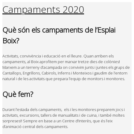
Campaments 2020
Què són els campaments de l’Esplai
Boix?
Activitats, convivència i educació en el lleure. Quan arriben els
campaments, al Boix aprofitem per marxar tretze dies de colònies!
Marxem a un terreny d’acampada on convivim junts i juntes els grups de
Cantallops, Engrillons, Cabirols, Inferns i Monteixos i gaudim de l’entorn
natural i de les activitats que prepara l’equip de monitors i monitores.
Què fem?
Durant l’estada dels campaments, els i les monitores preparem jocs i
activitats, excursions, tallers de manualitats i de cuina, i també moltes
sorpreses!! Sempre en base a un Centre d’Interès, que és l’eix
d’animació central dels campaments.