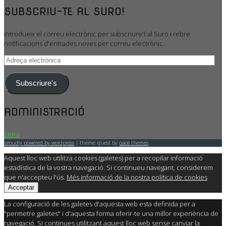
SUBSCRIU-TE AL SURO!
Introdueix el correu electrònic per subscriure't al Suro i rebre
notificacions d'entrades noves per correu electrònic.
Adreça
electrònica
Subscriure's
ADMINISTRACIÓ
Entra
proudly powered by wordpress
|
theme: quest by
pace themes
.
Aquest lloc web utilitza cookies (galetes) per a recopilar informació
estadística de la vostra navegació. Si continueu navegant, considerem
que n'accepteu l'ús.
Més informació de la nostra política de cookies
Acceptar
La configuració de les galetes d'aquesta web esta definida per a
"permetre galetes" i d'aquesta forma oferir-te una millor experiència de
navegació. Si continues utilitzant aquest lloc web sense canviar la