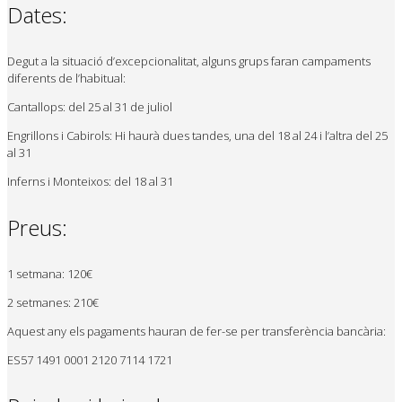
Dates:
Degut a la situació d’excepcionalitat, alguns grups faran campaments
diferents de l’habitual:
Cantallops: del 25 al 31 de juliol
Engrillons i Cabirols: Hi haurà dues tandes, una del 18 al 24 i l’altra del 25
al 31
Inferns i Monteixos: del 18 al 31
Preus:
1 setmana: 120€
2 setmanes: 210€
Aquest any els pagaments hauran de fer-se per transferència bancària:
ES57 1491 0001 2120 7114 1721