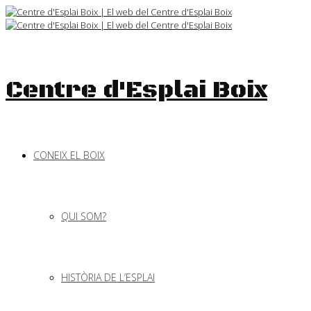
Skip
to
content
Centre d'Esplai Boix
CONEIX EL BOIX
QUI SOM?
HISTÒRIA DE L’ESPLAI