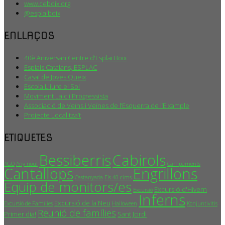
www.ceboix.org
@esplaiboix
ENLLAÇOS
40è Aniversari Centre d'Esplai Boix
Esplais Catalans, ESPLAC
Casal de Joves Queix
Escola Lliure el Sol
Moviment Laic i Progressista
Associació de Veïns i Veïnes de l’Esquerra de l’Eixample
Projecte Localitza’t
ETIQUETES
Bessiberris
Cabirols
AGO
Any nou!
Campaments
Cantallops
Engrillons
Castanyada
Els 40 cims
Equip de monitors/es
Excursió d'Hivern
Excursió
Inferns
Excursió de la Neu
Excursió de Famílies
Halloween
Konjuntivitis
Reunió de famílies
Primer dia!
Sant Jordi