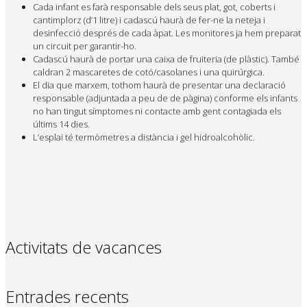
Cada infant es farà responsable dels seus plat, got, coberts i
cantimplorz (d’1 litre) i cadascú haurà de fer-ne la neteja i
desinfecció després de cada àpat. Les monitores ja hem preparat
un circuit per garantir-ho.
Cadascú haurà de portar una caixa de fruiteria (de plàstic). També
caldran 2 mascaretes de cotó/casolanes i una quirúrgica.
El dia que marxem, tothom haurà de presentar una declaració
responsable (adjuntada a peu de de pàgina) conforme els infants
no han tingut símptomes ni contacte amb gent contagiada els
últims 14 dies.
L’esplai té termòmetres a distància i gel hidroalcohòlic.
Activitats de vacances
Entrades recents