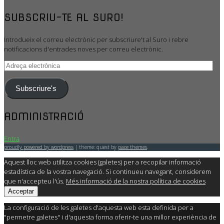
SUBSCRIU-TE AL SURO!
Introdueix el correu electrònic per subscriure't al Suro i rebre
notificacions d'entrades noves per correu electrònic.
Adreça
electrònica
Subscriure's
ADMINISTRACIÓ
Entra
proudly powered by wordpress
|
theme: quest by
pace themes
.
Aquest lloc web utilitza cookies (galetes) per a recopilar informació
estadística de la vostra navegació. Si continueu navegant, considerem
que n'accepteu l'ús.
Més informació de la nostra política de cookies
Acceptar
La configuració de les galetes d'aquesta web esta definida per a
"permetre galetes" i d'aquesta forma oferir-te una millor experiència de