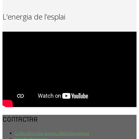
L’energia de l’esplai
CONTACTAR
C/ Rocafort 236, baixos. 08029 Barcelona
boix@ceboix.org