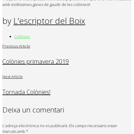
amb moltíssimes ganes de gaudir de les colònies!!
by
L'escriptor del Boix
Colònies
Previous Article
Colònies primavera 2019
Next Article
Tornada Colònies!
Deixa un comentari
L'adreça electrònica no es publicarà.
Els camps necessaris estan
marcats amb
*