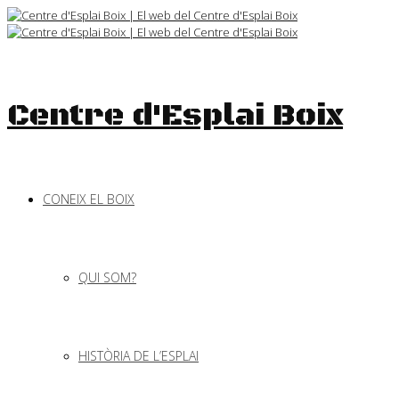
Skip
to
content
Centre d'Esplai Boix
CONEIX EL BOIX
QUI SOM?
HISTÒRIA DE L’ESPLAI