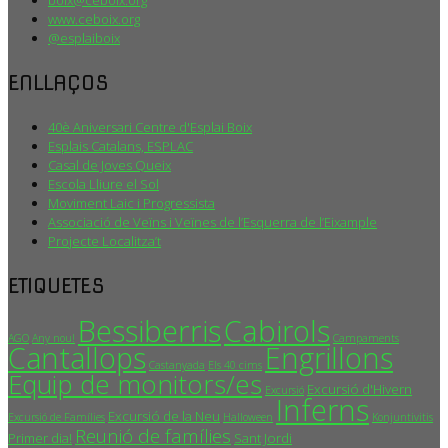
www.ceboix.org
@esplaiboix
ENLLAÇOS
40è Aniversari Centre d'Esplai Boix
Esplais Catalans, ESPLAC
Casal de Joves Queix
Escola Lliure el Sol
Moviment Laic i Progressista
Associació de Veïns i Veïnes de l’Esquerra de l’Eixample
Projecte Localitza’t
ETIQUETES
Bessiberris
Cabirols
AGO
Any nou!
Campaments
Cantallops
Engrillons
Castanyada
Els 40 cims
Equip de monitors/es
Excursió d'Hivern
Excursió
Inferns
Excursió de la Neu
Excursió de Famílies
Halloween
Konjuntivitis
Reunió de famílies
Primer dia!
Sant Jordi