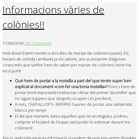
Informacions vàries de
colònies!!
11/04/2019
/
No Comments
Hola Boix!! Estem només a dos dies de marxar de colònies (ueee). Els
horaris de sortida i arribada ja els sabem, ara us avisarem d’algunes
coses més que també hem de saber per marxar de colònies i tenir-ho
tot a punt!
Què hem de portar a la motxilla a part del que tenim super ben
explicat al document «com fer una bona motxilla»?
Doncs hem de
portar (molt important) l’esmorzar i dinar del primer dia (millor que
no siguin tuppers que després ocupen i es perden!).
A més, CANTALLOPS i INFERNS haureu de portar una samarreta
blanca per tenyir
El dia que marxem, totes aquelles que no en tingueu, podreu
comprar el foulard de l’espai i així poder-lo estrenar durant les
colònies!!
Ara ja, amb tota aquesta informació ja podem dir que ens veiem dissabte