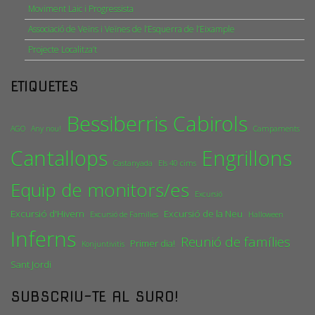
Moviment Laic i Progressista
Associació de Veïns i Veïnes de l’Esquerra de l’Eixample
Projecte Localitza’t
ETIQUETES
Bessiberris
Cabirols
AGO
Any nou!
Campaments
Cantallops
Engrillons
Castanyada
Els 40 cims
Equip de monitors/es
Excursió
Excursió d'Hivern
Excursió de la Neu
Excursió de Famílies
Halloween
Inferns
Reunió de famílies
Primer dia!
Konjuntivitis
Sant Jordi
SUBSCRIU-TE AL SURO!