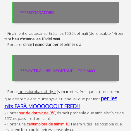
***RECORDATORIS
– Finalment el autocar sortirà a les 10:30 del matí (del dissabte 14) per
tant
heu d’estar a les 10 del matí
– Portar el
dinar i esmorzar per el primer dia
***MATERIAL!!!!!!!! IMPORTANT LLEGIR AIXÒ
– Portar
anorak/roba d’abrigar
(samarretes tèrmiques…)
, recordem
per les
que estarem a alta muntanya als Pirineus i que per tant
nits FARÀ MOOOOOOLT FRED!!!!
– Portar
sac de dormir de 0ºC
, és molt probable que amb els típics de
15ºC es passi fred per la nit
– Portar una
cantimplora de mínim 1L
! Farem rutes i és possible que
estiguem força quilometres sense aigua.