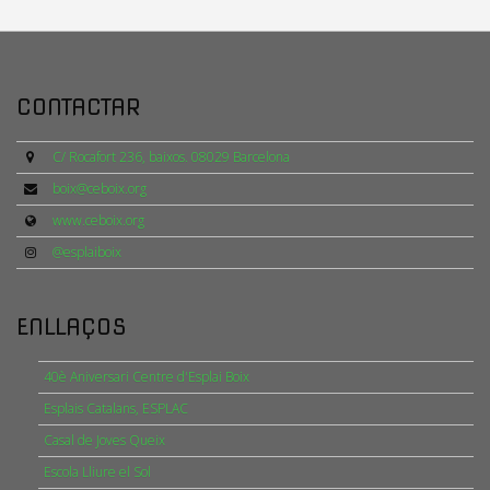
CONTACTAR
C/ Rocafort 236, baixos. 08029 Barcelona
boix@ceboix.org
www.ceboix.org
@esplaiboix
ENLLAÇOS
40è Aniversari Centre d'Esplai Boix
Esplais Catalans, ESPLAC
Casal de Joves Queix
Escola Lliure el Sol