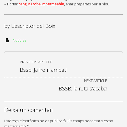
– Portar
cangur i roba impermeable
, anar preparats per si plou
by
L'escriptor del Boix
Notícies
PREVIOUS ARTICLE
Bssb: Ja hem arribat!
NEXT ARTICLE
BSSB: la ruta s’acaba!
Deixa un comentari
L'adreça electrònica no es publicarà.
Els camps necessaris estan
marcats amb
*