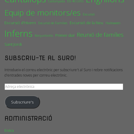
Castanyada
Els 40 cims
Equip de monitors/es
Excursió
Excursió d'Hivern
Excursió de la Neu
Excursió de Famílies
Halloween
Inferns
Reunió de famílies
Primer dia!
Konjuntivitis
Sant Jordi
SUBSCRIU-TE AL SURO!
Introdueix el correu electrònic per subscriure't al Suro i rebre notificacions
d'entrades noves per correu electrònic.
Adreça
electrònica
Subscriure's
ADMINISTRACIÓ
Entra