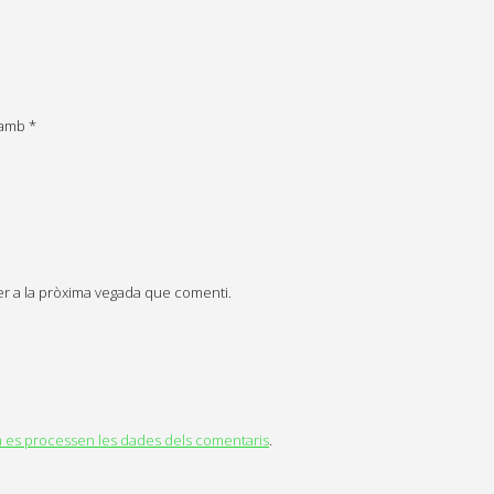
s amb
*
er a la pròxima vegada que comenti.
es processen les dades dels comentaris
.