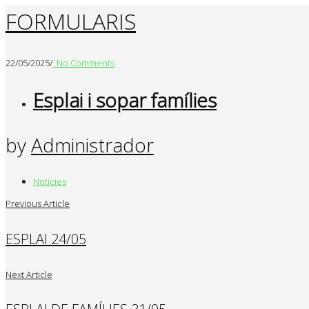
FORMULARIS
22/05/2025
/
No Comments
Esplai i sopar famílies
by
Administrador
Notícies
Previous Article
ESPLAI 24/05
Next Article