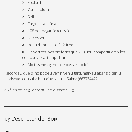
Foulard
Cantimplora
DNI
Targeta sanitària
10€ per pagar l’excursió
Necesser
Roba d’abric que farà fred
Els vostres jocs preferits que vulgueu compartir amb les
companyes al temps lliure!!
Moltíssimes ganes de passar-ho bé!!!
Recordeu que si no podeu venir, veniu tard, marxeu abans o teniu
qualsevol consulta heu d’avisar a la Salma (663734472).
Això és tot begudetes!! Find dissabte !! :))
by
L'escriptor del Boix