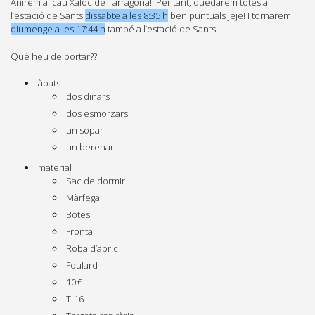
Anirem al cau Xaloc de Tarragona!! Per tant, quedarem totes al
l’estació de Sants
dissabte a les 8:35 h
ben puntuals jeje! I tornarem
diumenge a les 17:44 h
també a l’estació de Sants.
Què heu de portar??
àpats
dos dinars
dos esmorzars
un sopar
un berenar
material
Sac de dormir
Màrfega
Botes
Frontal
Roba d’abric
Foulard
10 €
T-16