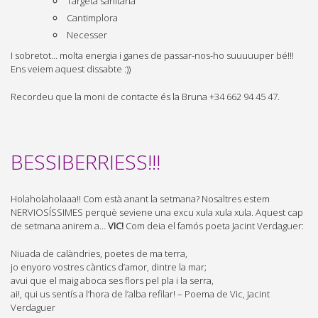
Targeta sanitària
Cantimplora
Necesser
I sobretot… molta energia i ganes de passar-nos-ho suuuuuper bé!!!
Ens veiem aquest dissabte :))
Recordeu que la moni de contacte és la Bruna +34 662 94 45 47.
BESSIBERRIESS!!!
Holaholaholaaa!! Com està anant la setmana? Nosaltres estem
NERVIOSÍSSIMES perquè seviene una excu xula xula xula. Aquest cap
de setmana anirem a…
VIC!
Com deia el famós poeta Jacint Verdaguer:
Niuada de calàndries, poetes de ma terra,
jo enyoro vostres càntics d’amor, dintre la mar;
avui que el maig aboca ses flors pel pla i la serra,
ai!, qui us sentís a l’hora de l’alba refilar! – Poema de Vic, Jacint
Verdaguer