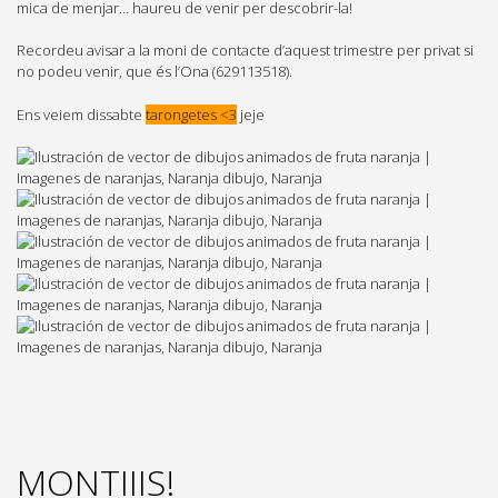
mica de menjar… haureu de venir per descobrir-la!
Recordeu avisar a la moni de contacte d’aquest trimestre per privat si
no podeu venir, que és l’Ona (629113518).
Ens veiem dissabte
tarongetes <3
jeje
MONTIIIS!