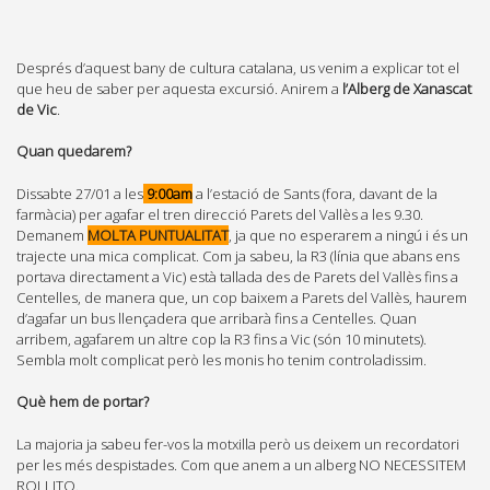
Després d’aquest bany de cultura catalana, us venim a explicar tot el
que heu de saber per aquesta excursió. Anirem a
l’Alberg de Xanascat
de Vic
.
Quan quedarem?
Dissabte 27/01 a les
9:00am
a l’estació de Sants (fora, davant de la
farmàcia) per agafar el tren direcció Parets del Vallès a les 9.30.
Demanem
MOLTA PUNTUALITAT
, ja que no esperarem a ningú i és un
trajecte una mica complicat. Com ja sabeu, la R3 (línia que abans ens
portava directament a Vic) està tallada des de Parets del Vallès fins a
Centelles, de manera que, un cop baixem a Parets del Vallès, haurem
d’agafar un bus llençadera que arribarà fins a Centelles. Quan
arribem, agafarem un altre cop la R3 fins a Vic (són 10 minutets).
Sembla molt complicat però les monis ho tenim controladissim.
Què hem de portar?
La majoria ja sabeu fer-vos la motxilla però us deixem un recordatori
per les més despistades. Com que anem a un alberg NO NECESSITEM
ROLLITO.