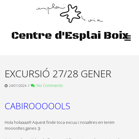
Skip
to
content
Centre d'Esplai Boix
EXCURSIÓ 27/28 GENER
/
No Comments
24/01/2024
CABIROOOOOLS
Hola holaaaa!!! Aquest finde toca excuu i nosaltres en tenim
mooooltes ganes :))