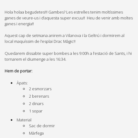
Hola holaa begudetes!!! Gambes? Les estrelles tenim moltíssimes
ganes de veure-us i d’aquesta super excuu!! Heu de venir amb moltes
ganes i energia!!
Aquest cap de setmana anirem a Vilanova i la Geltrú i dormirem al
local maquíssim de l’esplai Drac Màgic!!
Quedarem dissabte super bombes a les 9:00h a l’estació de Sants, i hi
tornarem el diumenge a les 16:34.
Hem de portar:
Àpats:
2 esmorzars
2 berenars
2 dinars
1 sopar
Material
Sac de dormir
Màrfega