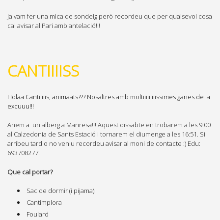
Ja vam fer una mica de sondeig però recordeu que per qualsevol cosa
cal avisar al Pari amb antelació!!!
CANTIIIISS
Holaa Cantiiiiis, animaats??? Nosaltres amb moltiiiiiiiiissimes ganes de la
excuuu!!!
Anem a un alberg a Manresa!!! Aquest dissabte en trobarem a les 9:00
al Calzedonia de Sants Estació i tornarem el diumenge a les 16:51. Si
arribeu tard o no veniu recordeu avisar al moni de contacte :) Edu:
693708277.
Que cal portar?
Sac de dormir (i pijama)
Cantimplora
Foulard