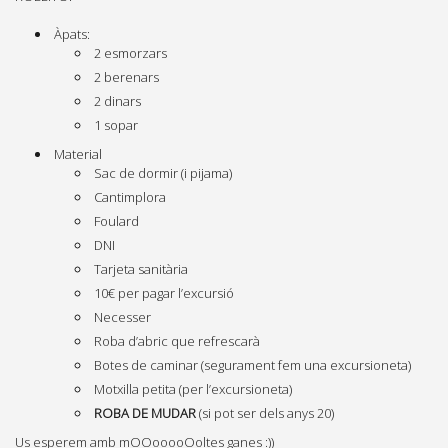
Àpats:
2 esmorzars
2 berenars
2 dinars
1 sopar
Material
Sac de dormir (i pijama)
Cantimplora
Foulard
DNI
Tarjeta sanitària
10€ per pagar l’excursió
Necesser
Roba d’abric que refrescarà
Botes de caminar (segurament fem una excursioneta)
Motxilla petita (per l’excursioneta)
ROBA DE MUDAR
(si pot ser dels anys 20)
Us esperem amb mOOooooOoltes ganes :))