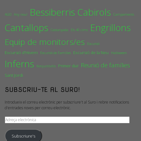
Bessiberris
Cabirols
AGO
Any nou!
Campaments
Cantallops
Engrillons
Castanyada
Els 40 cims
Equip de monitors/es
Excursió
Excursió d'Hivern
Excursió de la Neu
Excursió de Famílies
Halloween
Inferns
Reunió de famílies
Primer dia!
Konjuntivitis
Sant Jordi
SUBSCRIU-TE AL SURO!
Introdueix el correu electrònic per subscriure't al Suro i rebre notificacions
d'entrades noves per correu electrònic.
Adreça
electrònica
Subscriure's