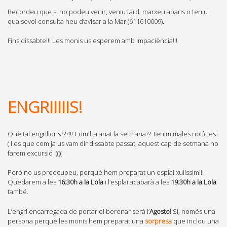
Recordeu que si no podeu venir, veniu tard, marxeu abans o teniu
qualsevol consulta heu d’avisar a la Mar (611610009).
Fins dissabte!!! Les monis us esperem amb impaciència!!!
ENGRIIIIIS!
Què tal engrillons???!!! Com ha anat la setmana?? Tenim males notícies :
( I es que com ja us vam dir dissabte passat, aquest cap de setmana no
farem excursió :((((
Però no us preocupeu, perquè hem preparat un esplai xulíssim!!!
Quedarem a les
16:30h a la Lola
i l’esplai acabarà a les
19:30h a la Lola
també.
L’engri encarregada de portar el berenar serà l’
Agosto
! Sí, només una
persona perquè les monis hem preparat una
sorpresa
que inclou una