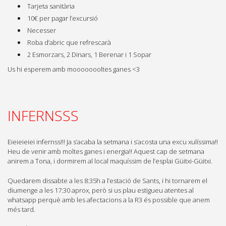
Tarjeta sanitària
10€ per pagar l’excursió
Necesser
Roba d’abric que refrescarà
2 Esmorzars, 2 Dinars, 1 Berenar i 1 Sopar
Us hi esperem amb moooooooltes ganes <3
INFERNSSS
Eieieieiei infernss!!! Ja s’acaba la setmana i s’acosta una excu xulíssima!!
Heu de venir amb moltes ganes i energia!! Aquest cap de setmana
anirem a Tona, i dormirem al local maquíssim de l’esplai Güitxi-Güitxi.
Quedarem dissabte a les 8:35h a l’estació de Sants, i hi tornarem el
diumenge a les 17:30 aprox, però si us plau estigueu atentes al
whatsapp perquè amb les afectacions a la R3 és possible que anem
més tard.