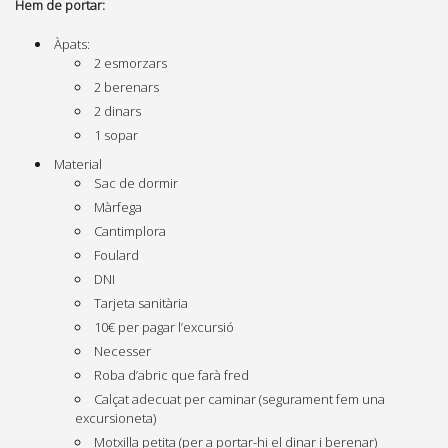
Hem de portar:
Àpats:
2 esmorzars
2 berenars
2 dinars
1 sopar
Material
Sac de dormir
Màrfega
Cantimplora
Foulard
DNI
Tarjeta sanitària
10€ per pagar l’excursió
Necesser
Roba d’abric que farà fred
Calçat adecuat per caminar (segurament fem una
excursioneta)
Motxilla petita (per a portar-hi el dinar i berenar)