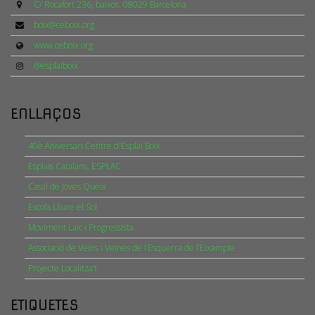
C/ Rocafort 236, baixos. 08029 Barcelona
boix@ceboix.org
www.ceboix.org
@esplaiboix
ENLLAÇOS
40è Aniversari Centre d'Esplai Boix
Esplais Catalans, ESPLAC
Casal de Joves Queix
Escola Lliure el Sol
Moviment Laic i Progressista
Associació de Veïns i Veïnes de l’Esquerra de l’Eixample
Projecte Localitza’t
ETIQUETES