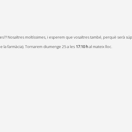
nes?? Nosaltres moltíssimes, i esperem que vosaltres també, perquè serà súp
de la farmàcia). Tornarem diumenge 25 a les
17:10 h
al mateix lloc.