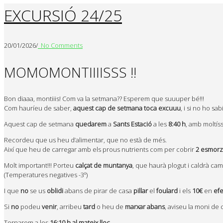
EXCURSIÓ 24/25
20/01/2026
/
No Comments
MOMOMONTIIIISSS !!
Bon diaaa, montiiis! Com va la setmana?? Esperem que suuuper bé!!!
Com hauríeu de saber,
aquest cap de setmana toca excuuu
, i si no ho s
Aquest cap de setmana
quedarem
a
Sants Estació
a les
8:40 h
, amb moltís
Recordeu que us heu d’alimentar, que no està de més.
Així que heu de carregar amb els prous nutrients com per cobrir
2 esmorza
Molt important!!! Porteu
calçat de muntanya
, que haurà plogut i caldrà c
(Temperatures negatives -3º)
I que
no
se us
oblidi
abans de pirar de casa
pillar
el
foulard
i els
10€
en
efe
Si
no
podeu
venir
, arribeu
tard
o heu de
marxar
abans
, aviseu la moni de
Tornarem a les
16:10 h al mateix lloc.