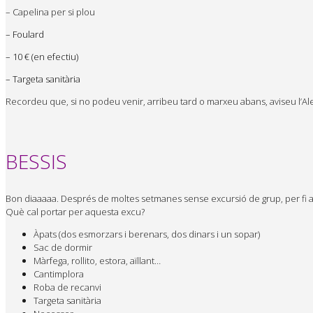
– Capelina per si plou
– Foulard
– 10 € (en efectiu)
– Targeta sanitària
Recordeu que, si no podeu venir, arribeu tard o marxeu abans, aviseu l’Ale
BESSIS
Bon diaaaaa. Després de moltes setmanes sense excursió de grup, per fi 
Què cal portar per aquesta excu?
Àpats (dos esmorzars i berenars, dos dinars i un sopar)
Sac de dormir
Màrfega, rollito, estora, aïllant…
Cantimplora
Roba de recanvi
Targeta sanitària