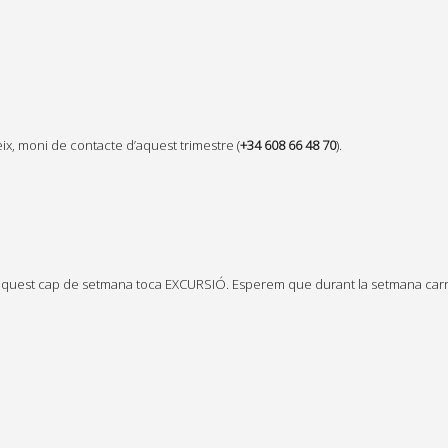
ix, moni de contacte d’aquest trimestre (
+34 608 66 48 70
).
aquest cap de setmana toca EXCURSIÓ. Esperem que durant la setmana carreg