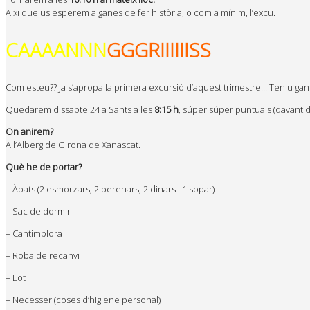
Aixi que us esperem a ganes de fer història, o com a mínim, l’excu.
CAAAANNN
GGGRIIIIIISS
Com esteu?? Ja s’apropa la primera excursió d’aquest trimestre!!! Teniu ga
Quedarem dissabte 24 a Sants a les
8:15 h
, súper súper puntuals (davant 
On anirem?
A l’Alberg de Girona de Xanascat.
Què he de portar?
– Àpats (2 esmorzars, 2 berenars, 2 dinars i 1 sopar)
– Sac de dormir
– Cantimplora
– Roba de recanvi
– Lot
– Necesser (coses d’higiene personal)