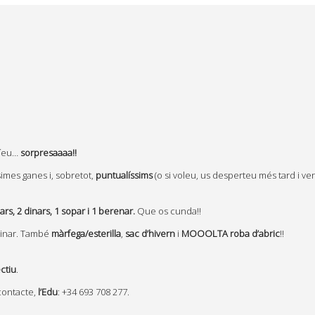
abíeu…
sorpresaaaa!!
simes ganes i, sobretot,
puntualíssims
(o si voleu, us desperteu més tard i ven
rs, 2 dinars, 1 sopar i 1 berenar.
Que os cunda!!
aminar. També
màrfega/esterilla
,
sac d’hivern
i
MOOOLTA roba d’abric
!!
ctiu
.
 contacte,
l’Edu
: +34 693 708 277.