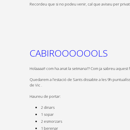
Recordeu que si no podeu venir, cal que aviseu per privat 
CABIROOOOOOLS
Holaaaa!! com ha anat la setmana?? Com ja sabreu aquest f
Quedarem a l’estació de Sants dissabte a les 9h puntualíssi
de Vic .
Haureu de portar:
2 dinars
1 sopar
2 esmorzars
1 berenar