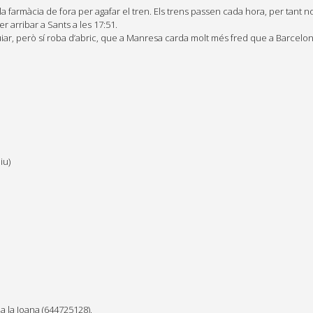
armàcia de fora per agafar el tren. Els trens passen cada hora, per tant no
 arribar a Sants a les 17:51.
iar, però sí roba d’abric, que a Manresa carda molt més fred que a Barcelon
iu)
a la Joana (644725128).