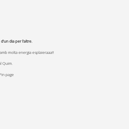
’un dia per l’altre.
 amb molta energia esplaieraaa!!
al Quim.