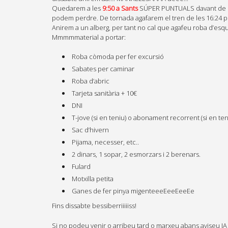
Quedarem a les
9:50 a Sants
SÚPER PUNTUALS davant de la f
podem perdre. De tornada agafarem el tren de les 16:24 per
Anirem a un alberg, per tant no cal que agafeu roba d’esqu
Mmmmmaterial a portar:
Roba còmoda per fer excursió
Sabates per caminar
Roba d’abric
Tarjeta sanitària + 10€
DNI
T-jove (si en teniu) o abonament recorrent (si en ten
Sac d’hivern
Pijama, necesser, etc..
2 dinars, 1 sopar, 2 esmorzars i 2 berenars.
Fulard
Motxilla petita
Ganes de fer pinya migenteeeEeeEeeEe
Fins dissabte bessiberriiiiiss!
Si no podeu venir o arribeu tard o marxeu abans aviseu JA 