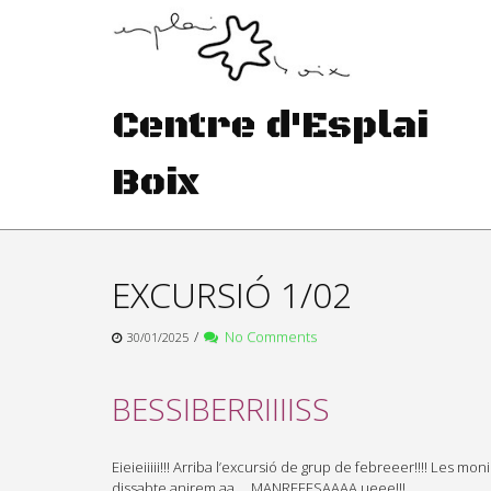
Skip
to
content
Centre d'Esplai
Boix
EXCURSIÓ 1/02
/
No Comments
30/01/2025
BESSIBERRIIIISS
Eieieiiiii!!! Arriba l’excursió de grup de febreeer!!!! Les 
dissabte anirem aa…. MANREEESAAAA ueee!!!