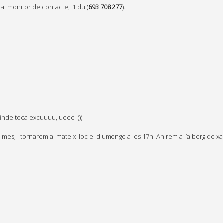
al monitor de contacte, l’Edu (
693 708 277
).
inde toca excuuuu, ueee :)))
mes, i tornarem al mateix lloc el diumenge a les 17h. Anirem a l’alberg de x