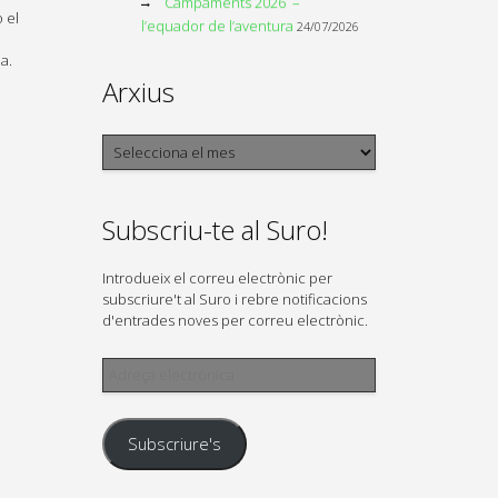
Campaments 2026 –
 el
l’equador de l’aventura
24/07/2026
a.
Arxius
Arxius
Subscriu-te al Suro!
Introdueix el correu electrònic per
subscriure't al Suro i rebre notificacions
d'entrades noves per correu electrònic.
Adreça
electrònica
Subscriure's