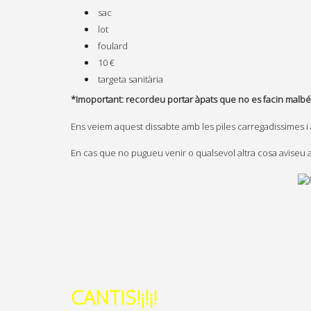
sac
lot
foulard
10 €
targeta sanitària
*Imoportant: recordeu portar àpats que no es facin malbé d
Ens veiem aquest dissabte amb les piles carregadissimes i
En cas que no pugueu venir o qualsevol altra cosa aviseu 
CANTIS!¡!¡!