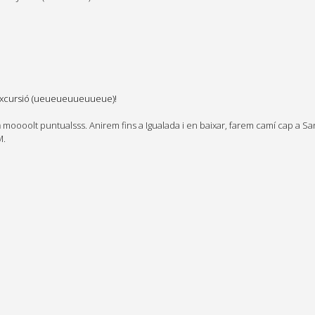
’excursió (ueueueuueuueue)!
a
moooolt puntualsss. Anirem fins a Igualada i en baixar, farem camí cap a Sa
M.