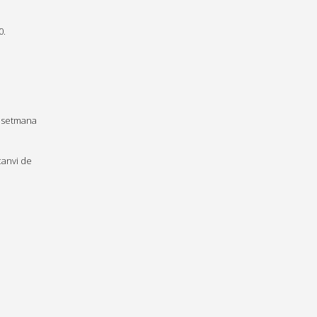
0.
e setmana
canvi de