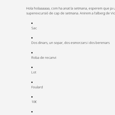
Hola holaaaaaa, com ha anat la setmana, esperem que ja us
superexcursió de cap de setmana. Anirem a l’alberg de Vic
Sac
Dos dinars, un sopar, dos esmorzars i dos berenars
Roba de recanvi
Lot
Foulard
10€