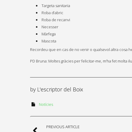
Targeta sanitaria
Roba d’abric
Roba de recanvi
Necesser
Màrfega
Mascota
Recordeu que en cas de no venir o qualsevol altra cosa he
PD Bruna: Moltes gràcies per felicitar-me, m’ha fet molta il
by
L'escriptor del Boix
Notícies
PREVIOUS ARTICLE