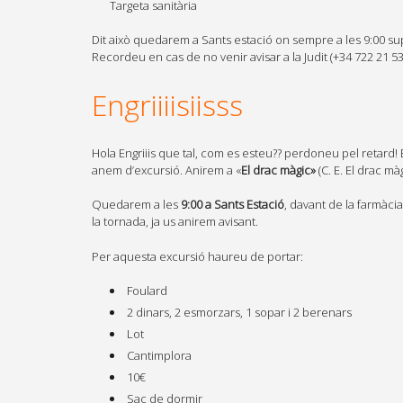
Targeta sanitària
Dit això quedarem a Sants estació on sempre a les 9:00 s
Recordeu en cas de no venir avisar a la Judit (+34 722 21 53
Engriiiisiisss
Hola Engriiis que tal, com es esteu?? perdoneu pel retar
anem d’excursió. Anirem a «
El drac màgic»
(C. E. El drac màg
Quedarem a les
9:00 a Sants Estació
, davant de la farmàc
la tornada, ja us anirem avisant.
Per aquesta excursió haureu de portar:
Foulard
2 dinars, 2 esmorzars, 1 sopar i 2 berenars
Lot
Cantimplora
10€
Sac de dormir