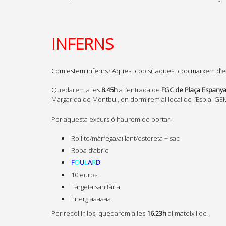
INFERNS
Com estem inferns? Aquest cop sí, aquest cop marxem d
Quedarem a les
8.45h
a l’entrada de
FGC de Plaça Espany
Margarida de Montbui, on dormirem al local de l’Esplai GE
Per aquesta excursió haurem de portar:
Rollito/màrfega/aïllant/estoreta + sac
Roba d’abric
F
O
U
L
A
R
D
10 euros
Targeta sanitària
Energiaaaaaa
Per recollir-los, quedarem a les
16.23h
al mateix lloc.