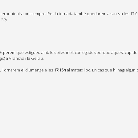
uperpuntuals com sempre. Per la tornada també quedarem a sants a les 17:0
 59).
d! Esperem que estigueu amb les piles molt carregades perquè aquest cap d
ic) a Vilanova i la Geltrú.
ia. Tornarem el diumenge a les
17:15h
al mateix lloc. En cas que hi hagi algun 