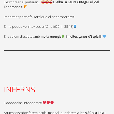
L’esmorzar el portaran… ​
​ L’
Alba, la Laura Ortega i el Joel
Fenómeno
!!! ​
Important
portar foulard
que el necessitarem!!!
Si no podeu venir aviseu a l’Ona (629 11 35 18)
Ens veiem dissabte amb
molta energia​
​​ i moltes ganes d’Esplai
!!!
INFERNS
Hoooooolaa infeeeerns!!!
Aquest dissabte farem esplai matinal, quedarem a les
9.30 a la Lola
i