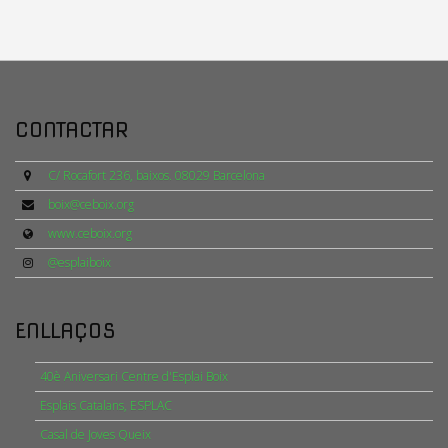
CONTACTAR
C/ Rocafort 236, baixos. 08029 Barcelona
boix@ceboix.org
www.ceboix.org
@esplaiboix
ENLLAÇOS
40è Aniversari Centre d'Esplai Boix
Esplais Catalans, ESPLAC
Casal de Joves Queix