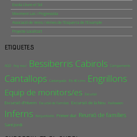
Escola Lliure el Sol
Moviment Laic i Progressista
Associació de Veïns i Veïnes de l’Esquerra de l’Eixample
Projecte Localitza’t
ETIQUETES
Bessiberris
Cabirols
AGO
Any nou!
Campaments
Cantallops
Engrillons
Castanyada
Els 40 cims
Equip de monitors/es
Excursió
Excursió d'Hivern
Excursió de la Neu
Excursió de Famílies
Halloween
Inferns
Reunió de famílies
Primer dia!
Konjuntivitis
Sant Jordi