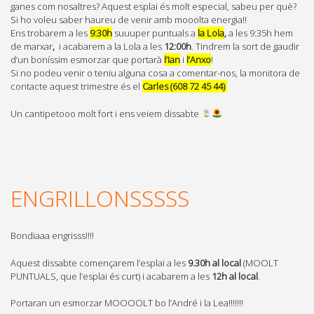
ganes com nosaltres? Aquest esplai és molt especial, sabeu per què?
Si ho voleu saber haureu de venir amb mooolta energia!!
Ens trobarem a les
9:30h
suuuper puntuals a
la Lola
,
a les 9:35h hem
de marxar
,
i acabarem a la Lola a les
12:00h
. Tindrem la sort de gaudir
d’un boníssim esmorzar que portarà
l’Ian
i
l’Anxo
!
Si no podeu venir o teniu alguna cosa a comentar-nos, la monitora de
contacte aquest trimestre és el
Carles (608 72 45 44)
Un cantipetooo molt fort i ens veiem dissabte
ENGRILLONSSSSS
Bondiaaa engrisss!!!!
Aquest dissabte començarem l’esplai a les
9.30h al local
(MOOLT
PUNTUALS, que l’esplai és curt) i acabarem a les
12h al local
.
Portaran un esmorzar MOOOOLT bo l’André i la Lea!!!!!!!