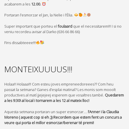
acabarem a les
12.00.
Portaran l’esmorzar el Jan, la Nelie i l’Èlia.
Super important que porteu el
foulaard
que el necessitarem!!! I si no
veniu recordeu avisar al Darko (636 66 86 66)
Fins dissabteeee!!!
MONTEIXUUUUS!!!
Holaa!! Holaaa!!! Com esteu joves empreneedoreees?? Com heu
passat la setmana? Ganes d’esplai matinal? Les monis som mooolt
productives al matí jjejejeej esperem que vosaltres també.
Quedarem
a les 9:30! al local i tornarem a les 12 al mateix lloc!
Aquesta setmana portaran un super esmorzar….
l’Anner i la Claudia
Moreno ( aquest cop si eh ;)) Recordem que estem fent un concurs a
veure qui porta el millor esmorzar/berenar té premi!