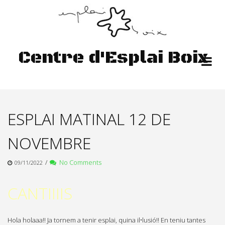
Skip
to
content
Centre d'Esplai Boix
ESPLAI MATINAL 12 DE
NOVEMBRE
/
No Comments
09/11/2022
CANTIIIIS
Hola holaaa!! Ja tornem a tenir esplai, quina il•lusió!! En teniu tantes