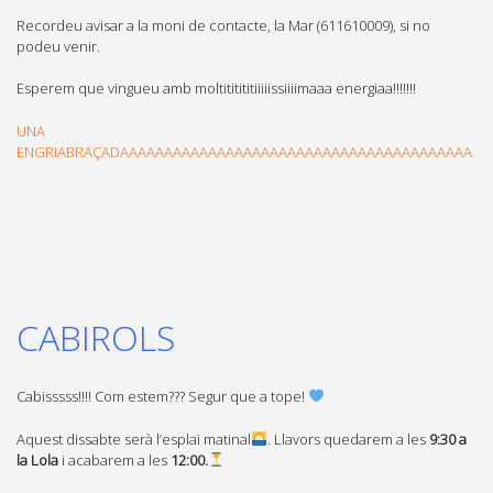
Recordeu avisar a la moni de contacte, la Mar (611610009), si no
podeu venir.
Esperem que vingueu amb moltititititiiiiissiiiimaaa energiaa!!!!!!!
UNA
ENGRIABRAÇADAAAAAAAAAAAAAAAAAAAAAAAAAAAAAAAAAAAAAAAA
CABIROLS
Cabisssss!!!! Com estem??? Segur que a tope! ​
Aquest dissabte serà l’esplai matinal
​. Llavors quedarem a les
9:30 a
la Lola
i acabarem a les
12:00.