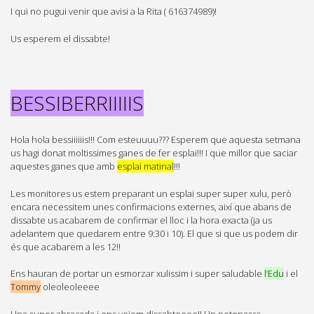
I qui no pugui venir que avisi a la Rita ( 616374989)!
Us esperem el dissabte!
BESSIBERRIIIIIS
Hola hola bessiiiiiis!!! Com esteuuuu??? Esperem que aquesta setmana
us hagi donat moltissimes ganes de fer esplai!!! I que millor que saciar
aquestes ganes que amb
esplai matinal
!!!
Les monitores us estem preparant un esplai super super xulu, però
encara necessitem unes confirmacions externes, així que abans de
dissabte us acabarem de confirmar el lloc i la hora exacta (ja us
adelantem que quedarem entre 9:30 i 10). El que si que us podem dir
és que acabarem a les 12!!
Ens hauran de portar un esmorzar xulissim i super saludable
l’Edu
i el
Tommy
oleoleoleeee
Una super abraçada i ens veiem dissabteeee!! Un petonasss