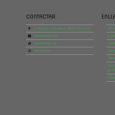
CONTACTAR
ENLL
C/ Rocafort 236, baixos. 08029 Barcelona
40è A
boix@ceboix.org
Espla
www.ceboix.org
Casal
@esplaiboix
Escol
Movim
Assoc
de l’
Proje