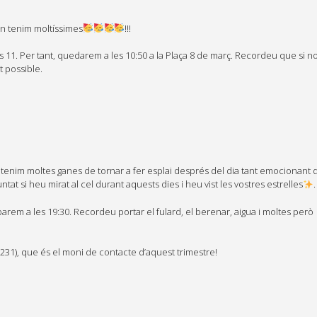
n tenim moltíssimes
!!!
les 11. Per tant, quedarem a les 10:50 a la Plaça 8 de març. Recordeu que si 
t possible.
 tenim moltes ganes de tornar a fer esplai després del dia tant emocionant
tat si heu mirat al cel durant aquests dies i heu vist les vostres estrelles
.
m a les 19:30. Recordeu portar el fulard, el berenar, aigua i moltes però
 231), que és el moni de contacte d’aquest trimestre!