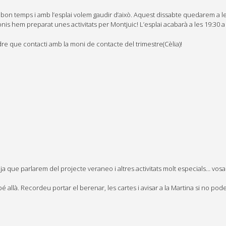
bon temps i amb l’esplai volem gaudir d’això. Aquest dissabte quedarem a le
is hem preparat unes activitats per Montjuic! L’esplai acabarà a les 19:30 a 
re que contacti amb la moni de contacte del trimestre(Cèlia)!
ja que parlarem del projecte veraneo i altres activitats molt especials… vosa
bé allà. Recordeu portar el berenar, les cartes i avisar a la Martina si no pod