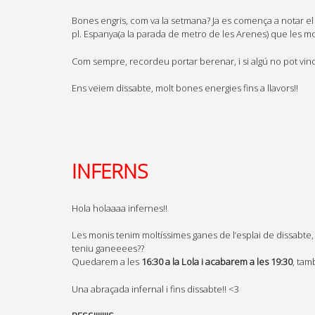
Bones engris, com va la setmana? Ja es comença a notar el 
pl. Espanya(a la parada de metro de les Arenes) que les mon
Com sempre, recordeu portar berenar, i si algú no pot vind
Ens veiem dissabte, molt bones energies fins a llavors!!
INFERNS
Hola holaaaa infernes!!
Les monis tenim moltíssimes ganes de l’esplai de dissabte, 
teniu ganeeees??
Quedarem a les
16:30 a la Lola i acabarem a les 19:30
, tam
Una abraçada infernal i fins dissabte!! <3