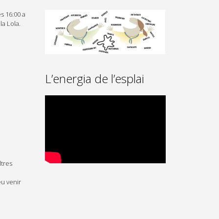
s 16:00 a
la Lola.
L’energia de l’esplai
ltres
eu venir