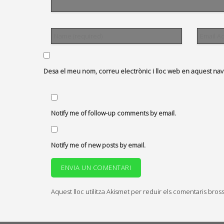
Desa el meu nom, correu electrònic i lloc web en aquest na
Notify me of follow-up comments by email.
Notify me of new posts by email.
Aquest lloc utilitza Akismet per reduir els comentaris bros