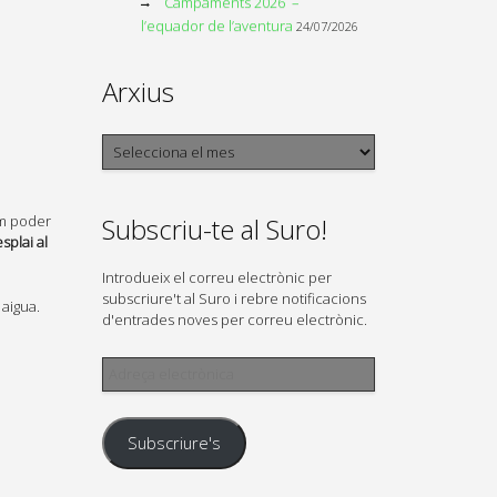
Campaments 2026 –
l’equador de l’aventura
24/07/2026
Arxius
Arxius
Subscriu-te al Suro!
am poder
splai al
Introdueix el correu electrònic per
subscriure't al Suro i rebre notificacions
 aigua.
d'entrades noves per correu electrònic.
Adreça
electrònica
Subscriure's