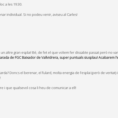
loc a les 19:30.
nar individual. Si no podeu venir, aviseu al Carles!
… un altre gran esplai! Bé, de fet el que voliem fer dissabte passat però no v
arada de FGC Baixador de Vallvidrera, super puntuals siusplau! Acabarem l’e
a? Doncs el berenar, el fulard, molta energia de l’esplai (però de veritat) i
!
re i que qualsevol cosa li heu de comunicar a ell!