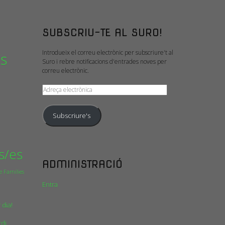
SUBSCRIU-TE AL SURO!
Introdueix el correu electrònic per subscriure't al
is
Suro i rebre notificacions d'entrades noves per
correu electrònic.
Adreça
electrònica
Subscriure's
s/es
ADMINISTRACIÓ
e Famílies
Entra
 dia!
rdi