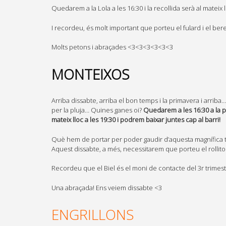
Quedarem a la Lola a les 16:30 i la recollida serà al mateix l
I recordeu, és molt important que porteu el fulard i el bere
Molts petons i abraçades <3<3<3<3<3<3
MONTEIXOS
Arriba dissabte, arriba el bon temps i la primavera i arriba
per la pluja… Quines ganes oi?
Quedarem a les 16:30 a la p
mateix lloc a les 19:30 i podrem baixar juntes cap al barri!
Què hem de portar per poder gaudir d’aquesta magnífica tard
Aquest dissabte, a més, necessitarem que porteu el rollito
Recordeu que el Biel és el moni de contacte del 3r trimest
Una abraçada! Ens veiem dissabte <3
ENGRILLONS