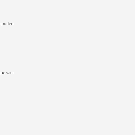
no podeu
 que vam