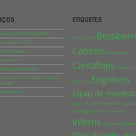
AÇOS
ETIQUETES
Bessiberr
niversari Centre d'Esplai Boix
AGO
Any nou!
is Catalans, ESPLAC
Cabirols
 de Joves Queix
Campaments
a Lliure el Sol
Cantallops
Castanyada
ent Laic i Progressista
Engrillons
iació de Veïns i Veïnes de l’Esquerra
Els 40 cims
Eixample
Equip de monitor
cte Localitza’t
Excursió d'Hivern
Excursió
Excursió d
Excursió de la Neu
Halloween
Inferns
Primer
Konjuntivitis
Reunió de famílies
Sant Jo