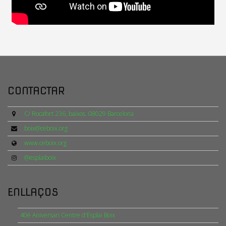
CONTACTAR
C/ Rocafort 236, baixos. 08029 Barcelona
boix@ceboix.org
www.ceboix.org
@esplaiboix
ENLLAÇOS
40è Aniversari Centre d'Esplai Boix