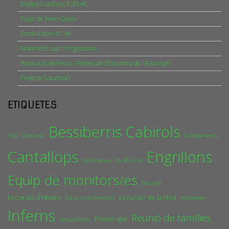
Esplais Catalans, ESPLAC
Casal de Joves Queix
Escola Lliure el Sol
Moviment Laic i Progressista
Associació de Veïns i Veïnes de l’Esquerra de l’Eixample
Projecte Localitza’t
ETIQUETES
Bessiberris
Cabirols
AGO
Any nou!
Campaments
Cantallops
Engrillons
Castanyada
Els 40 cims
Equip de monitors/es
Excursió
Excursió d'Hivern
Excursió de la Neu
Excursió de Famílies
Halloween
Inferns
Reunió de famílies
Primer dia!
Konjuntivitis