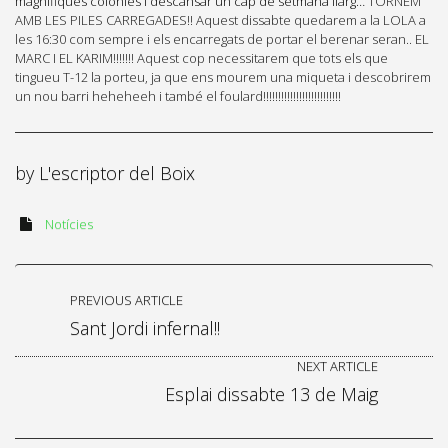
magnífiques colònies i descansar un cap de setmana llarg…
TORNEM
AMB LES PILES CARREGADES!! Aquest dissabte quedarem a la LOLA a
les 16:30 com sempre i els encarregats de portar el berenar seran.. EL
MARC I EL KARIM!!!!!!! Aquest cop necessitarem que tots els que
tingueu T-12 la porteu, ja que ens mourem una miqueta i descobrirem
un nou barri heheheeh i també el foulard!!!!!!!!!!!!!!!!!!!!!!!!!!
by
L'escriptor del Boix
Notícies
PREVIOUS ARTICLE
Sant Jordi infernal!!
NEXT ARTICLE
Esplai dissabte 13 de Maig