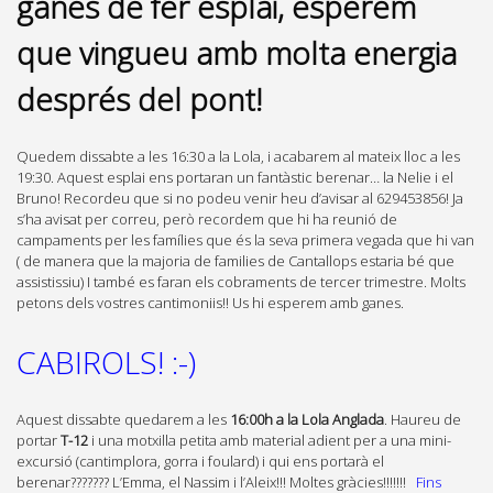
ganes de fer esplai, esperem
que vingueu amb molta energia
després del pont!
Quedem dissabte a les 16:30 a la Lola, i acabarem al mateix lloc a les
19:30. Aquest esplai ens portaran un fantàstic berenar… la Nelie i el
Bruno! Recordeu que si no podeu venir heu d’avisar al 629453856! Ja
s’ha avisat per correu, però recordem que hi ha reunió de
campaments per les famílies que és la seva primera vegada que hi van
( de manera que la majoria de families de Cantallops estaria bé que
assistissiu) I també es faran els cobraments de tercer trimestre. Molts
petons dels vostres cantimoniis!! Us hi esperem amb ganes.
CABIROLS! :-)
Aquest dissabte quedarem a les
16:00h a la Lola Anglada
. Haureu de
portar
T-12
i una motxilla petita amb material adient per a una mini-
excursió (cantimplora, gorra i foulard) i qui ens portarà el
berenar??????? L’Emma, el Nassim i l’Aleix!!! Moltes gràcies!!!!!!!
Fins