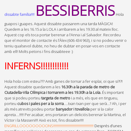
BESSIBERRIS
dissabte família!!!!
Hola
guapos i guapes. Aquest dissabte passarem una tarda MÀGICA!
Quedem a les 16.15 a la LOLA i arribarem a les 19.30 al mateix lloc.
Aquest cop els toca portar berenar a l’Anna i al Salvador. Recordeu
que el monitor de contacte és l’Àlex (606 434 963), i si no podeu venir o
teniu qualsevol dubte, no heu de dubtar en posar-vos en contacte
amb ell! Molts petons i fins dissabteee :)
INFERNS!!!!!!!!!!!!
Hola hola com esteu??? Amb ganes de tornar a fer esplai, oi que si?!?!
Aquest dissabte quedarem a les
16.30h a la parada de metro de
Ciutadella-Vila Olímpica i
tornarem a les 19.30h a la Lola.
És important
que si podeu porteu
targeta de metro
i a més, els que en tingueu,
porteu
cubos i pales per a la sorra
…..txan txan per que serà…? Ah, i per
als més atrevits podeu portar
banyador i tovallola
per si la calor
apreta….!!!!! Per acabar, ens portaran un deliciós berenar la Martina, el
Víctor i la Masseni!!! Això es tot, fins dissabte!!!!
ENGRILLOOOOOOOOONS!!!!!!!!!!!!!!!!!!!!!!!!!!!!!!!!!!!!!!!!!!!!!!
Després d’unes