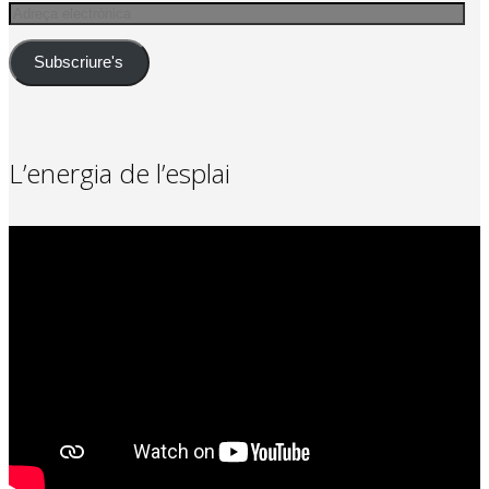
Adreça
electrònica
Subscriure's
L’energia de l’esplai