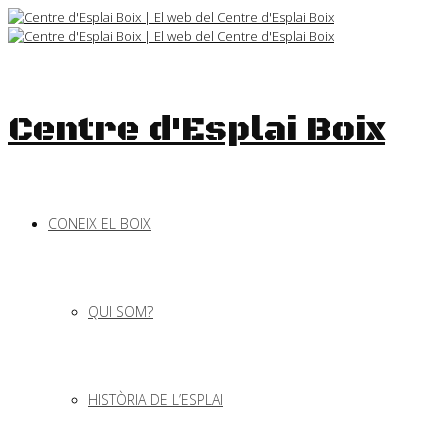
Skip
to
content
Centre d'Esplai Boix
CONEIX EL BOIX
QUI SOM?
HISTÒRIA DE L’ESPLAI