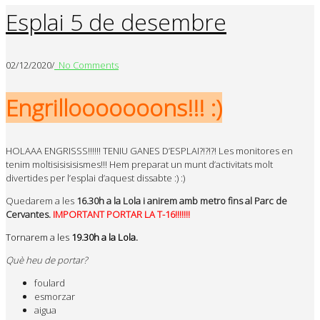
Esplai 5 de desembre
02/12/2020
/
No Comments
Engrillooooooons!!! :)
HOLAAA ENGRISSS!!!!!! TENIU GANES D’ESPLAI?!?!?! Les monitores en
tenim moltisisisisismes!!! Hem preparat un munt d’activitats molt
divertides per l’esplai d’aquest dissabte :) :)
Quedarem a les
16.30h a la Lola i anirem amb metro fins al Parc de
Cervantes.
IMPORTANT PORTAR LA T-16!!!!!!!
Tornarem a les
19.30h a la Lola.
Què heu de portar?
foulard
esmorzar
aigua