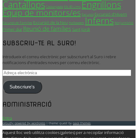
Cantallops
Engrillons
Castanyada
Els 40 cims
Equip de monitors/es
Excursió d'Hivern
Excursió
Inferns
Excursió de la Neu
Excursió de Famílies
Halloween
Konjuntivitis
Reunió de famílies
Primer dia!
Sant Jordi
SUBSCRIU-TE AL SURO!
Introdueix el correu electrònic per subscriure't al Suro i rebre
notificacions d'entrades noves per correu electrònic.
Adreça
electrònica
Subscriure's
ADMINISTRACIÓ
Entra
proudly powered by wordpress
|
theme: quest by
pace themes
.
Aquest lloc web utilitza cookies (galetes) per a recopilar informació