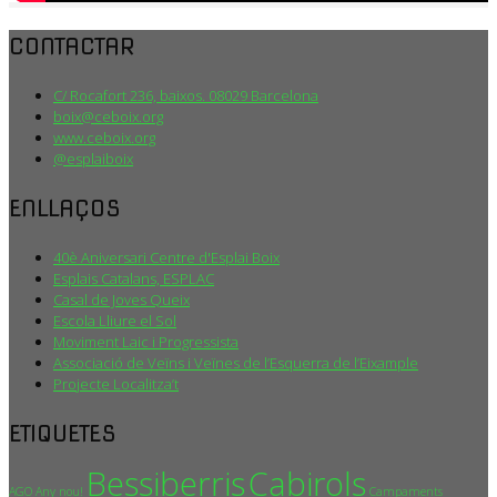
CONTACTAR
C/ Rocafort 236, baixos. 08029 Barcelona
boix@ceboix.org
www.ceboix.org
@esplaiboix
ENLLAÇOS
40è Aniversari Centre d'Esplai Boix
Esplais Catalans, ESPLAC
Casal de Joves Queix
Escola Lliure el Sol
Moviment Laic i Progressista
Associació de Veïns i Veïnes de l’Esquerra de l’Eixample
Projecte Localitza’t
ETIQUETES
Bessiberris
Cabirols
AGO
Any nou!
Campaments