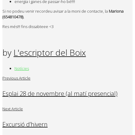
energia i ganes de passar-ho bé!!!!
Si no podeu venir recordeu avisar a la moni de contacte, la
Mariona
(654810478).
Res més!!! fins dissabteee <3
by
L'escriptor del Boix
Notícies
Previous Article
Esplai 28 de novembre (al matí presencial)
Next Article
Excursió d’hivern