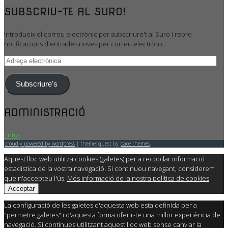
SUBSCRIU-TE AL SURO!
Introdueix el correu electrònic per subscriure't al Suro i rebre
notificacions d'entrades noves per correu electrònic.
Adreça
electrònica
Subscriure's
ADMINISTRACIÓ
Entra
proudly powered by wordpress
|
theme: quest by
pace themes
.
Aquest lloc web utilitza cookies (galetes) per a recopilar informació
estadística de la vostra navegació. Si continueu navegant, considerem
que n'accepteu l'ús.
Més informació de la nostra política de cookies
Acceptar
La configuració de les galetes d'aquesta web esta definida per a
"permetre galetes" i d'aquesta forma oferir-te una millor experiència de
navegació. Si continues utilitzant aquest lloc web sense canviar la