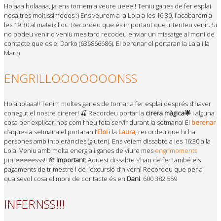
Holaaa holaaaa, ja ens tornem a veure ueee!! Teniu ganes de fer esplai
nosaltres moltissimeees :) Ens veurem a la Lola a les 16 30, i acabarem a
les 19 30 al mateix lloc. Recordeu que és important que intenteu venir. Si
no podeu venir o veniu mes tard recodeu enviar un missatge al moni de
contacte que es el Darko (636866686). El berenar el portaran la Laia i la
Mar :)
ENGRILLOOOOOOONSS
Holaholaaa!! Tenim moltes ganes de tornar a fer
esplai
després d’haver
conegut el nostre cirerer! 🍒 Recordeu portar la
cirera
màgica🌟
i alguna
cosa per explicar-nos com l’heu feta servir durant la setmana! El
berenar
d’aquesta setmana el portaran l’
Eloi
i la
Laura
, recordeu que hi ha
persones amb intoleràncies (gluten). Ens veiem dissabte a les 16:30 a la
Lola. Veniu amb molta energia i ganes de viure mes
engrimoments
junteeeeesss!! 🌸
Important
: Aquest dissabte s’han de fer també els
pagaments de trimestre i de l’excursió d’hivern! Recordeu que per a
qualsevol cosa el moni de contacte és en
Dani
: 600 382 559
INFERNSS!!!