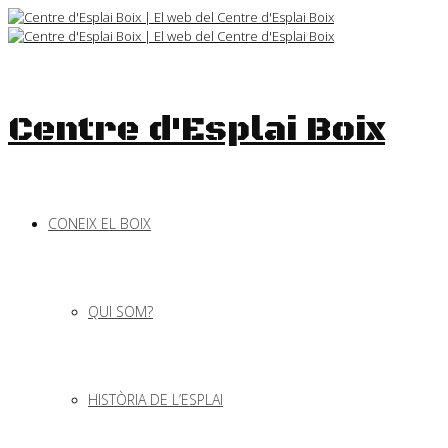
Skip
to
content
Centre d'Esplai Boix
CONEIX EL BOIX
QUI SOM?
HISTÒRIA DE L’ESPLAI