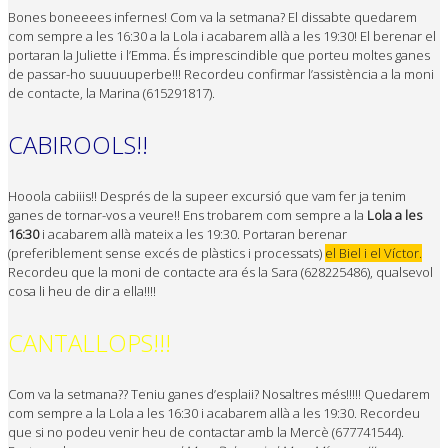
Bones boneeees infernes! Com va la setmana? El dissabte quedarem
com sempre a les 16:30 a la Lola i acabarem allà a les 19:30! El berenar el
portaran la Juliette i l’Emma. És imprescindible que porteu moltes ganes
de passar-ho suuuuuperbe!!! Recordeu confirmar l’assistència a la moni
de contacte, la Marina (615291817).
CABIROOLS!!
Hooola cabiiis!! Després de la supeer excursió que vam fer ja tenim
ganes de tornar-vos a veure!! Ens trobarem com sempre a la
Lola a les
16:30
i acabarem allà mateix a les 19:30. Portaran berenar
(preferiblement sense excés de plàstics i processats)
el Biel i el Víctor.
Recordeu que la moni de contacte ara és la Sara (628225486), qualsevol
cosa li heu de dir a ella!!!!
CANTALLOPS!!!
Com va la setmana?? Teniu ganes d’esplaii? Nosaltres més!!!!! Quedarem
com sempre a la Lola a les 16:30 i acabarem allà a les 19:30. Recordeu
que si no podeu venir heu de contactar amb la Mercè (677741544).