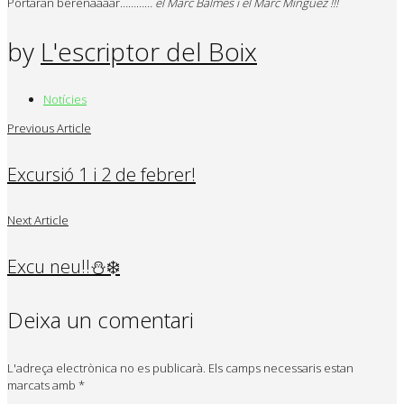
Portaran berenaaaar…………
el Marc Balmes i el Marc Mínguez !!!
by
L'escriptor del Boix
Notícies
Previous Article
Excursió 1 i 2 de febrer!
Next Article
Excu neu!!⛄️❄️
Deixa un comentari
L'adreça electrònica no es publicarà.
Els camps necessaris estan
marcats amb
*