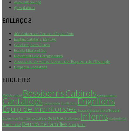
www.ceboix.org
@esplaiboix
ENLLAÇOS
40è Aniversari Centre d'Esplai Boix
Esplais Catalans, ESPLAC
Casal de Joves Queix
Escola Lliure el Sol
Moviment Laic i Progressista
Associació de Veïns i Veïnes de l’Esquerra de l’Eixample
Projecte Localitza’t
ETIQUETES
Bessiberris
Cabirols
AGO
Any nou!
Campaments
Cantallops
Engrillons
Castanyada
Els 40 cims
Equip de monitors/es
Excursió d'Hivern
Excursió
Inferns
Excursió de la Neu
Excursió de Famílies
Halloween
Konjuntivitis
Reunió de famílies
Primer dia!
Sant Jordi