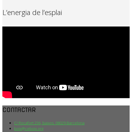
L’energia de l’esplai
CONTACTAR
C/ Rocafort 236, baixos. 08029 Barcelona
boix@ceboix.org