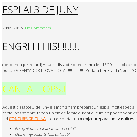
ESPLAI 3 DE JUNY
28/05/2017
/
No Comments
ENGRIIIIIIIIIIS!!!!!!!!!
(perdoneu pel retard) Aquest dissabte quedarem a les 16:30 a la Lola amb l
portar??? BANYADOR I TOVALLOLA!!!!!!!!!!!!!!!!!!!!! Portarà berenar la Nora i l
CANTALLOPS!!
Aquest dissabte 3 de juny els monis hem preparat un esplai molt especial
cantallops sempre tenen un dia de l’amic durant el curs on poden venir am
UN
CONCURS DE CUINA
! Heu de portar un
menjar preparat per vosaltres
i
Per què has triat aquesta recepta?
Quins ingredients has utilitzat?