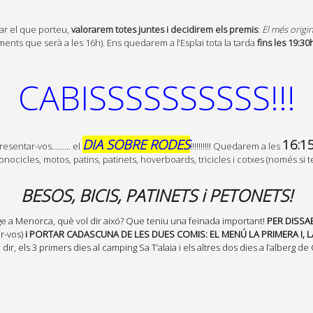
ar el que porteu,
valorarem totes juntes i decidirem els premis
:
El més origin
nts que serà a les 16h). Ens quedarem a l’Esplai tota la tarda
fins les 19:30
CABISSSSSSSSSS!!!
DIA SOBRE RODES
16:1
 presentar-vos……… el
!!!!!!!!!! Quedarem a les
cicles, motos, patins, patinets, hoverboards, tricicles i cotxes (només si ten
BESOS, BICIS, PATINETS i PETONETS!
tge a Menorca, què vol dir aixó? Que teniu una feinada important!
PER DISSA
r-vos)
i PORTAR CADASCUNA DE LES DUES COMIS: EL MENÚ LA PRIMERA I, L
 els 3 primers dies al camping Sa T’alaia i els altres dos dies a l’alberg de 