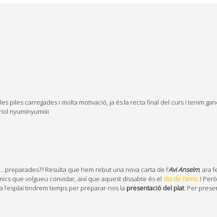
es piles carregades i molta motivació, ja és la recta final del curs i tenim
’Oriol nyuminyumiiii
…. preparades?? Resulta que hem rebut una nova carta de l’
Avi Anselm
, ara 
ics que volgueu convidar, així que aquest dissabte és el
dia de l’amic
! Però
 a l’esplai tindrem temps per preparar-nos la
presentació del plat
. Per prese