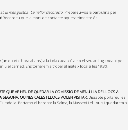
al
,
El més gustós
i
La millor decoració
. Prepareu-vos la panxulina per
h
! Recordeu que la moni de contacte aquest trimestre és
5
(un quart d’hora abans!) a la Lola cadascú amb el seu artilugi rodant per
iu el carnet). Ens tornarem a trobar al mateix local a les 19:30.
BTE QUE VE HEU DE QUEDAR LA COMISSIÓ DE MENÚ I LA DE LLOCS A
A SEGONA, QUINES CALES I LLOCS VOLEN VISITAR.
Dissabte portareu les
Ciutadella.
Portaran el berenar la Salma, la Masseni i el Louis i quedarem a