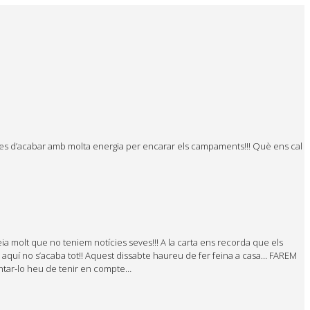
 ganes d’acabar amb molta energia per encarar els campaments!!! Què ens cal
feia molt que no teniem notícies seves!!! A la carta ens recorda que els
 aquí no s’acaba tot!! Aquest dissabte haureu de fer feina a casa… FAREM
ntar-lo heu de tenir en compte…