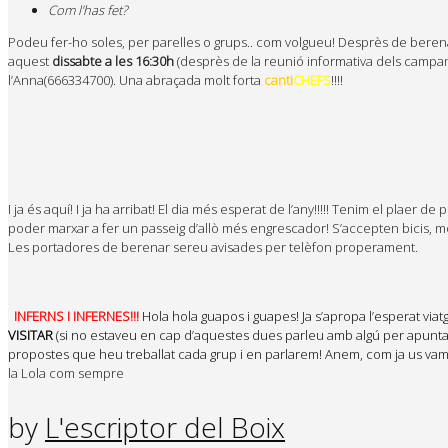
Com l’has fet?
Podeu fer-ho soles, per parelles o grups.. com volgueu! Desprès de beren
aquest
dissabte a les 16:30h
(desprès de la reunió informativa dels campame
l’Anna(666334700). Una abraçada molt forta
canti
CHEFS
!!!!
I ja és aquí! I ja ha arribat! El dia més esperat de l’a
ny!!!!! Tenim el plaer de
poder marxar a fer un passeig d’allò més engrescador! S’accepten bicis, mono
Les portadores de berenar sereu avisades per telèfon properament.
INFERNS I INFERNES!!!
Hola hola guapos i guapes! Ja s’apropa l’esperat via
VISITAR
(si no estaveu en cap d’aquestes dues parleu amb algú per apunta
propostes que heu treballat cada grup i en parlarem! Anem, com ja us vam dir,
la Lola com sempre
by
L'escriptor del Boix