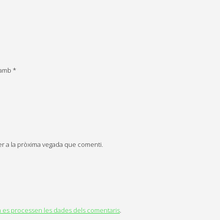
s amb
*
er a la pròxima vegada que comenti.
es processen les dades dels comentaris
.