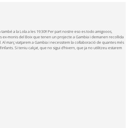
també a la Lola a les 19:30!! Per part nostre eso es todo amigooos,
dus ex-monis del Boix que tenen un projecte a Gambia i demanen recollida
 Al març viatjarem a Gambia i necessitem la col·laboració de quantes més
fants. Si teniu calçat, que no sigui d’hivern, que ja no utilitzeu estarem