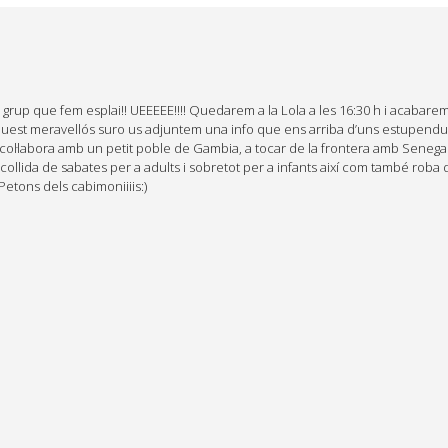
up que fem esplai!! UEEEEE!!!! Quedarem a la Lola a les 16:30 h i acabarem 
ar aquest meravellós suro us adjuntem una info que ens arriba d’uns estupen
l·labora amb un petit poble de Gambia, a tocar de la frontera amb Senegal.
lida de sabates per a adults i sobretot per a infants així com també roba d’in
Petons dels cabimoniiiis:)