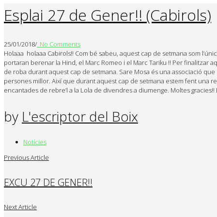
Esplai 27 de Gener!! (Cabirols)
25/01/2018
/
No Comments
Holaaa holaaa Cabirols!! Com bé sabeu, aquest cap de setmana som l’únic gr
portaran berenar la Hind, el Marc Romeo i el Marc Tariku !! Per finalitz
de roba durant aquest cap de setmana. Sare Mosa és una associació que co
persones millor. Així que durant aquest cap de setmana estem fent una recol
encantades de rebre’l a la Lola de divendres a diumenge. Moltes gracies!! 
by
L'escriptor del Boix
Notícies
Previous Article
EXCU 27 DE GENER!!
Next Article