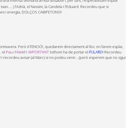
una intensa setmana arriba dissabte i, per tant, l’esperadíssim esplai
 txan……) l’Adrià, el Nassim, la Candela i l’Eduard. Recordeu que si
ganes i energia, DOLÇOS CABIPETONS!!
 primavera. Però ATENCIÓ!, quedarem directament al lloc on farem esplai,
… el
Pau
i l’
Alek
!! I
IMPORTANT
: tothom ha de portar el
F
U
L
A
R
D
! Recordeu
 I recordeu avisar (al Marc) si no podeu venir… (però esperem que no sigui