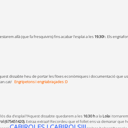
 estarem allà (que fa fresquiviris) fins acabar l’esplai a les
19.30
h.
Els engriafo
quest dissabte heu de portar les fitxes econòmiques i documentació que us 
ran.cat/
Engripetons i engriabraçades :D
lós dia d’esplai??Aquest dissabte quedarem a les
16:30 h
a la
Lola
i tornarem 
ol (675451420).
Extraa extraa!! Recordeu que el follet ens va demanar que h
CABIROLES I CABIROLS!!!