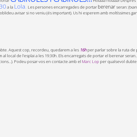
 mona!
Holaaa holaaa! Després d’
:30
Lola.
berenar
a la
Les persones encarregades de portar
seran: (txan
 oblideu avisar si no veniu (és important). Us hi esperem amb moltíssimes 
sabte. Aquest cop, recordeu, quedarem a les
16h
per parlar sobre la ruta de
 al local de l’esplai a les 19:30h. Els encarregats de portar el berenar seran
nacions…). Podeu posar-vos en contacte amb el
Marc Lop
per qualsevol dubte!