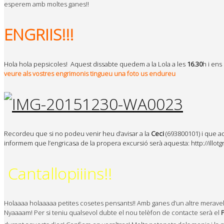
esperem amb moltes ganes!!
ENGRIIS!!!
Hola hola pepsicoles!
Aquest dissabte quedem a la Lola a les
16.30
h i ens
veure als vostres engrimonis tingueu
una foto us endureu
Recordeu que si no podeu venir heu d’avisar a la
Ceci
(693800101) i que a
informem que l’engricasa de la propera excursió serà aquesta: http://illotg
Cantallopiiins!!
Holaaaa holaaaaa petites cosetes pensants!! Amb ganes d’un altre meravel
Nyaaaam! Per si teniu qualsevol dubte el nou telèfon de contacte serà el
P