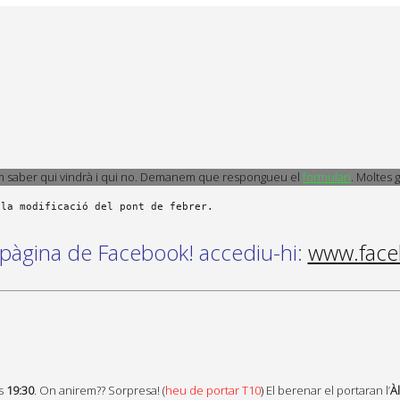
em saber qui vindrà i qui no. Demanem que respongueu el
formulari
. Moltes 
é pàgina de Facebook! accediu-hi:
www.face
es
19:30
. On anirem?? Sorpresa! (
heu de portar T10
)
El berenar el portaran l’
À