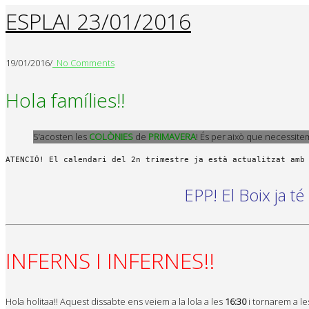
ESPLAI 23/01/2016
19/01/2016
/
No Comments
Hola famílies!!
S’acosten les
COLÒNIES
de
PRIMAVERA
! És per això que necessit
EPP! El Boix ja t
INFERNS I INFERNES!!
Hola holitaa!! Aquest dissabte ens veiem a la lola a les
16:30
i tornarem a l