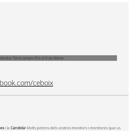
gràcies!
Teniu temps fins el 6 de febrer.
book.com/ceboix
lex
i la
Candela
! Molts petons dels vostres monitors i monitores que us