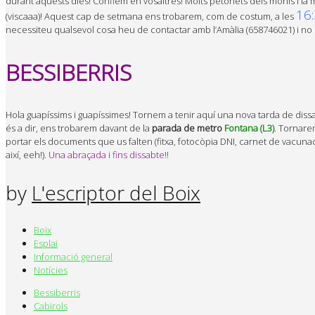
durant aquests dies! Confiem en vosaltres! Molts petonets dels monis i la
16
(viscaaa)! Aquest cap de setmana ens trobarem, com de costum, a les
necessiteu qualsevol cosa heu de contactar amb l’Amàlia (658746021) i no
BESSIBERRIS
Hola guapíssims i guapíssimes! Tornem a tenir aquí una nova tarda de dis
és a dir, ens trobarem davant de la
parada de metro
Fontana (L3)
. Tornarem
portar els documents que us falten (fitxa, fotocòpia DNI, carnet de vacu
així, eeh!).
Una abraçada i fins dissabte!!
by
L'escriptor del Boix
Boix
Esplai
Informació general
Notícies
Bessiberris
Cabirols