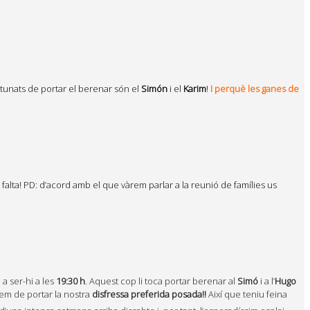
rtunats de portar el berenar són el
Simón
i el
Karim
!
I perquè les ganes de
falta!
PD: d’acord amb el que vàrem parlar a la reunió de famílies us
a ser-hi a les
19:30 h
. Aquest cop li toca portar berenar al
Simó
i a l’
Hugo
em de portar la nostra
disfressa preferida posada!!
Així que teniu feina