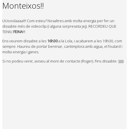
Monteixos!!
UUooolaaaa!!! Com esteu? Nosaltres amb molta energia per fer un
dissabte més de videoclip (i alguna sorpreseta jej). RECORDEU QUE
TENIU
FEINA
!!!
Ens veurem dissabte a les
16h30
a la Lola, i acabarem a les 19h30, com
sempre. Haureu de portar berenar, cantimplora amb aigua, el foulard i
molta energia i ganes.
Si no podeu venir, aviseu al moni de contacte (Roger). Fins dissabte :))))))