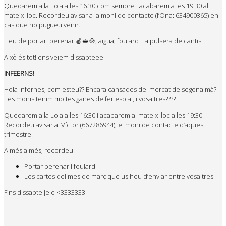
Quedarem a la Lola a les 16.30 com sempre i acabarem a les 19.30 al
mateix lloc. Recordeu avisar a la moni de contacte (l’Ona: 634900365) en
cas que no pugueu venir.
Heu de portar: berenar 🍎🥪🍪, aigua, foulard i la pulsera de cantis.
Això és tot! ens veiem dissabteee
INFEERNS!
Hola infernes, com esteu?? Encara cansades del mercat de segona mà?
Les monis tenim moltes ganes de fer esplai, i vosaltres????
Quedarem a la Lola a les 16:30 i acabarem al mateix lloc a les 19:30.
Recordeu avisar al Víctor (667286944), el moni de contacte d’aquest
trimestre.
A més a més, recordeu:
Portar berenar i foulard
Les cartes del mes de març que us heu d’enviar entre vosaltres
Fins dissabte jeje <3333333