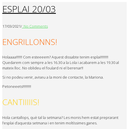
ESPLAI 20/03
17/03/2021
/
No Comments
ENGRILLONNS!
Holaaaa!!!!!!! Com esteeeem? Aquest dissabte tenim esplai!!!!!!!!!
Quedarem com sempre a les 16.30 a la Lola i acabarem a les 19.30 al
mateix lloc. No oblideu el foulard ni el berenar!!
Si no podeu venir, aviseu a la moni de contacte, la Mariona.
Petoneeets!!!!!!!!!!
CANTIIIIIS!
Hola cantallops, què tal la setmana? Les monis hem estat preprarant
l’esplai d’aquesta setmana i en tenim moltíssimes ganes.