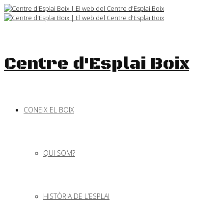
Skip
to
content
Centre d'Esplai Boix
CONEIX EL BOIX
QUI SOM?
HISTÒRIA DE L’ESPLAI