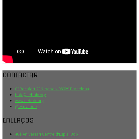
CONTACTAR
C/ Rocafort 236, baixos. 08029 Barcelona
boix@ceboix.org
www.ceboix.org
@esplaiboix
ENLLAÇOS
40è Aniversari Centre d'Esplai Boix