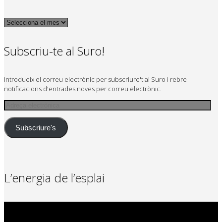
Arxius
Subscriu-te al Suro!
Introdueix el correu electrònic per subscriure't al Suro i rebre
notificacions d'entrades noves per correu electrònic.
Adreça
electrònica
Subscriure's
L’energia de l’esplai