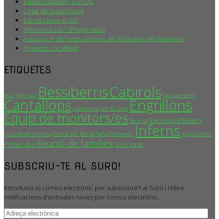
Esplais Catalans, ESPLAC
Casal de Joves Queix
Escola Lliure el Sol
Moviment Laic i Progressista
Associació de Veïns i Veïnes de l’Esquerra de l’Eixample
Projecte Localitza’t
ETIQUETES
Bessiberris
Cabirols
AGO
Any nou!
Campaments
Cantallops
Engrillons
Castanyada
Els 40 cims
Equip de monitors/es
Excursió d'Hivern
Excursió
Inferns
Excursió de la Neu
Excursió de Famílies
Halloween
Konjuntivitis
Reunió de famílies
Primer dia!
Sant Jordi
SUBSCRIU-TE AL SURO!
Introdueix el correu electrònic per subscriure't al Suro i rebre
notificacions d'entrades noves per correu electrònic.
Adreça