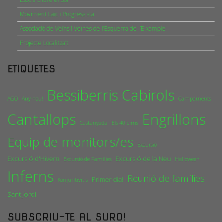
Moviment Laic i Progressista
Associació de Veïns i Veïnes de l’Esquerra de l’Eixample
Projecte Localitza’t
ETIQUETES
Bessiberris
Cabirols
AGO
Any nou!
Campaments
Cantallops
Engrillons
Castanyada
Els 40 cims
Equip de monitors/es
Excursió
Excursió d'Hivern
Excursió de la Neu
Excursió de Famílies
Halloween
Inferns
Reunió de famílies
Primer dia!
Konjuntivitis
Sant Jordi
SUBSCRIU-TE AL SURO!