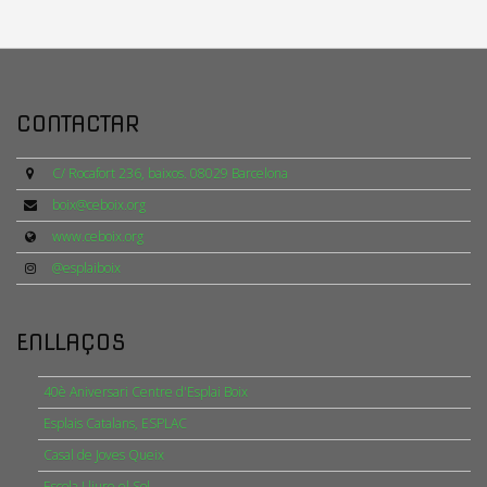
CONTACTAR
C/ Rocafort 236, baixos. 08029 Barcelona
boix@ceboix.org
www.ceboix.org
@esplaiboix
ENLLAÇOS
40è Aniversari Centre d'Esplai Boix
Esplais Catalans, ESPLAC
Casal de Joves Queix
Escola Lliure el Sol