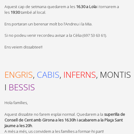
Aquest cap de setmana quedarem a les
16.30 a Lola
i tornarem a
les
19:30
també al local.
Ens portaran un berenar molt bo l’Andreu i la Mia.
Si no podeu venir recordeu avisar a la Cèlia (697 53 63 61).
Ens veiem dissabtee!!
ENGRIS
,
CABIS
,
INFERNS
, MONTIS
I
BESSIS
Hola famílies,
Aquest dissabte no farem esplai normal. Quedarem a la
superilla de
Consell de Cent amb Girona a les 16.30h i acabarem a la Plaça Sant
Jaume a les 20h
.
A més a més, us convidem a les famílies a formar-hi part!