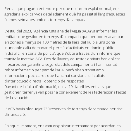
Per tal que pugueu entendre per què no farem esplai normal, ens
agradaria explicar-vos detalladament què ha passat al llarg d’aquestes
últimes setmanes amb els terrenys d’acampada.
L’estiu del 2023, l’Agència Catalana de l’Aigua (ACA) va informar les
entitats que gestionen terrenys d’acampada que per poder acampar
en zones a menys de 100 metres de la llera del riu o a una zona
inundable calia demanar el ‘permís d’activitats en domini públic
hidràulic i en zona de policia’, que s’obté a través d’un informe que
tramita la mateixa ACA. Des de llavors, aquestes entitats han aplicat
mesures per garantir la seguretat dels campaments i han intentat
rebre informació per part de l’ACA, però s’han trobat amb
informacions poc clares que han anat canviant i dificultats
d’interlocució directa i obtenció de respostes.
Davant de la falta d’informació, el dia 29 d’abril les entitats que
gestionen terrenys van posar a coneixement de les federacions l’estat
de la situació:
L’ ACA havia bloquejat 230 reserves de terrenys d’acampada per risc
d’inundació.
En aquell moment, ens vam organitzar internament per acordar les