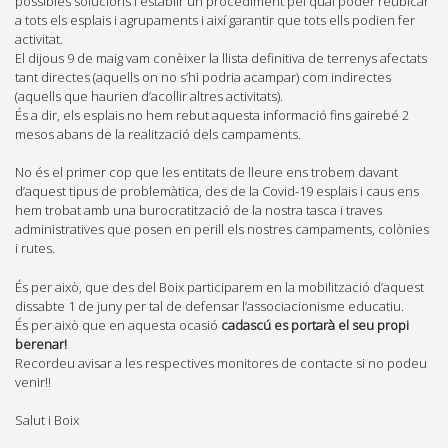
possibles solucions i establir un procediment pel qual poder reubicar
a tots els esplais i agrupaments i així garantir que tots ells podien fer
activitat.
El dijous 9 de maig vam conèixer la llista definitiva de terrenys afectats
tant directes (aquells on no s’hi podria acampar) com indirectes
(aquells que haurien d’acollir altres activitats).
És a dir, els esplais no hem rebut aquesta informació fins gairebé 2
mesos abans de la realització dels campaments.
No és el primer cop que les entitats de lleure ens trobem davant
d’aquest tipus de problemàtica, des de la Covid-19 esplais i caus ens
hem trobat amb una burocratització de la nostra tasca i traves
administratives que posen en perill els nostres campaments, colònies
i rutes.
És per això, que des del Boix participarem en la mobilització d’aquest
dissabte 1 de juny per tal de defensar l’associacionisme educatiu.
És per això que en aquesta ocasió
cadascú es portarà el seu propi
berenar!
Recordeu avisar a les respectives monitores de contacte si no podeu
venir!!
Salut i Boix