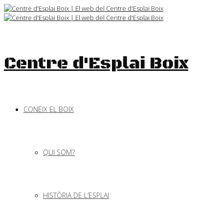
Skip
to
content
Centre d'Esplai Boix
CONEIX EL BOIX
QUI SOM?
HISTÒRIA DE L’ESPLAI