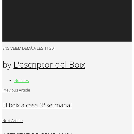
ENS VEIEM DEMÀ A LES 11:30!!
by
L'escriptor del Boix
Notícies
Previous Article
El boix a casa 3ª setmana!
Next Article