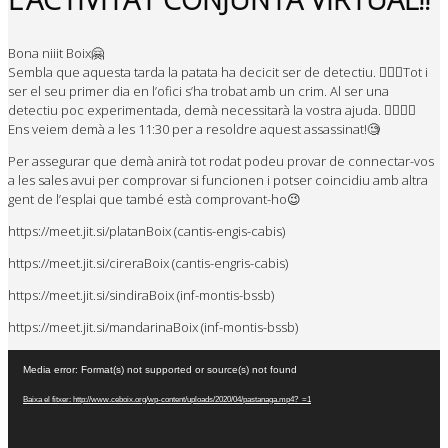
Bona niiit Boix🤗
Sembla que aquesta tarda la patata ha decicit ser de detectiu. 🕵🏼‍♀Tot i
ser el seu primer dia en l’ofici s’ha trobat amb un crim. Al ser una
detectiu poc experimentada, demà necessitarà la vostra ajuda. 🕴🏻🕴🏻
Ens veiem demà a les 11:30 per a resoldre aquest assassinat!🧐
Per assegurar que demà anirà tot rodat podeu provar de connectar-vos
a les sales avui per comprovar si funcionen i potser coincidiu amb altra
gent de l’esplai que també està comprovant-ho😉
https://meet.jit.si/platanBoix (cantis-engis-cabis)
https://meet.jit.si/cireraBoix (cantis-engris-cabis)
https://meet.jit.si/sindiraBoix (inf-montis-bssb)
https://meet.jit.si/mandarinaBoix (inf-montis-bssb)
Reproductor
Media error: Format(s) not supported or source(s) not found
de
vídeo
Baixa el fitxer: http://www.ceboix.org/wp-content/uploads/2020/04/pastanaga.mp4?_=1