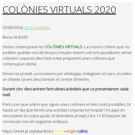
COLÒNIES VIRTUALS 2020
07/04/2020
/
No Comments
Bona nit BOIX!
Demà començarem les
COLÒNIES VIRTUALS
. Les monis crèiem que no
podíem quedar-nos de braços creuats veient com ens quedàvem sense
colònies i aquests dies hem estat preparant unes colònies que
començaran demà.
Dimecres al matí, us enviarem per whatsapp, instagram i el suro un vídeo
on infants i joves descobriran el centre d’interès.
Durant cinc dies anirem fent vàries activitats que us presentarem cada
matí.
Però com que volem que siguin unes colònies el més reals possibles, hi
haurà un dia que farem una activitat conjunta tot l’esplai! I és aquí on
necessitem la vostra ajuda: el divendres al matí a les 11:30 haurem de
connectar-nos als següents enllaços:
https://meet.jit.si/platanBoix (
cantis
–
engis
–
cabis
)