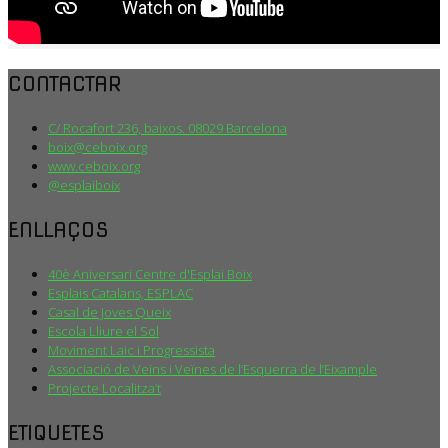
CONTACTAR
C/ Rocafort 236, baixos. 08029 Barcelona
boix@ceboix.org
www.ceboix.org
@esplaiboix
ENLLAÇOS
40è Aniversari Centre d'Esplai Boix
Esplais Catalans, ESPLAC
Casal de Joves Queix
Escola Lliure el Sol
Moviment Laic i Progressista
Associació de Veïns i Veïnes de l’Esquerra de l’Eixample
Projecte Localitza’t
ETIQUETES