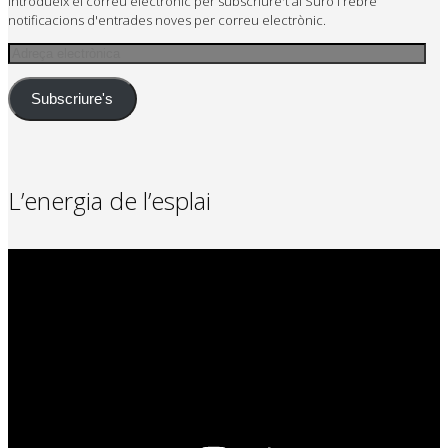
Introdueix el correu electrònic per subscriure't al Suro i rebre
notificacions d'entrades noves per correu electrònic.
Adreça
electrònica
Subscriure's
L’energia de l’esplai