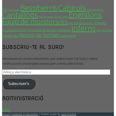
Bessiberris
Cabirols
AGO
Any nou!
Campaments
Cantallops
Engrillons
Castanyada
Els 40 cims
Equip de monitors/es
Excursió d'Hivern
Excursió
Inferns
Excursió de la Neu
Excursió de Famílies
Halloween
Konjuntivitis
Reunió de famílies
Primer dia!
Sant Jordi
SUBSCRIU-TE AL SURO!
Introdueix el correu electrònic per subscriure't al Suro i rebre
notificacions d'entrades noves per correu electrònic.
Adreça
electrònica
Subscriure's
ADMINISTRACIÓ
Entra
proudly powered by wordpress
|
theme: quest by
pace themes
.