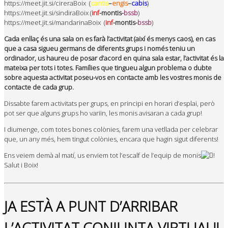
https://meet.jit.si/cireraBoix (
cantis
–
engis
–
cabis
)
https://meet.jit.si/sindiraBoix (
inf
-montis-
bssb
)
https://meet.jit.si/mandarinaBoix (
inf
-montis-
bssb
)
Cada enllaç és una sala on es farà l’activitat (així és menys caos), en cas
que a casa sigueu germans de diferents grups i només teniu un
ordinador, us haureu de posar d’acord en quina sala estar, l’activitat és la
mateixa per tots i totes. Famílies que tingueu algun problema o dubte
sobre aquesta activitat poseu-vos en contacte amb les vostres monis de
contacte de cada grup.
Dissabte farem activitats per grups, en principi en horari d’esplai, però
pot ser que alguns grups ho variïn, les monis avisaran a cada grup!
I diumenge, com totes bones colònies, farem una vetllada per celebrar
que, un any més, hem tingut colònies, encara que hagin sigut diferents!
Ens veiem demà al matí, us enviem tot l’escalf de l’equip de monis
!
Salut i Boix!
JA ESTÀ A PUNT D’ARRIBAR
L’ACTIVITAT CONJUNTA VIRTUAL!!