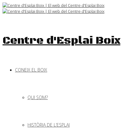
Skip
to
content
Centre d'Esplai Boix
CONEIX EL BOIX
QUI SOM?
HISTÒRIA DE L’ESPLAI