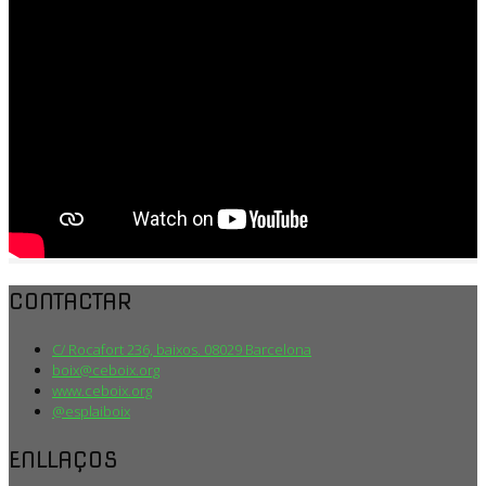
CONTACTAR
C/ Rocafort 236, baixos. 08029 Barcelona
boix@ceboix.org
www.ceboix.org
@esplaiboix
ENLLAÇOS