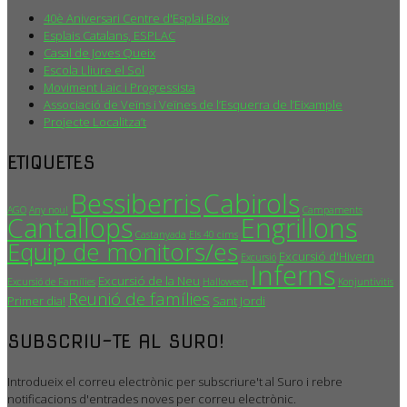
40è Aniversari Centre d'Esplai Boix
Esplais Catalans, ESPLAC
Casal de Joves Queix
Escola Lliure el Sol
Moviment Laic i Progressista
Associació de Veïns i Veïnes de l’Esquerra de l’Eixample
Projecte Localitza’t
ETIQUETES
Bessiberris
Cabirols
AGO
Any nou!
Campaments
Cantallops
Engrillons
Castanyada
Els 40 cims
Equip de monitors/es
Excursió d'Hivern
Excursió
Inferns
Excursió de la Neu
Excursió de Famílies
Halloween
Konjuntivitis
Reunió de famílies
Primer dia!
Sant Jordi
SUBSCRIU-TE AL SURO!
Introdueix el correu electrònic per subscriure't al Suro i rebre
notificacions d'entrades noves per correu electrònic.