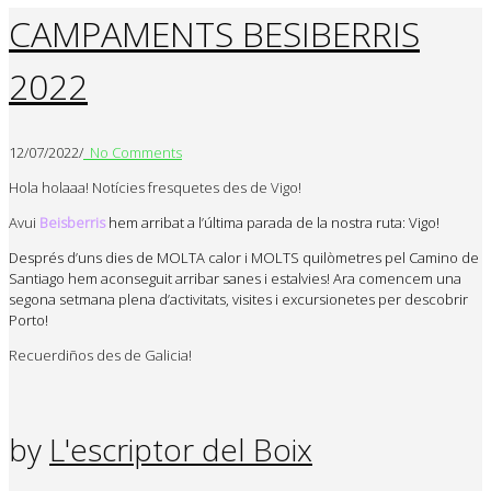
CAMPAMENTS BESIBERRIS
2022
12/07/2022
/
No Comments
Hola holaaa! Notícies fresquetes des de Vigo!
Avui
Beisberris
hem arribat a l’última parada de la nostra ruta: Vigo!
Després d’uns dies de MOLTA calor i MOLTS quilòmetres pel Camino de
Santiago hem aconseguit arribar sanes i estalvies! Ara comencem una
segona setmana plena d’activitats, visites i excursionetes per descobrir
Porto!
Recuerdiños des de Galicia!
by
L'escriptor del Boix