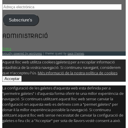
Adreça
electrònica
Subscriure's
ADMINISTRACIÓ
Entra
proudly powered by wordpress
|
theme: quest by
pace themes
.
Aquest lloc web utilitza cookies (galetes) per a recopilar informació
estadística de la vostra navegació. Si continueu navegant, considerem
que n'accepteu l'ús.
Més informació de la nostra política de cookies
Acceptar
La configuració de les galetes d'aquesta web esta definida per a
"permetre galetes" i d'aquesta forma oferir-te una millor experiència de
navegació. Si continues utilitzant aquest lloc web sense canviar la
configuració en aquesta web es defineix com a "permet galetes" per
donar-li la millor experiència possible la navegació. Si continueu
utilitzant aquest lloc web sense necessitat de canviar la configuració de
galetes o feu clic a "Acceptar" per sota de llavors vostè consent a això.