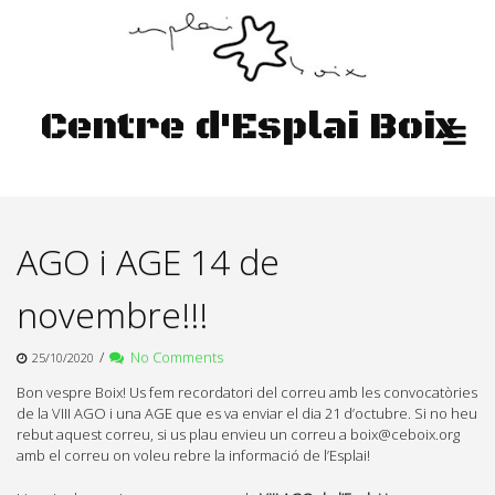
Skip
to
content
Centre d'Esplai Boix
AGO i AGE 14 de
novembre!!!
/
No Comments
25/10/2020
Bon vespre Boix! Us fem recordatori del correu amb les convocatòries
de la VIII AGO i una AGE que es va enviar el dia 21 d’octubre. Si no heu
rebut aquest correu, si us plau envieu un correu a boix@ceboix.org
amb el correu on voleu rebre la informació de l’Esplai!