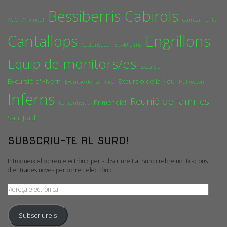
Bessiberris
Cabirols
AGO
Any nou!
Campaments
Cantallops
Engrillons
Castanyada
Els 40 cims
Equip de monitors/es
Excursió
Excursió d'Hivern
Excursió de la Neu
Excursió de Famílies
Halloween
Inferns
Reunió de famílies
Primer dia!
Konjuntivitis
Sant Jordi
SUBSCRIU-TE AL SURO!
Introdueix el correu electrònic per subscriure't al Suro i rebre notificacions
d'entrades noves per correu electrònic.
Adreça
electrònica
Subscriure's