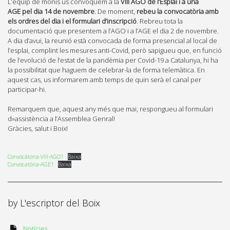
L’equip de monis us convoquem a la
VIII AGO de l’Esplai i a una
AGE
pel dia 14 de novembre
. De moment,
rebeu la convocatòria amb
els ordres del dia i el formulari d’inscripció
. Rebreu tota la
documentació que presentem a l’AGO i a l’AGE el dia 2 de novembre.
A dia d’avui, la reunió està convocada de forma presencial al local de
l’esplai, complint les mesures anti-Covid, però sapigueu que, en funció
de l’evolució de l’estat de la pandèmia per Covid-19 a Catalunya, hi ha
la possibilitat que haguem de celebrar-la de forma telemàtica. En
aquest cas, us informarem amb temps de quin serà el canal per
participar-hi.
Remarquem que, aquest any més que mai, respongueu al formulari
d»assistència a l’Assemblea Genral!
Gràcies, salut i Boix!
Convocàtoria-VIII-AGO1
Baixa
Convocatòria-AGE1
Baixa
by
L'escriptor del Boix
Notícies