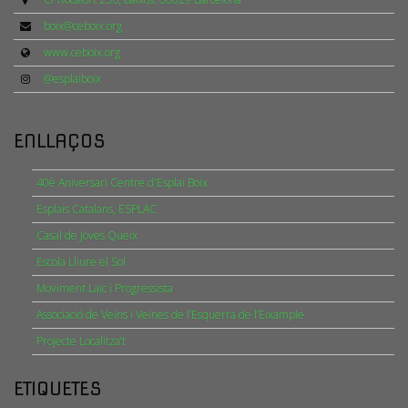
boix@ceboix.org
www.ceboix.org
@esplaiboix
ENLLAÇOS
40è Aniversari Centre d'Esplai Boix
Esplais Catalans, ESPLAC
Casal de Joves Queix
Escola Lliure el Sol
Moviment Laic i Progressista
Associació de Veïns i Veïnes de l’Esquerra de l’Eixample
Projecte Localitza’t
ETIQUETES