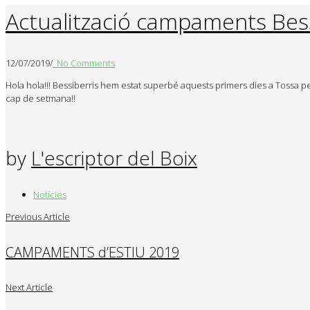
Actualització campaments Bess
12/07/2019
/
No Comments
Hola hola!!! Bessiberris hem estat superbé aquests primers dies a Tossa pe
cap de setmana!!
by
L'escriptor del Boix
Notícies
Previous Article
CAMPAMENTS d’ESTIU 2019
Next Article