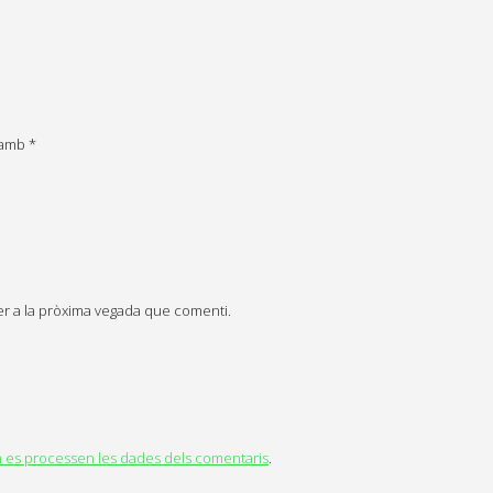
s amb
*
er a la pròxima vegada que comenti.
es processen les dades dels comentaris
.