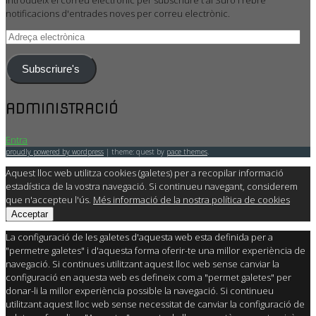
notificacions d'entrades noves per correu electrònic.
Adreça
electrònica
Subscriure's
ADMINISTRACIÓ
Entra
proudly powered by wordpress
|
theme: quest by
pace themes
.
Aquest lloc web utilitza cookies (galetes) per a recopilar informació
estadística de la vostra navegació. Si continueu navegant, considerem
que n'accepteu l'ús.
Més informació de la nostra política de cookies
Acceptar
La configuració de les galetes d'aquesta web esta definida per a
"permetre galetes" i d'aquesta forma oferir-te una millor experiència de
navegació. Si continues utilitzant aquest lloc web sense canviar la
configuració en aquesta web es defineix com a "permet galetes" per
donar-li la millor experiència possible la navegació. Si continueu
utilitzant aquest lloc web sense necessitat de canviar la configuració de