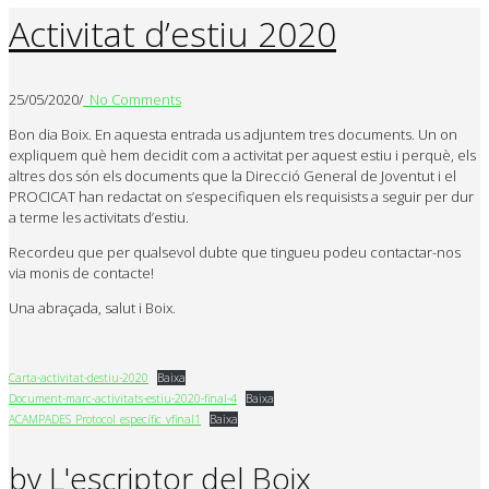
Activitat d’estiu 2020
25/05/2020
/
No Comments
Bon dia Boix. En aquesta entrada us adjuntem tres documents. Un on
expliquem què hem decidit com a activitat per aquest estiu i perquè, els
altres dos són els documents que la Direcció General de Joventut i el
PROCICAT han redactat on s’especifiquen els requisists a seguir per dur
a terme les activitats d’estiu.
Recordeu que per qualsevol dubte que tingueu podeu contactar-nos
via monis de contacte!
Una abraçada, salut i Boix.
Carta-activitat-destiu-2020
Baixa
Document-marc-activitats-estiu-2020-final-4
Baixa
ACAMPADES_Protocol_específic_vfinal1
Baixa
by
L'escriptor del Boix