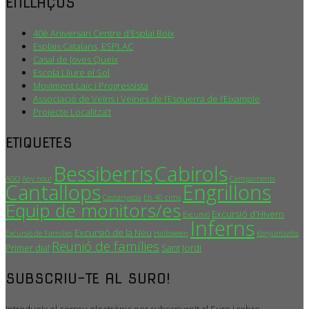
ENLLAÇOS
40è Aniversari Centre d'Esplai Boix
Esplais Catalans, ESPLAC
Casal de Joves Queix
Escola Lliure el Sol
Moviment Laic i Progressista
Associació de Veïns i Veïnes de l’Esquerra de l’Eixample
Projecte Localitza’t
ETIQUETES
Bessiberris
Cabirols
AGO
Any nou!
Campaments
Cantallops
Engrillons
Castanyada
Els 40 cims
Equip de monitors/es
Excursió d'Hivern
Excursió
Inferns
Excursió de la Neu
Excursió de Famílies
Halloween
Konjuntivitis
Reunió de famílies
Primer dia!
Sant Jordi
SUBSCRIU-TE AL SURO!
Introdueix el correu electrònic per subscriure't al Suro i rebre