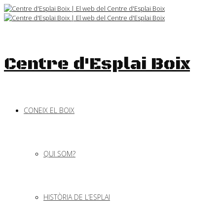
Skip
to
content
Centre d'Esplai Boix
CONEIX EL BOIX
QUI SOM?
HISTÒRIA DE L’ESPLAI