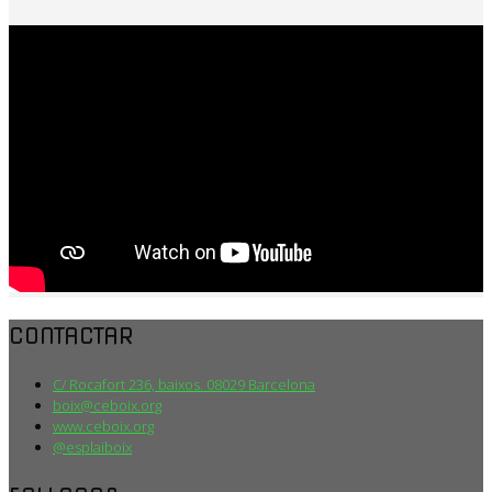
CONTACTAR
C/ Rocafort 236, baixos. 08029 Barcelona
boix@ceboix.org
www.ceboix.org
@esplaiboix