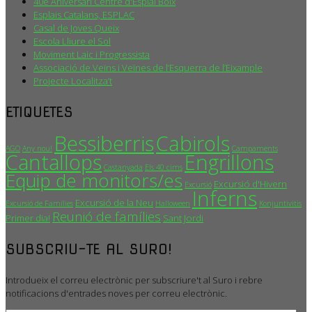
40è Aniversari Centre d'Esplai Boix
Esplais Catalans, ESPLAC
Casal de Joves Queix
Escola Lliure el Sol
Moviment Laic i Progressista
Associació de Veïns i Veïnes de l’Esquerra de l’Eixample
Projecte Localitza’t
ETIQUETES
Bessiberris
Cabirols
AGO
Any nou!
Campaments
Cantallops
Engrillons
Castanyada
Els 40 cims
Equip de monitors/es
Excursió d'Hivern
Excursió
Inferns
Excursió de la Neu
Excursió de Famílies
Halloween
Konjuntivitis
Reunió de famílies
Primer dia!
Sant Jordi
SUBSCRIU-TE AL SURO!
Introdueix el correu electrònic per subscriure't al Suro i rebre
notificacions d'entrades noves per correu electrònic.