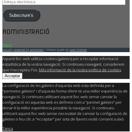
Adreça
electrònica
Subscriure's
ADMINISTRACIÓ
Entra
proudly powered by wordpress
|
theme: quest by
pace themes
.
Aquest lloc web utilitza cookies (galetes) per a recopilar informació
estadística de la vostra navegació. Si continueu navegant, considerem
que n'accepteu l'ús.
Més informació de la nostra política de cookies
Acceptar
La configuració de les galetes d'aquesta web esta definida per a
"permetre galetes" i d'aquesta forma oferir-te una millor experiència de
navegació. Si continues utilitzant aquest lloc web sense canviar la
configuració en aquesta web es defineix com a "permet galetes" per
donar-li la millor experiència possible la navegació. Si continueu
utilitzant aquest lloc web sense necessitat de canviar la configuració de
galetes o feu clic a "Acceptar" per sota de llavors vostè consent a això.
Tanca