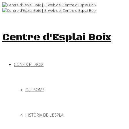
Skip
to
content
Centre d'Esplai Boix
CONEIX EL BOIX
QUI SOM?
HISTÒRIA DE L’ESPLAI