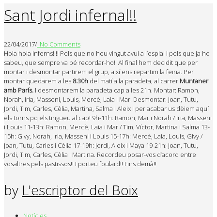
Sant Jordi infernal!!
22/04/2017
/
No Comments
Hola hola inferns!!!! Pels que no heu vingut avui a l’esplai i pels que ja ho
sabeu, que sempre va bé recordar-ho!! Al final hem decidit que per
montar i desmontar partirem el grup, així ens repartim la feina. Per
montar quedarem a les
8.30h
del matí a la paradeta, al carrer
Muntaner
amb París.
I desmontarem la paradeta cap a les 21h. Montar: Ramon,
Norah, Iria, Masseni, Louis, Mercè, Laia i Mar. Desmontar: Joan, Tutu,
Jordi, Tim, Carles, Cèlia, Martina, Salma i Aleix I per acabar us dèiem aquí
els torns pq els tingueu al cap! 9h-11h: Ramon, Mar i Norah / Iria, Masseni
i Louis 11-13h: Ramon, Mercè, Laia i Mar / Tim, Víctor, Martina i Salma 13-
15h: Givy, Norah, Iria, Masseni i Louis 15-17h: Mercè, Laia, Louis, Givy /
Joan, Tutu, Carles i Cèlia 17-19h: Jordi, Aleix i Maya 19-21h: Joan, Tutu,
Jordi, Tim, Carles, Cèlia i Martina. Recordeu posar-vos d’acord entre
vosaltres pels pastissos!! I porteu foulard!! Fins demà!!
by
L'escriptor del Boix
Notícies