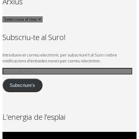
Arxius
Arxius
Subscriu-te al Suro!
Introdueix el correu electrònic per subscriure't al Suro i rebre
notificacions d'entrades noves per correu electrònic.
Adreça
electrònica
Subscriure's
L’energia de l’esplai