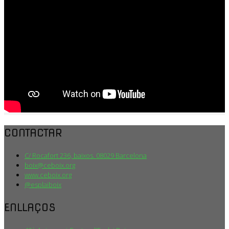
CONTACTAR
C/ Rocafort 236, baixos. 08029 Barcelona
boix@ceboix.org
www.ceboix.org
@esplaiboix
ENLLAÇOS